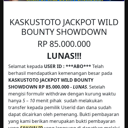
KASKUSTOTO JACKPOT WILD
BOUNTY SHOWDOWN
RP 85.000.000
LUNAS!!!
Selamat kepada
USER ID : ***ABO***
Telah
berhasil mendapatkan kemenangan besar pada
KASKUSTOTO JACKPOT WILD BOUNTY
SHOWDOWN RP 85.000.000
-
LUNAS
. Setelah
mengisi formulir withdraw dengan kurung waktu
hanya
5 – 10
menit pihak
sudah melakukan
transfer kepada pemilik Userid dan dana sudah
dapat dicairkan oleh pemenang. Bukti pembayaran
yang kami berikan merupakan bukti pembayaran
yang
SAH/VALID
yang langsung di dapatkan melalui