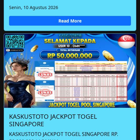
Senin, 10 Agustus 2026
Read More
KASKUSTOTO JACKPOT TOGEL
SINGAPORE
KASKUSTOTO JACKPOT TOGEL SINGAPORE RP.