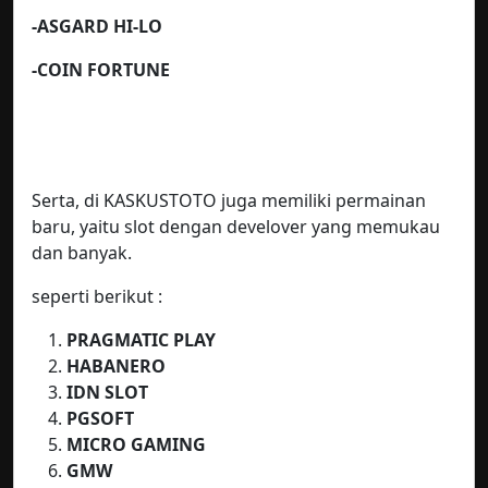
-ASGARD HI-LO
-COIN FORTUNE
Serta, di KASKUSTOTO juga memiliki permainan
baru, yaitu slot dengan develover yang memukau
dan banyak.
seperti berikut :
PRAGMATIC PLAY
HABANERO
IDN SLOT
PGSOFT
MICRO GAMING
GMW