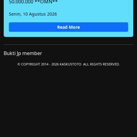
50.000.000 **OMN**
Senin, 10 Agustus 2026
Read More
Bukti Jp member
© COPYRIGHT 2014 - 2026 KASKUSTOTO. ALL RIGHTS RESERVED.