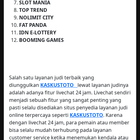
SLOT MANIA
TOP TREND
NOLIMIT CITY
FAT PANDA
IDN E-LOTTERY
BOOMING GAMES
Salah satu layanan judi terbaik yang
diunggulkan
KASKUSTOTO
lewat layanan judinya
adalah adanya fitur livechat 24 jam. Livechat sendiri
menjadi sebuah fitur yang sangat penting yang
pasti selalu disediakan situs penyedia layanan judi
online terpercaya seperti
KASKUSTOTO
. Karena
dengan livechat 24 jam, para pemain atau member
bisa selalu mudah terhubung pada layanan
customer service ketika menemukan kendala atau