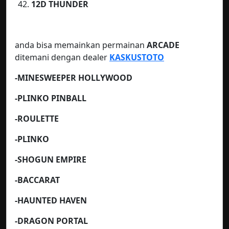
12D THUNDER
anda bisa memainkan permainan
ARCADE
ditemani dengan dealer
KASKUSTOTO
-MINESWEEPER HOLLYWOOD
-PLINKO PINBALL
-ROULETTE
-PLINKO
-SHOGUN EMPIRE
-BACCARAT
-HAUNTED HAVEN
-DRAGON PORTAL