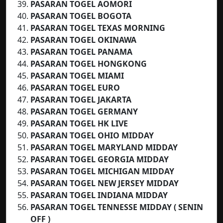
PASARAN TOGEL AOMORI
PASARAN TOGEL BOGOTA
PASARAN TOGEL TEXAS MORNING
PASARAN TOGEL OKINAWA
PASARAN TOGEL PANAMA
PASARAN TOGEL HONGKONG
PASARAN TOGEL MIAMI
PASARAN TOGEL EURO
PASARAN TOGEL
JAKARTA
PASARAN TOGEL GERMANY
PASARAN TOGEL HK LIVE
PASARAN TOGEL OHIO MIDDAY
PASARAN TOGEL MARYLAND MIDDAY
PASARAN TOGEL GEORGIA MIDDAY
PASARAN TOGEL MICHIGAN MIDDAY
PASARAN TOGEL NEW JERSEY MIDDAY
PASARAN TOGEL INDIANA MIDDAY
PASARAN TOGEL TENNESSE MIDDAY ( SENIN
OFF )