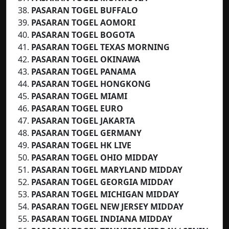
PASARAN TOGEL BUFFALO
PASARAN TOGEL AOMORI
PASARAN TOGEL BOGOTA
PASARAN TOGEL TEXAS MORNING
PASARAN TOGEL OKINAWA
PASARAN TOGEL PANAMA
PASARAN TOGEL HONGKONG
PASARAN TOGEL MIAMI
PASARAN TOGEL EURO
PASARAN TOGEL
JAKARTA
PASARAN TOGEL GERMANY
PASARAN TOGEL HK LIVE
PASARAN TOGEL OHIO MIDDAY
PASARAN TOGEL MARYLAND MIDDAY
PASARAN TOGEL GEORGIA MIDDAY
PASARAN TOGEL MICHIGAN MIDDAY
PASARAN TOGEL NEW JERSEY MIDDAY
PASARAN TOGEL INDIANA MIDDAY