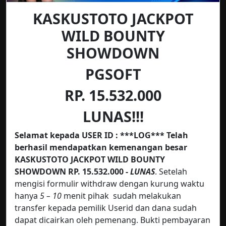
KASKUSTOTO JACKPOT
WILD BOUNTY
SHOWDOWN
PGSOFT
RP. 15.532.000
LUNAS!!!
Selamat kepada USER ID : ***LOG*** Telah
berhasil mendapatkan kemenangan besar
KASKUSTOTO JACKPOT WILD BOUNTY
SHOWDOWN RP. 15.532.000 -
LUNAS
. Setelah
mengisi formulir withdraw dengan kurung waktu
hanya
5 – 10
menit pihak
sudah melakukan
transfer kepada pemilik Userid dan dana sudah
dapat dicairkan oleh pemenang. Bukti pembayaran