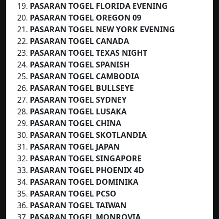
PASARAN TOGEL FLORIDA EVENING
PASARAN TOGEL OREGON 09
PASARAN TOGEL NEW YORK EVENING
PASARAN TOGEL CANADA
PASARAN TOGEL
TEXAS NIGHT
PASARAN TOGEL
SPANISH
PASARAN TOGEL CAMBODIA
PASARAN TOGEL BULLSEYE
PASARAN TOGEL SYDNEY
PASARAN TOGEL LUSAKA
PASARAN TOGEL CHINA
PASARAN TOGEL SKOTLANDIA
PASARAN TOGEL JAPAN
PASARAN TOGEL SINGAPORE
PASARAN TOGEL PHOENIX 4D
PASARAN TOGEL DOMINIKA
PASARAN TOGEL PCSO
PASARAN TOGEL TAIWAN
PASARAN TOGEL MONROVIA