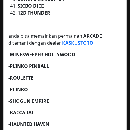
SICBO DICE
12D THUNDER
anda bisa memainkan permainan
ARCADE
ditemani dengan dealer
KASKUSTOTO
-MINESWEEPER HOLLYWOOD
-PLINKO PINBALL
-ROULETTE
-PLINKO
-SHOGUN EMPIRE
-BACCARAT
-HAUNTED HAVEN