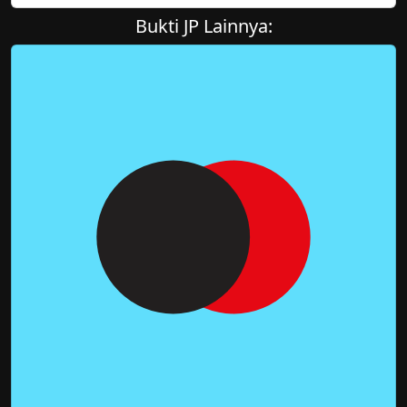
Bukti JP Lainnya: