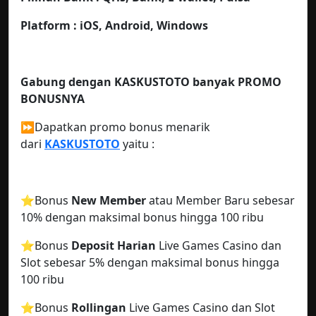
Platform :
iOS, Android, Windows
Gabung dengan KASKUSTOTO
banyak PROMO
BONUSNYA
⏩Dapatkan promo bonus menarik
dari
KASKUSTOTO
yaitu :
⭐️Bonus
New Member
atau Member Baru sebesar
10% dengan maksimal bonus hingga 100 ribu
⭐️Bonus
Deposit Harian
Live Games Casino dan
Slot sebesar 5% dengan maksimal bonus hingga
100 ribu
⭐️Bonus
Rollingan
Live Games Casino dan Slot