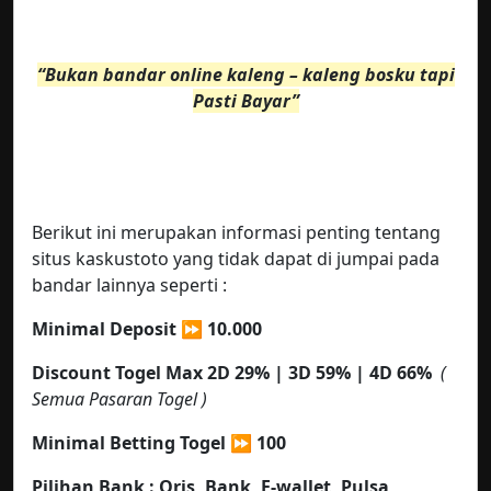
“Bukan bandar online kaleng – kaleng bosku tapi
Pasti Bayar”
Berikut ini merupakan informasi penting tentang
situs kaskustoto yang tidak dapat di jumpai pada
bandar lainnya seperti :
Minimal Deposit ⏩ 10.000
Discount Togel Max 2D 29% | 3D 59% | 4D 66%
(
Semua Pasaran Togel )
Minimal Betting Togel
⏩ 100
Pilihan Bank : Qris,
Bank, E-wallet, Pulsa