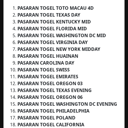
PASARAN TOGEL TOTO MACAU
4D
PASARAN TOGEL TEXAS DAY
PASARAN TOGEL KENTUCKY MID
PASARAN TOGEL
FLORIDA MID
PASARAN TOGEL WASHINGTON DC MID
PASARAN TOGEL VIRGINIA DAY
PASARAN TOGEL NEW YORK MIDDAY
PASARAN TOGEL HUAINAN
PASARAN CAROLINA DAY
PASARAN TOGEL SWISS
PASARAN TOGEL EMIRATES
PASARAN TOGEL OREGON 03
PASARAN TOGEL TEXAS EVENING
PASARAN TOGEL OREGON 06
PASARAN TOGEL WASHINGTON DC EVENING
PASARAN TOGEL PHILADELPHIA
PASARAN TOGEL POLAND
PASARAN TOGEL CALIFORNIA