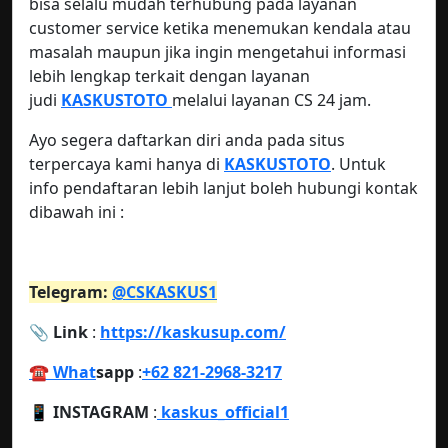
bisa selalu mudah terhubung pada layanan
customer service ketika menemukan kendala atau
masalah maupun jika ingin mengetahui informasi
lebih lengkap terkait dengan layanan
judi
KASKUSTOTO
melalui layanan CS 24 jam.
Ayo segera daftarkan diri anda pada situs
terpercaya kami hanya di
KASKUSTOTO
. Untuk
info pendaftaran lebih lanjut boleh hubungi kontak
dibawah ini :
Telegram:
@CSKASKUS1
📎 Link
:
https://kaskusup.com/
☎️ What
sapp
:
+62 821-2968-3217
📱 INSTAGRAM
:
kaskus_official1