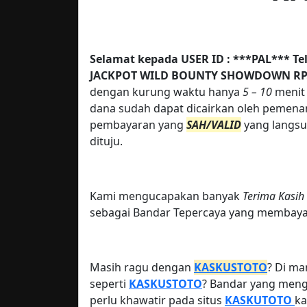
Selamat kepada USER ID : ***PAL*** 
JACKPOT WILD BOUNTY SHOWDOWN RP. 
dengan kurung waktu hanya
5 – 10
menit
dana sudah dapat dicairkan oleh pemena
pembayaran yang
SAH/VALID
yang langsun
dituju.
Kami mengucapakan banyak
Terima Kasih
sebagai Bandar Tepercaya yang membay
Masih ragu dengan
KASKUSTOTO
? Di ma
seperti
KASKUSTOTO
? Bandar yang meng
perlu khawatir pada situs
KASKUTOTO
ka