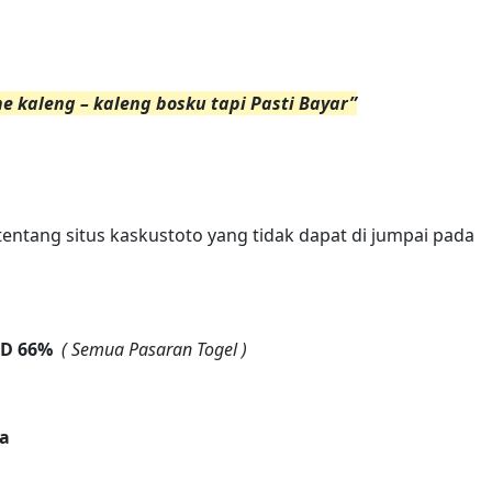
e kaleng – kaleng bosku tapi Pasti Bayar”
tentang situs kaskustoto yang tidak dapat di jumpai pada
 4D 66%
( Semua Pasaran Togel )
sa