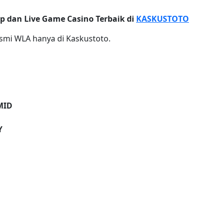
 dan Live Game Casino Terbaik di
KASKUSTOTO
smi WLA hanya di Kaskustoto.
MID
Y