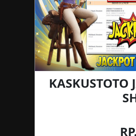
KASKUSTOTO 
S
RP