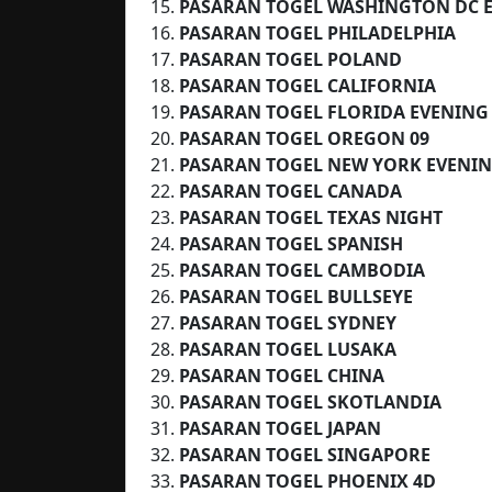
PASARAN TOGEL WASHINGTON DC 
PASARAN TOGEL PHILADELPHIA
PASARAN TOGEL POLAND
PASARAN TOGEL CALIFORNIA
PASARAN TOGEL FLORIDA EVENING
PASARAN TOGEL OREGON 09
PASARAN TOGEL NEW YORK EVENI
PASARAN TOGEL CANADA
PASARAN TOGEL
TEXAS NIGHT
PASARAN TOGEL
SPANISH
PASARAN TOGEL CAMBODIA
PASARAN TOGEL BULLSEYE
PASARAN TOGEL SYDNEY
PASARAN TOGEL LUSAKA
PASARAN TOGEL CHINA
PASARAN TOGEL SKOTLANDIA
PASARAN TOGEL JAPAN
PASARAN TOGEL SINGAPORE
PASARAN TOGEL PHOENIX 4D