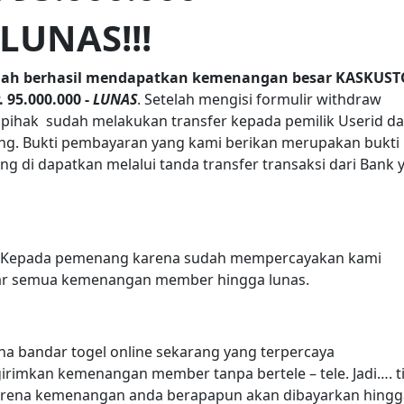
LUNAS!!!
Telah berhasil mendapatkan kemenangan besar KASKUS
95.000.000 -
LUNAS
. Setelah mengisi formulir withdraw
 pihak
sudah melakukan transfer kepada pemilik Userid d
ng. Bukti pembayaran yang kami berikan merupakan bukti
g di dapatkan melalui tanda transfer transaksi dari Bank 
Kepada pemenang karena sudah mempercayakan kami
ar semua kemenangan member hingga lunas.
na bandar togel online sekarang yang terpercaya
irimkan kemenangan member tanpa bertele – tele. Jadi…. t
rena kemenangan anda berapapun akan dibayarkan hingg