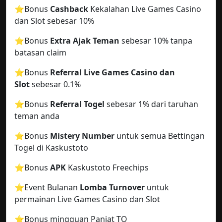
⭐️Bonus
Cashback
Kekalahan Live Games Casino
dan Slot sebesar 10%
⭐️Bonus
Extra Ajak Teman
sebesar 10% tanpa
batasan claim
⭐️Bonus
Referral Live Games Casino dan
Slot
sebesar 0.1%
⭐️Bonus
Referral Togel
sebesar 1% dari taruhan
teman anda
⭐️Bonus
Mistery Number
untuk semua Bettingan
Togel di Kaskustoto
⭐️Bonus
APK
Kaskustoto Freechips
⭐️Event Bulanan
Lomba Turnover
untuk
permainan Live Games Casino dan Slot
⭐️Bonus mingguan Panjat TO