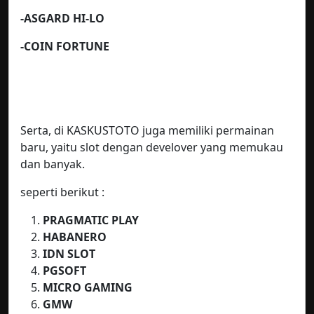
-ASGARD HI-LO
-COIN FORTUNE
Serta, di KASKUSTOTO juga memiliki permainan
baru, yaitu slot dengan develover yang memukau
dan banyak.
seperti berikut :
PRAGMATIC PLAY
HABANERO
IDN SLOT
PGSOFT
MICRO GAMING
GMW