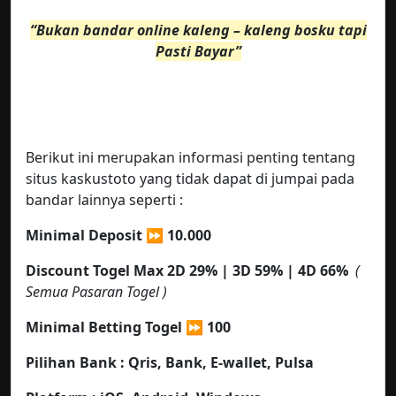
“Bukan bandar online kaleng – kaleng bosku tapi
Pasti Bayar”
Berikut ini merupakan informasi penting tentang
situs kaskustoto yang tidak dapat di jumpai pada
bandar lainnya seperti :
Minimal Deposit ⏩ 10.000
Discount Togel Max 2D 29% | 3D 59% | 4D 66%
(
Semua Pasaran Togel )
Minimal Betting Togel
⏩ 100
Pilihan Bank : Qris,
Bank, E-wallet, Pulsa