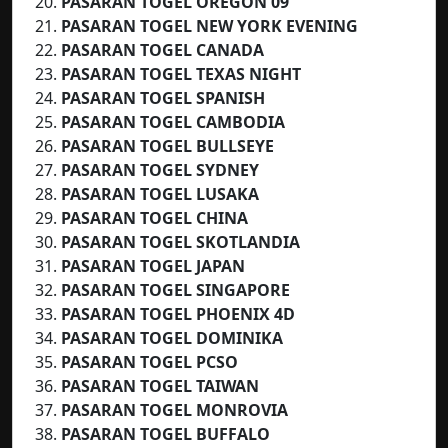
PASARAN TOGEL OREGON 09
PASARAN TOGEL NEW YORK EVENING
PASARAN TOGEL CANADA
PASARAN TOGEL
TEXAS NIGHT
PASARAN TOGEL
SPANISH
PASARAN TOGEL CAMBODIA
PASARAN TOGEL BULLSEYE
PASARAN TOGEL SYDNEY
PASARAN TOGEL LUSAKA
PASARAN TOGEL CHINA
PASARAN TOGEL SKOTLANDIA
PASARAN TOGEL JAPAN
PASARAN TOGEL SINGAPORE
PASARAN TOGEL PHOENIX 4D
PASARAN TOGEL DOMINIKA
PASARAN TOGEL PCSO
PASARAN TOGEL TAIWAN
PASARAN TOGEL MONROVIA
PASARAN TOGEL BUFFALO