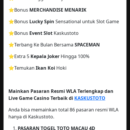
⭐️
Bonus
MERCHANDISE MENARIK
⭐️Bonus
Lucky Spin
Sensational untuk Slot Game
⭐️Bonus
Event Slot
Kaskustoto
⭐️Terbang Ke Bulan Bersama
SPACEMAN
⭐️Extra 5
Kepala Joker
Hingga 100%
⭐️Temukan
Ikan Koi
Hoki
Mainkan Pasaran Resmi WLA Terlengkap dan
Live Game Casino Terbaik di
KASKUSTOTO
Anda bisa memainkan total 86 pasaran resmi WLA
hanya di Kaskustoto.
PASARAN TOGEL TOTO MACAU
4D