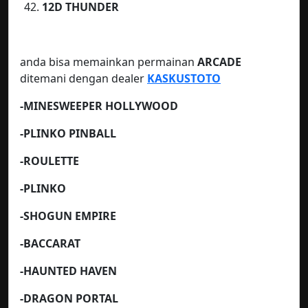
12D THUNDER
anda bisa memainkan permainan
ARCADE
ditemani dengan dealer
KASKUSTOTO
-MINESWEEPER HOLLYWOOD
-PLINKO PINBALL
-ROULETTE
-PLINKO
-SHOGUN EMPIRE
-BACCARAT
-HAUNTED HAVEN
-DRAGON PORTAL