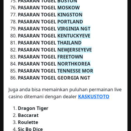
PASARAN TOGEL
BOSTON
PASARAN TOGEL
MOSKOW
PASARAN TOGEL
KINGSTON
PASARAN TOGEL
PORTLAND
PASARAN TOGEL
VIRGINIA NGT
PASARAN TOGEL
KENTUCKYEVE
PASARAN TOGEL
THAILAND
PASARAN TOGEL
NEWJERSEYEVE
PASARAN TOGEL
FREETOWN
PASARAN TOGEL
NORTHKOREA
PASARAN TOGEL
TENNESSE MOR
PASARAN TOGEL GEORGIA NGT
Juga anda bisa memainkan puluhan permainan live
casino ditemani dengan dealer
KASKUSTOTO
Dragon Tiger
Baccarat
Roulette
Sic Bo Dice