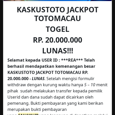
KASKUSTOTO JACKPOT
TOTOMACAU
TOGEL
RP. 20.000.000
LUNAS!!!
Selamat kepada USER ID : ***REA*** Telah
berhasil mendapatkan kemenangan besar
KASKUSTOTO JACKPOT TOTOMACAU RP.
20.000.000 -
LUNAS
. Setelah mengisi formulir
withdraw dengan kurung waktu hanya
5 – 10
menit
pihak
sudah melakukan transfer kepada pemilik
Userid dan dana sudah dapat dicairkan oleh
pemenang. Bukti pembayaran yang kami berikan
merupakan bukti pembayaran