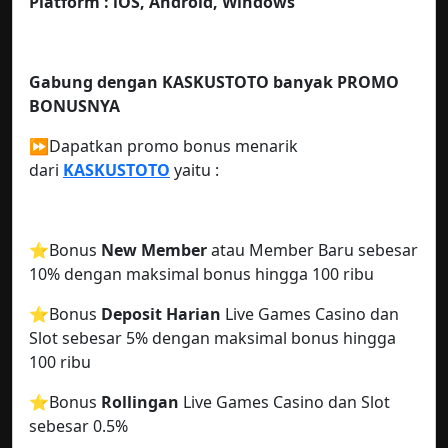
Platform :
iOS, Android, Windows
Gabung dengan KASKUSTOTO
banyak PROMO
BONUSNYA
⏩Dapatkan promo bonus menarik
dari
KASKUSTOTO
yaitu :
⭐️Bonus
New Member
atau Member Baru sebesar
10% dengan maksimal bonus hingga 100 ribu
⭐️Bonus
Deposit Harian
Live Games Casino dan
Slot sebesar 5% dengan maksimal bonus hingga
100 ribu
⭐️Bonus
Rollingan
Live Games Casino dan Slot
sebesar 0.5%