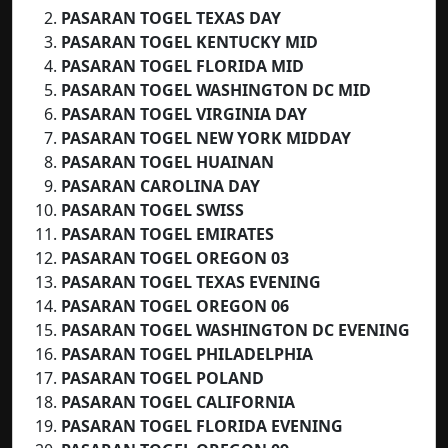
PASARAN TOGEL TEXAS DAY
PASARAN TOGEL KENTUCKY MID
PASARAN TOGEL
FLORIDA MID
PASARAN TOGEL WASHINGTON DC MID
PASARAN TOGEL VIRGINIA DAY
PASARAN TOGEL NEW YORK MIDDAY
PASARAN TOGEL HUAINAN
PASARAN CAROLINA DAY
PASARAN TOGEL SWISS
PASARAN TOGEL EMIRATES
PASARAN TOGEL OREGON 03
PASARAN TOGEL TEXAS EVENING
PASARAN TOGEL OREGON 06
PASARAN TOGEL WASHINGTON DC EVENING
PASARAN TOGEL PHILADELPHIA
PASARAN TOGEL POLAND
PASARAN TOGEL CALIFORNIA
PASARAN TOGEL FLORIDA EVENING