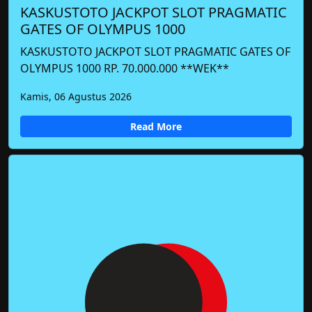
KASKUSTOTO JACKPOT SLOT PRAGMATIC
GATES OF OLYMPUS 1000
KASKUSTOTO JACKPOT SLOT PRAGMATIC GATES OF
OLYMPUS 1000 RP. 70.000.000 **WEK**
Kamis, 06 Agustus 2026
Read More