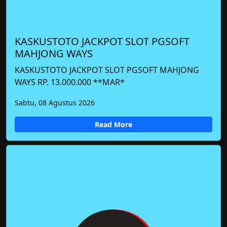
KASKUSTOTO JACKPOT SLOT PGSOFT
MAHJONG WAYS
KASKUSTOTO JACKPOT SLOT PGSOFT MAHJONG
WAYS RP. 13.000.000 **MAR*
Sabtu, 08 Agustus 2026
Read More