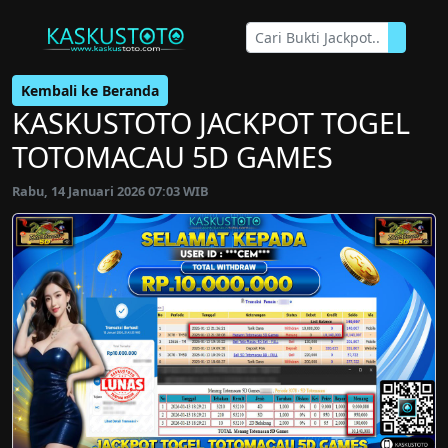
Kembali ke Beranda
KASKUSTOTO JACKPOT TOGEL
TOTOMACAU 5D GAMES
Rabu, 14 Januari 2026 07:03 WIB