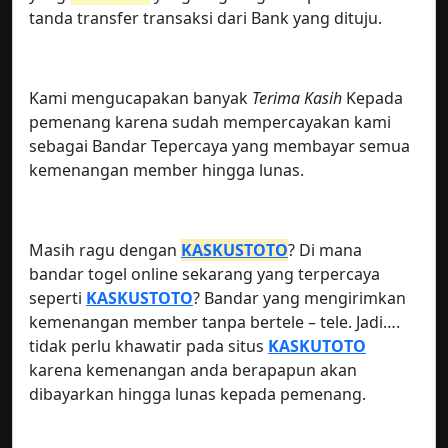
tanda transfer transaksi dari Bank yang dituju.
Kami mengucapakan banyak
Terima Kasih
Kepada
pemenang karena sudah mempercayakan kami
sebagai Bandar Tepercaya yang membayar semua
kemenangan member hingga lunas.
Masih ragu dengan
KASKUSTOTO
? Di mana
bandar togel online sekarang yang terpercaya
seperti
KASKUSTOTO
? Bandar yang mengirimkan
kemenangan member tanpa bertele – tele. Jadi….
tidak perlu khawatir pada situs
KASKUTOTO
karena kemenangan anda berapapun akan
dibayarkan hingga lunas kepada pemenang.