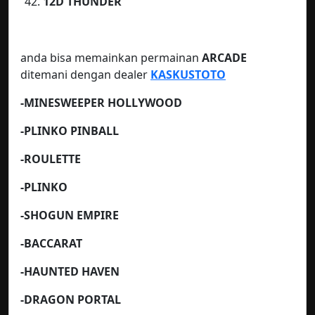
12D THUNDER
anda bisa memainkan permainan
ARCADE
ditemani dengan dealer
KASKUSTOTO
-MINESWEEPER HOLLYWOOD
-PLINKO PINBALL
-ROULETTE
-PLINKO
-SHOGUN EMPIRE
-BACCARAT
-HAUNTED HAVEN
-DRAGON PORTAL