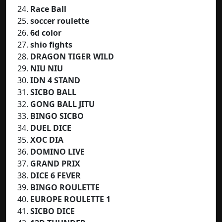
Race Ball
soccer roulette
6d color
shio fights
DRAGON TIGER WILD
NIU NIU
IDN 4 STAND
SICBO BALL
GONG BALL JITU
BINGO SICBO
DUEL DICE
XOC DIA
DOMINO LIVE
GRAND PRIX
DICE 6 FEVER
BINGO ROULETTE
EUROPE ROULETTE 1
SICBO DICE