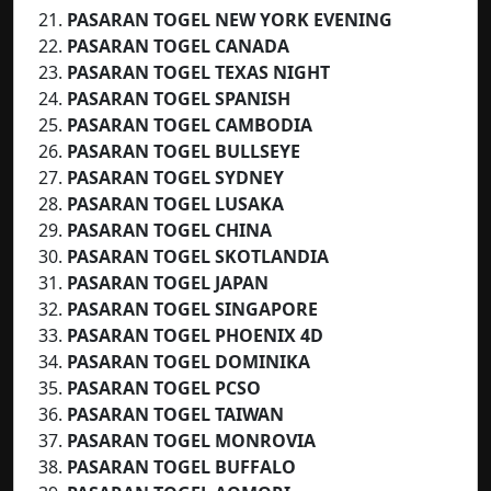
PASARAN TOGEL NEW YORK EVENING
PASARAN TOGEL CANADA
PASARAN TOGEL
TEXAS NIGHT
PASARAN TOGEL
SPANISH
PASARAN TOGEL CAMBODIA
PASARAN TOGEL BULLSEYE
PASARAN TOGEL SYDNEY
PASARAN TOGEL LUSAKA
PASARAN TOGEL CHINA
PASARAN TOGEL SKOTLANDIA
PASARAN TOGEL JAPAN
PASARAN TOGEL SINGAPORE
PASARAN TOGEL PHOENIX 4D
PASARAN TOGEL DOMINIKA
PASARAN TOGEL PCSO
PASARAN TOGEL TAIWAN
PASARAN TOGEL MONROVIA
PASARAN TOGEL BUFFALO