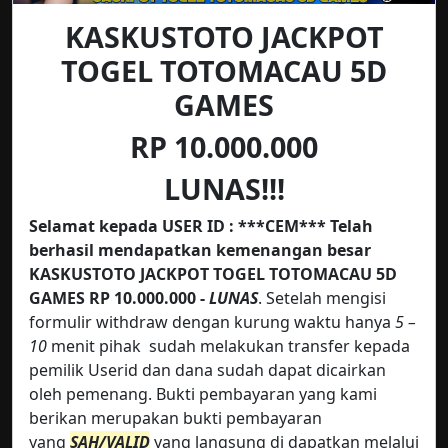
KASKUSTOTO JACKPOT
TOGEL TOTOMACAU 5D
GAMES
RP 10.000.000
LUNAS!!!
Selamat kepada USER ID : ***CEM*** Telah
berhasil mendapatkan kemenangan besar
KASKUSTOTO JACKPOT TOGEL TOTOMACAU 5D
GAMES RP 10.000.000 -
LUNAS
. Setelah mengisi
formulir withdraw dengan kurung waktu hanya
5 –
10
menit pihak
sudah melakukan transfer kepada
pemilik Userid dan dana sudah dapat dicairkan
oleh pemenang. Bukti pembayaran yang kami
berikan merupakan bukti pembayaran
yang
SAH/VALID
yang langsung di dapatkan melalui