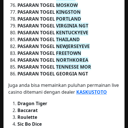
PASARAN TOGEL
MOSKOW
PASARAN TOGEL
KINGSTON
PASARAN TOGEL
PORTLAND
PASARAN TOGEL
VIRGINIA NGT
PASARAN TOGEL
KENTUCKYEVE
PASARAN TOGEL
THAILAND
PASARAN TOGEL
NEWJERSEYEVE
PASARAN TOGEL
FREETOWN
PASARAN TOGEL
NORTHKOREA
PASARAN TOGEL
TENNESSE MOR
PASARAN TOGEL GEORGIA NGT
Juga anda bisa memainkan puluhan permainan live
casino ditemani dengan dealer
KASKUSTOTO
Dragon Tiger
Baccarat
Roulette
Sic Bo Dice