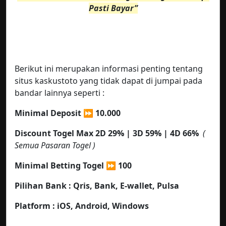
Pasti Bayar”
Berikut ini merupakan informasi penting tentang
situs kaskustoto yang tidak dapat di jumpai pada
bandar lainnya seperti :
Minimal Deposit ⏩ 10.000
Discount Togel Max 2D 29% | 3D 59% | 4D 66%
(
Semua Pasaran Togel )
Minimal Betting Togel
⏩ 100
Pilihan Bank : Qris,
Bank, E-wallet, Pulsa
Platform :
iOS, Android, Windows