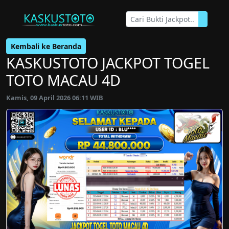
Kembali ke Beranda
KASKUSTOTO JACKPOT TOGEL
TOTO MACAU 4D
Kamis, 09 April 2026 06:11 WIB