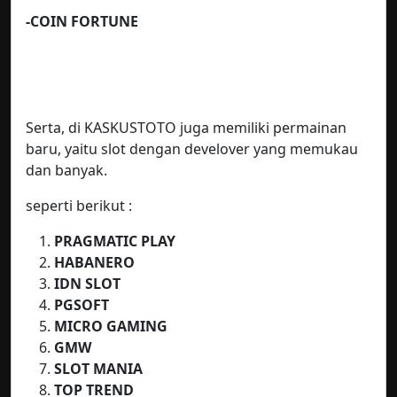
-COIN FORTUNE
Serta, di KASKUSTOTO juga memiliki permainan
baru, yaitu slot dengan develover yang memukau
dan banyak.
seperti berikut :
PRAGMATIC PLAY
HABANERO
IDN SLOT
PGSOFT
MICRO GAMING
GMW
SLOT MANIA
TOP TREND