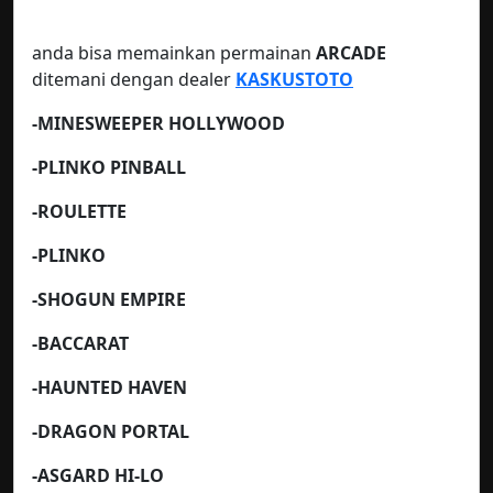
anda bisa memainkan permainan
ARCADE
ditemani dengan dealer
KASKUSTOTO
-MINESWEEPER HOLLYWOOD
-PLINKO PINBALL
-ROULETTE
-PLINKO
-SHOGUN EMPIRE
-BACCARAT
-HAUNTED HAVEN
-DRAGON PORTAL
-ASGARD HI-LO