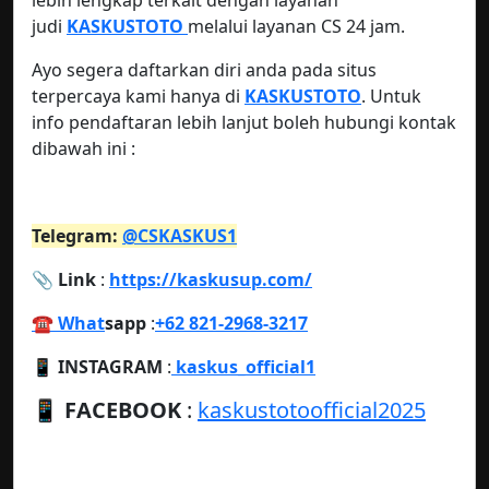
judi
KASKUSTOTO
melalui layanan CS 24 jam.
Ayo segera daftarkan diri anda pada situs
terpercaya kami hanya di
KASKUSTOTO
. Untuk
info pendaftaran lebih lanjut boleh hubungi kontak
dibawah ini :
Telegram:
@CSKASKUS1
📎 Link
:
https://kaskusup.com/
☎️ What
sapp
:
+62 821-2968-3217
📱 INSTAGRAM
:
kaskus_official1
📱
FACEBOOK
:
kaskustotoofficial2025