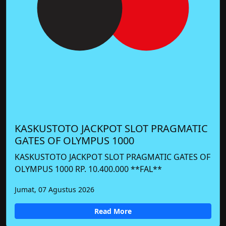
KASKUSTOTO JACKPOT SLOT PRAGMATIC
GATES OF OLYMPUS 1000
KASKUSTOTO JACKPOT SLOT PRAGMATIC GATES OF
OLYMPUS 1000 RP. 10.400.000 **FAL**
Jumat, 07 Agustus 2026
Read More