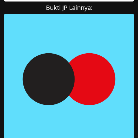
Bukti JP Lainnya: