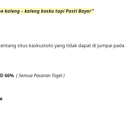
e kaleng – kaleng bosku tapi Pasti Bayar”
tentang situs kaskustoto yang tidak dapat di jumpai pada
 4D 66%
( Semua Pasaran Togel )
sa