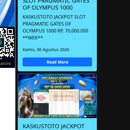
SLOT PRAGMATIC GATES
OF OLYMPUS 1000
KASKUSTOTO JACKPOT SLOT
PRAGMATIC GATES OF
OLYMPUS 1000 RP. 70.000.000
**WEK**
Kamis, 06 Agustus 2026
Read More
KASKUSTOTO JACKPOT