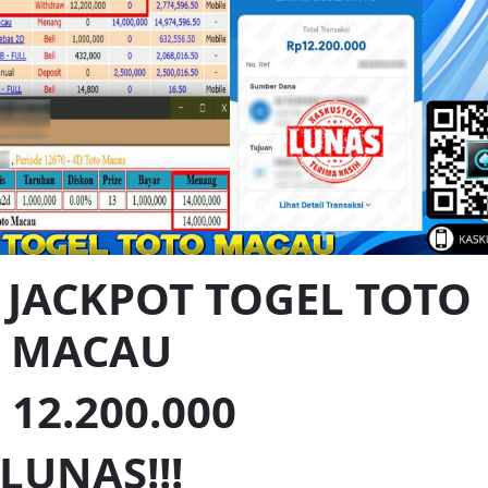
JACKPOT TOGEL TOTO
MACAU
 12.200.000
LUNAS!!!