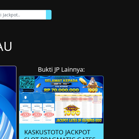
AU
Bukti JP Lainnya:
KASKUSTOTO JACKPOT