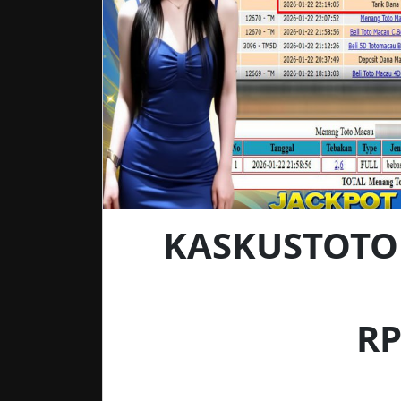
KASKUSTOTO 
RP