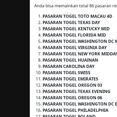
Anda bisa memainkan total 86 pasaran re
PASARAN TOGEL TOTO MACAU
4D
PASARAN TOGEL TEXAS DAY
PASARAN TOGEL KENTUCKY MID
PASARAN TOGEL
FLORIDA MID
PASARAN TOGEL WASHINGTON DC 
PASARAN TOGEL VIRGINIA DAY
PASARAN TOGEL NEW YORK MIDDA
PASARAN TOGEL HUAINAN
PASARAN CAROLINA DAY
PASARAN TOGEL SWISS
PASARAN TOGEL EMIRATES
PASARAN TOGEL OREGON 03
PASARAN TOGEL TEXAS EVENING
PASARAN TOGEL OREGON 06
PASARAN TOGEL WASHINGTON DC 
PASARAN TOGEL PHILADELPHIA
PASARAN TOGEL POLAND