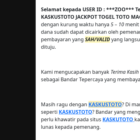
Selamat kepada USER ID : ***ZOO*** 
KASKUSTOTO JACKPOT TOGEL TOTO MAC
dengan kurung waktu hanya
5 – 10
menit
dana sudah dapat dicairkan oleh pemena
pembayaran yang
SAH/VALID
yang langsun
dituju.
Kami mengucapakan banyak
Terima Kasih
sebagai Bandar Tepercaya yang membay
Masih ragu dengan
KASKUSTOTO
? Di ma
seperti
KASKUSTOTO
? Bandar yang meng
perlu khawatir pada situs
KASKUTOTO
ka
lunas kepada pemenang.