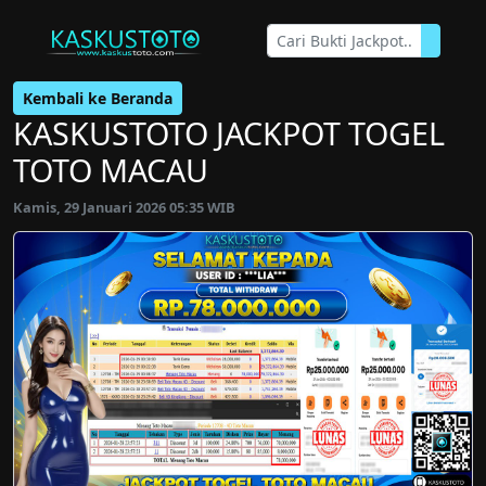
Kembali ke Beranda
KASKUSTOTO JACKPOT TOGEL
TOTO MACAU
Kamis, 29 Januari 2026 05:35 WIB