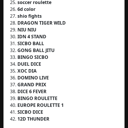
soccer roulette
6d color
shio fights
DRAGON TIGER WILD
NIU NIU
IDN 4 STAND
SICBO BALL
GONG BALL JITU
BINGO SICBO
DUEL DICE
XOC DIA
DOMINO LIVE
GRAND PRIX
DICE 6 FEVER
BINGO ROULETTE
EUROPE ROULETTE 1
SICBO DICE
12D THUNDER