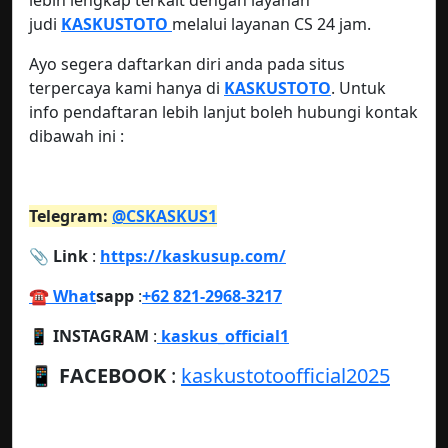
judi
KASKUSTOTO
melalui layanan CS 24 jam.
Ayo segera daftarkan diri anda pada situs
terpercaya kami hanya di
KASKUSTOTO
. Untuk
info pendaftaran lebih lanjut boleh hubungi kontak
dibawah ini :
Telegram:
@CSKASKUS1
📎 Link
:
https://kaskusup.com/
☎️ What
sapp
:
+62 821-2968-3217
📱 INSTAGRAM
:
kaskus_official1
📱
FACEBOOK
:
kaskustotoofficial2025