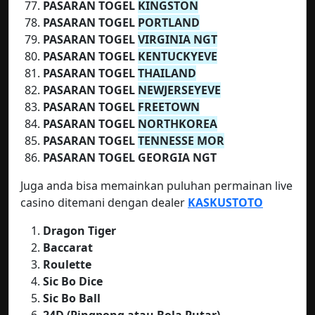
PASARAN TOGEL
KINGSTON
PASARAN TOGEL
PORTLAND
PASARAN TOGEL
VIRGINIA NGT
PASARAN TOGEL
KENTUCKYEVE
PASARAN TOGEL
THAILAND
PASARAN TOGEL
NEWJERSEYEVE
PASARAN TOGEL
FREETOWN
PASARAN TOGEL
NORTHKOREA
PASARAN TOGEL
TENNESSE MOR
PASARAN TOGEL GEORGIA NGT
Juga anda bisa memainkan puluhan permainan live
casino ditemani dengan dealer
KASKUSTOTO
Dragon Tiger
Baccarat
Roulette
Sic Bo Dice
Sic Bo Ball
24D (Pingpong atau Bola Putar)