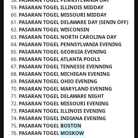
PASARAN TOGEL ILLINOIS MIDDAY
PASARAN TOGEL MISSOURI MIDDAY
PASARAN TOGEL DELAWARE DAY (SENIN OFF)
PASARAN TOGEL WISCONSIN
PASARAN TOGEL NORTH CAROLINA DAY
PASARAN TOGEL PENNSYLVANIA EVENING
PASARAN TOGEL GEORGIA EVENING
PASARAN TOGEL ATLANTA POOLS
PASARAN TOGEL TENNESSE EVENNING
PASARAN TOGEL MICHIGAN EVENING
PASARAN TOGEL OHIO EVENING
PASARAN TOGEL MARYLAND EVENING
PASARAN TOGEL DELAWARE NIGHT
PASARAN TOGEL MISSOURI EVENING
PASARAN TOGEL ILLINOIS EVENING
PASARAN TOGEL INDIANA EVENING
PASARAN TOGEL
BOSTON
PASARAN TOGEL
MOSKOW