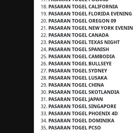
PASARAN TOGEL CALIFORNIA
PASARAN TOGEL FLORIDA EVENING
PASARAN TOGEL OREGON 09
PASARAN TOGEL NEW YORK EVENI
PASARAN TOGEL CANADA
PASARAN TOGEL
TEXAS NIGHT
PASARAN TOGEL
SPANISH
PASARAN TOGEL CAMBODIA
PASARAN TOGEL BULLSEYE
PASARAN TOGEL SYDNEY
PASARAN TOGEL LUSAKA
PASARAN TOGEL CHINA
PASARAN TOGEL SKOTLANDIA
PASARAN TOGEL JAPAN
PASARAN TOGEL SINGAPORE
PASARAN TOGEL PHOENIX 4D
PASARAN TOGEL DOMINIKA
PASARAN TOGEL PCSO