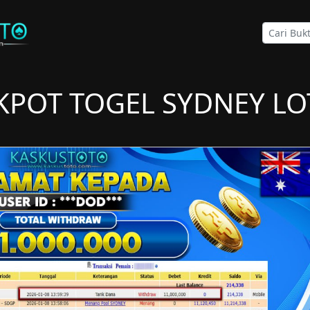
KPOT TOGEL SYDNEY L