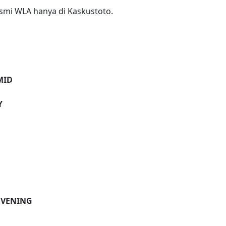
smi WLA hanya di Kaskustoto.
MID
Y
EVENING