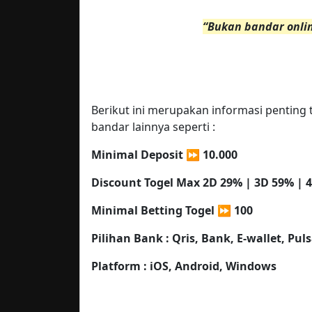
“Bukan bandar onlin
Berikut ini merupakan informasi penting 
bandar lainnya seperti :
Minimal Deposit ⏩ 10.000
Discount Togel Max 2D 29% | 3D 59% |
Minimal Betting Togel
⏩ 100
Pilihan Bank : Qris,
Bank, E-wallet, Pul
Platform :
iOS, Android, Windows