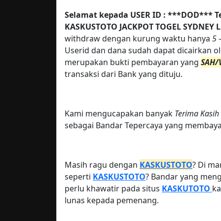
Selamat kepada USER ID : ***DOD*** 
KASKUSTOTO JACKPOT TOGEL SYDNEY LO
withdraw dengan kurung waktu hanya
5 
Userid dan dana sudah dapat dicairkan 
merupakan bukti pembayaran yang
SAH/
transaksi dari Bank yang dituju.
Kami mengucapakan banyak
Terima Kasih
sebagai Bandar Tepercaya yang membay
Masih ragu dengan
KASKUSTOTO
? Di ma
seperti
KASKUSTOTO
? Bandar yang meng
perlu khawatir pada situs
KASKUTOTO
ka
lunas kepada pemenang.