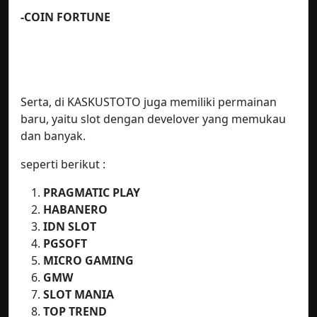
-COIN FORTUNE
Serta, di KASKUSTOTO juga memiliki permainan
baru, yaitu slot dengan develover yang memukau
dan banyak.
seperti berikut :
PRAGMATIC PLAY
HABANERO
IDN SLOT
PGSOFT
MICRO GAMING
GMW
SLOT MANIA
TOP TREND