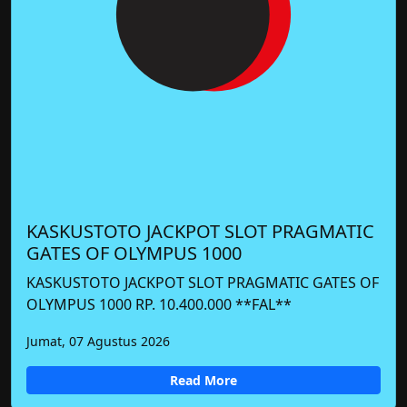
KASKUSTOTO JACKPOT SLOT PRAGMATIC
GATES OF OLYMPUS 1000
KASKUSTOTO JACKPOT SLOT PRAGMATIC GATES OF
OLYMPUS 1000 RP. 10.400.000 **FAL**
Jumat, 07 Agustus 2026
Read More