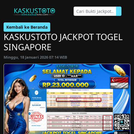
Kembali ke Beranda
KASKUSTOTO JACKPOT TOGEL
SINGAPORE
Minggu, 18 Januari 2026 07:14 WIB