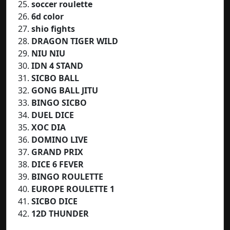
soccer roulette
6d color
shio fights
DRAGON TIGER WILD
NIU NIU
IDN 4 STAND
SICBO BALL
GONG BALL JITU
BINGO SICBO
DUEL DICE
XOC DIA
DOMINO LIVE
GRAND PRIX
DICE 6 FEVER
BINGO ROULETTE
EUROPE ROULETTE 1
SICBO DICE
12D THUNDER