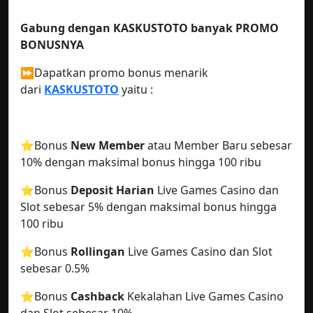
Gabung dengan KASKUSTOTO
banyak PROMO
BONUSNYA
⏩Dapatkan promo bonus menarik
dari
KASKUSTOTO
yaitu :
⭐️Bonus
New Member
atau Member Baru sebesar
10% dengan maksimal bonus hingga 100 ribu
⭐️Bonus
Deposit Harian
Live Games Casino dan
Slot sebesar 5% dengan maksimal bonus hingga
100 ribu
⭐️Bonus
Rollingan
Live Games Casino dan Slot
sebesar 0.5%
⭐️Bonus
Cashback
Kekalahan Live Games Casino
dan Slot sebesar 10%