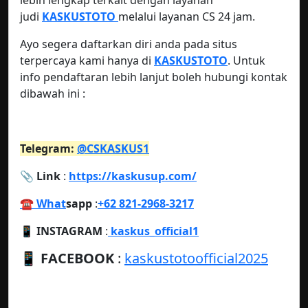
judi
KASKUSTOTO
melalui layanan CS 24 jam.
Ayo segera daftarkan diri anda pada situs
terpercaya kami hanya di
KASKUSTOTO
. Untuk
info pendaftaran lebih lanjut boleh hubungi kontak
dibawah ini :
Telegram:
@CSKASKUS1
📎 Link
:
https://kaskusup.com/
☎️ What
sapp
:
+62 821-2968-3217
📱 INSTAGRAM
:
kaskus_official1
📱
FACEBOOK
:
kaskustotoofficial2025