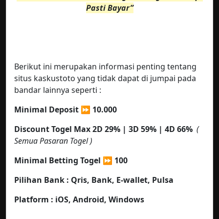
Pasti Bayar”
Berikut ini merupakan informasi penting tentang
situs kaskustoto yang tidak dapat di jumpai pada
bandar lainnya seperti :
Minimal Deposit ⏩ 10.000
Discount Togel Max 2D 29% | 3D 59% | 4D 66%
(
Semua Pasaran Togel )
Minimal Betting Togel
⏩ 100
Pilihan Bank : Qris,
Bank, E-wallet, Pulsa
Platform :
iOS, Android, Windows