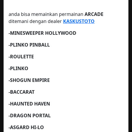
anda bisa memainkan permainan
ARCADE
ditemani dengan dealer
KASKUSTOTO
-MINESWEEPER HOLLYWOOD
-PLINKO PINBALL
-ROULETTE
-PLINKO
-SHOGUN EMPIRE
-BACCARAT
-HAUNTED HAVEN
-DRAGON PORTAL
-ASGARD HI-LO