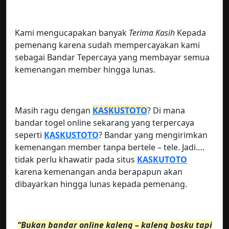
Kami mengucapakan banyak
Terima Kasih
Kepada
pemenang karena sudah mempercayakan kami
sebagai Bandar Tepercaya yang membayar semua
kemenangan member hingga lunas.
Masih ragu dengan
KASKUSTOTO
? Di mana
bandar togel online sekarang yang terpercaya
seperti
KASKUSTOTO
? Bandar yang mengirimkan
kemenangan member tanpa bertele – tele. Jadi….
tidak perlu khawatir pada situs
KASKUTOTO
karena kemenangan anda berapapun akan
dibayarkan hingga lunas kepada pemenang.
“Bukan bandar online kaleng – kaleng bosku tapi