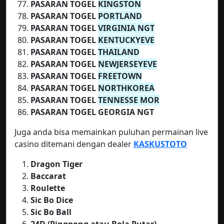
PASARAN TOGEL
KINGSTON
PASARAN TOGEL
PORTLAND
PASARAN TOGEL
VIRGINIA NGT
PASARAN TOGEL
KENTUCKYEVE
PASARAN TOGEL
THAILAND
PASARAN TOGEL
NEWJERSEYEVE
PASARAN TOGEL
FREETOWN
PASARAN TOGEL
NORTHKOREA
PASARAN TOGEL
TENNESSE MOR
PASARAN TOGEL GEORGIA NGT
Juga anda bisa memainkan puluhan permainan live
casino ditemani dengan dealer
KASKUSTOTO
Dragon Tiger
Baccarat
Roulette
Sic Bo Dice
Sic Bo Ball
24D (Pingpong atau Bola Putar)