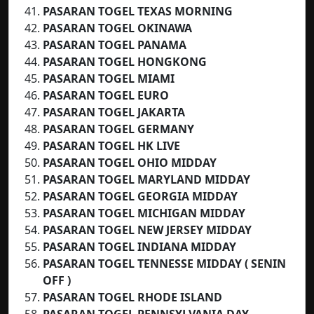
PASARAN TOGEL TEXAS MORNING
PASARAN TOGEL OKINAWA
PASARAN TOGEL PANAMA
PASARAN TOGEL HONGKONG
PASARAN TOGEL MIAMI
PASARAN TOGEL EURO
PASARAN TOGEL
JAKARTA
PASARAN TOGEL GERMANY
PASARAN TOGEL HK LIVE
PASARAN TOGEL OHIO MIDDAY
PASARAN TOGEL MARYLAND MIDDAY
PASARAN TOGEL GEORGIA MIDDAY
PASARAN TOGEL MICHIGAN MIDDAY
PASARAN TOGEL NEW JERSEY MIDDAY
PASARAN TOGEL INDIANA MIDDAY
PASARAN TOGEL TENNESSE MIDDAY ( SENIN
OFF )
PASARAN TOGEL RHODE ISLAND
PASARAN TOGEL PENNSYLVANIA DAY