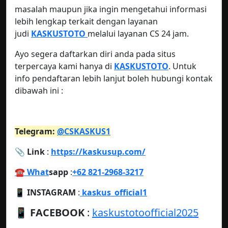
masalah maupun jika ingin mengetahui informasi
lebih lengkap terkait dengan layanan
judi
KASKUSTOTO
melalui layanan CS 24 jam.
Ayo segera daftarkan diri anda pada situs
terpercaya kami hanya di
KASKUSTOTO
. Untuk
info pendaftaran lebih lanjut boleh hubungi kontak
dibawah ini :
Telegram:
@CSKASKUS1
📎 Link
:
https://kaskusup.com/
☎️ What
sapp
:
+62 821-2968-3217
📱 INSTAGRAM
:
kaskus_official1
📱
FACEBOOK
:
kaskustotoofficial2025