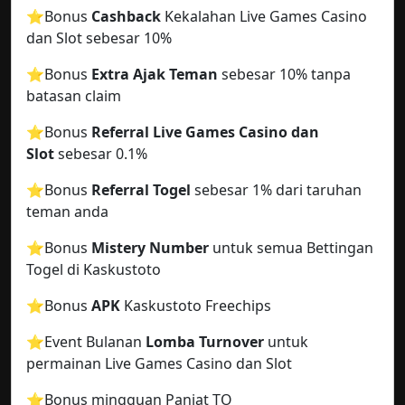
⭐️Bonus
Cashback
Kekalahan Live Games Casino
dan Slot sebesar 10%
⭐️Bonus
Extra Ajak Teman
sebesar 10% tanpa
batasan claim
⭐️Bonus
Referral Live Games Casino dan
Slot
sebesar 0.1%
⭐️Bonus
Referral Togel
sebesar 1% dari taruhan
teman anda
⭐️Bonus
Mistery Number
untuk semua Bettingan
Togel di Kaskustoto
⭐️Bonus
APK
Kaskustoto Freechips
⭐️Event Bulanan
Lomba Turnover
untuk
permainan Live Games Casino dan Slot
⭐️Bonus mingguan Panjat TO