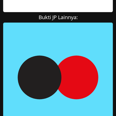
Bukti JP Lainnya: