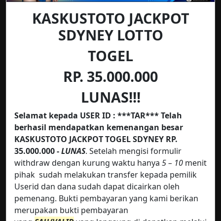
KASKUSTOTO JACKPOT
SDYNEY LOTTO
TOGEL
RP. 35.000.000
LUNAS!!!
Selamat kepada USER ID : ***TAR*** Telah
berhasil mendapatkan kemenangan besar
KASKUSTOTO JACKPOT TOGEL SDYNEY RP.
35.000.000 -
LUNAS
. Setelah mengisi formulir
withdraw dengan kurung waktu hanya
5 – 10
menit
pihak
sudah melakukan transfer kepada pemilik
Userid dan dana sudah dapat dicairkan oleh
pemenang. Bukti pembayaran yang kami berikan
merupakan bukti pembayaran