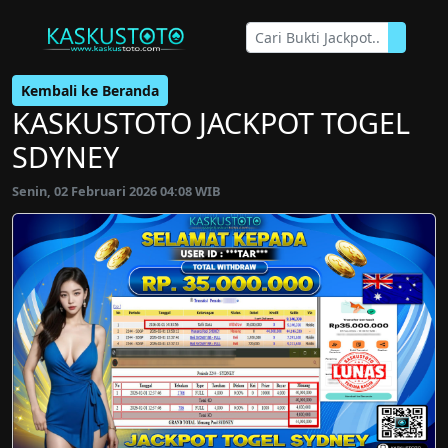
Kembali ke Beranda
KASKUSTOTO JACKPOT TOGEL
SDYNEY
Senin, 02 Februari 2026 04:08 WIB