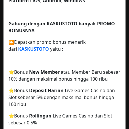
Platform :
iOS, Android, Windows
Gabung dengan KASKUSTOTO
banyak PROMO
BONUSNYA
⏩Dapatkan promo bonus menarik
dari
KASKUSTOTO
yaitu :
⭐️Bonus
New Member
atau Member Baru sebesar
10% dengan maksimal bonus hingga 100 ribu
⭐️Bonus
Deposit Harian
Live Games Casino dan
Slot sebesar 5% dengan maksimal bonus hingga
100 ribu
⭐️Bonus
Rollingan
Live Games Casino dan Slot
sebesar 0.5%