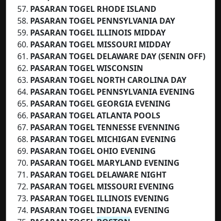
PASARAN TOGEL RHODE ISLAND
PASARAN TOGEL PENNSYLVANIA DAY
PASARAN TOGEL ILLINOIS MIDDAY
PASARAN TOGEL MISSOURI MIDDAY
PASARAN TOGEL DELAWARE DAY (SENIN OFF)
PASARAN TOGEL WISCONSIN
PASARAN TOGEL NORTH CAROLINA DAY
PASARAN TOGEL PENNSYLVANIA EVENING
PASARAN TOGEL GEORGIA EVENING
PASARAN TOGEL ATLANTA POOLS
PASARAN TOGEL TENNESSE EVENNING
PASARAN TOGEL MICHIGAN EVENING
PASARAN TOGEL OHIO EVENING
PASARAN TOGEL MARYLAND EVENING
PASARAN TOGEL DELAWARE NIGHT
PASARAN TOGEL MISSOURI EVENING
PASARAN TOGEL ILLINOIS EVENING
PASARAN TOGEL INDIANA EVENING