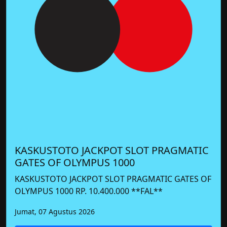
KASKUSTOTO JACKPOT SLOT PRAGMATIC
GATES OF OLYMPUS 1000
KASKUSTOTO JACKPOT SLOT PRAGMATIC GATES OF
OLYMPUS 1000 RP. 10.400.000 **FAL**
Jumat, 07 Agustus 2026