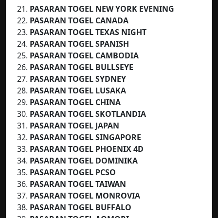
PASARAN TOGEL NEW YORK EVENING
PASARAN TOGEL CANADA
PASARAN TOGEL
TEXAS NIGHT
PASARAN TOGEL
SPANISH
PASARAN TOGEL CAMBODIA
PASARAN TOGEL BULLSEYE
PASARAN TOGEL SYDNEY
PASARAN TOGEL LUSAKA
PASARAN TOGEL CHINA
PASARAN TOGEL SKOTLANDIA
PASARAN TOGEL JAPAN
PASARAN TOGEL SINGAPORE
PASARAN TOGEL PHOENIX 4D
PASARAN TOGEL DOMINIKA
PASARAN TOGEL PCSO
PASARAN TOGEL TAIWAN
PASARAN TOGEL MONROVIA
PASARAN TOGEL BUFFALO