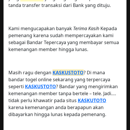
tanda transfer transaksi dari Bank yang dituju.
Kami mengucapakan banyak
Terima Kasih
Kepada
pemenang karena sudah mempercayakan kami
sebagai Bandar Tepercaya yang membayar semua
kemenangan member hingga lunas.
Masih ragu dengan
KASKUSTOTO
? Di mana
bandar togel online sekarang yang terpercaya
seperti
KASKUSTOTO
? Bandar yang mengirimkan
kemenangan member tanpa bertele – tele. Jadi….
tidak perlu khawatir pada situs
KASKUTOTO
karena kemenangan anda berapapun akan
dibayarkan hingga lunas kepada pemenang.