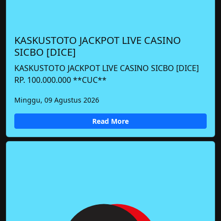
KASKUSTOTO JACKPOT LIVE CASINO
SICBO [DICE]
KASKUSTOTO JACKPOT LIVE CASINO SICBO [DICE]
RP. 100.000.000 **CUC**
Minggu, 09 Agustus 2026
Read More