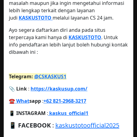
masalah maupun jika ingin mengetahui informasi
lebih lengkap terkait dengan layanan
judi
KASKUSTOTO
melalui layanan CS 24 jam.
Ayo segera daftarkan diri anda pada situs
terpercaya kami hanya di
KASKUSTOTO
. Untuk
info pendaftaran lebih lanjut boleh hubungi kontak
dibawah ini :
Telegram:
@CSKASKUS1
📎 Link
:
https://kaskusup.com/
☎️ What
sapp
:
+62 821-2968-3217
📱 INSTAGRAM
:
kaskus_official1
📱
FACEBOOK
:
kaskustotoofficial2025