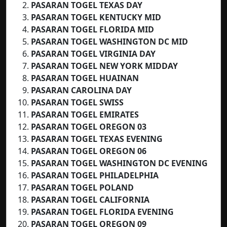
PASARAN TOGEL TEXAS DAY
PASARAN TOGEL KENTUCKY MID
PASARAN TOGEL
FLORIDA MID
PASARAN TOGEL WASHINGTON DC MID
PASARAN TOGEL VIRGINIA DAY
PASARAN TOGEL NEW YORK MIDDAY
PASARAN TOGEL HUAINAN
PASARAN CAROLINA DAY
PASARAN TOGEL SWISS
PASARAN TOGEL EMIRATES
PASARAN TOGEL OREGON 03
PASARAN TOGEL TEXAS EVENING
PASARAN TOGEL OREGON 06
PASARAN TOGEL WASHINGTON DC EVENING
PASARAN TOGEL PHILADELPHIA
PASARAN TOGEL POLAND
PASARAN TOGEL CALIFORNIA
PASARAN TOGEL FLORIDA EVENING
PASARAN TOGEL OREGON 09