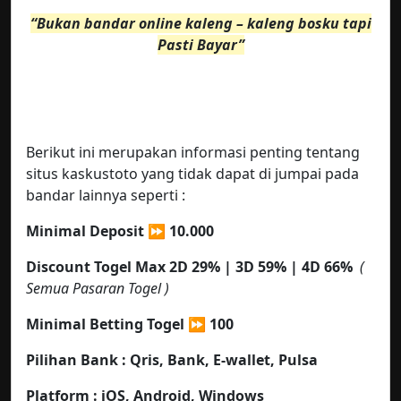
“Bukan bandar online kaleng – kaleng bosku tapi
Pasti Bayar”
Berikut ini merupakan informasi penting tentang
situs kaskustoto yang tidak dapat di jumpai pada
bandar lainnya seperti :
Minimal Deposit ⏩ 10.000
Discount Togel Max 2D 29% | 3D 59% | 4D 66%
(
Semua Pasaran Togel )
Minimal Betting Togel
⏩ 100
Pilihan Bank : Qris,
Bank, E-wallet, Pulsa
Platform :
iOS, Android, Windows