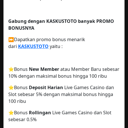
Gabung dengan KASKUSTOTO
banyak PROMO
BONUSNYA
⏩Dapatkan promo bonus menarik
dari
KASKUSTOTO
yaitu :
⭐️Bonus
New Member
atau Member Baru sebesar
10% dengan maksimal bonus hingga 100 ribu
⭐️Bonus
Deposit Harian
Live Games Casino dan
Slot sebesar 5% dengan maksimal bonus hingga
100 ribu
⭐️Bonus
Rollingan
Live Games Casino dan Slot
sebesar 0.5%