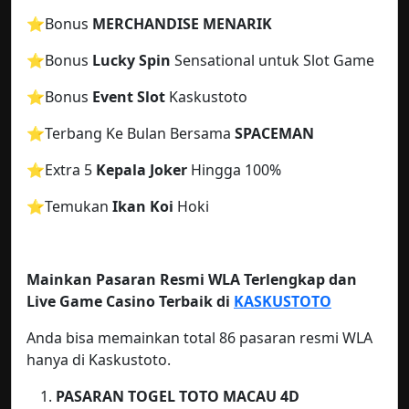
⭐️
Bonus
MERCHANDISE MENARIK
⭐️Bonus
Lucky Spin
Sensational untuk Slot Game
⭐️Bonus
Event Slot
Kaskustoto
⭐️Terbang Ke Bulan Bersama
SPACEMAN
⭐️Extra 5
Kepala Joker
Hingga 100%
⭐️Temukan
Ikan Koi
Hoki
Mainkan Pasaran Resmi WLA Terlengkap dan
Live Game Casino Terbaik di
KASKUSTOTO
Anda bisa memainkan total 86 pasaran resmi WLA
hanya di Kaskustoto.
PASARAN TOGEL TOTO MACAU
4D