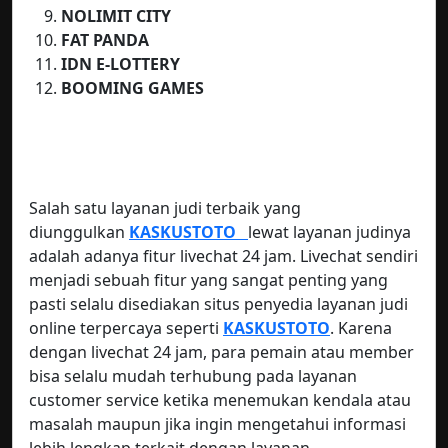
NOLIMIT CITY
FAT PANDA
IDN E-LOTTERY
BOOMING GAMES
Salah satu layanan judi terbaik yang
diunggulkan
KASKUSTOTO
lewat layanan judinya
adalah adanya fitur livechat 24 jam. Livechat sendiri
menjadi sebuah fitur yang sangat penting yang
pasti selalu disediakan situs penyedia layanan judi
online terpercaya seperti
KASKUSTOTO
. Karena
dengan livechat 24 jam, para pemain atau member
bisa selalu mudah terhubung pada layanan
customer service ketika menemukan kendala atau
masalah maupun jika ingin mengetahui informasi
lebih lengkap terkait dengan layanan