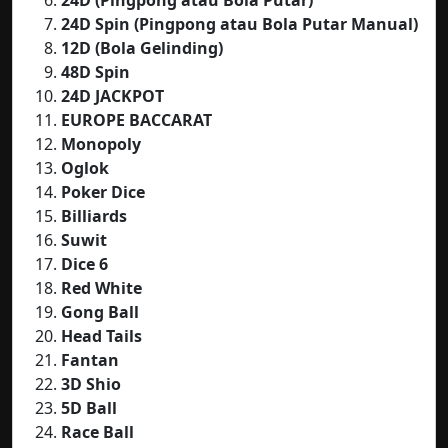
24D Spin (Pingpong atau Bola Putar Manual)
12D (Bola Gelinding)
48D Spin
24D JACKPOT
EUROPE BACCARAT
Monopoly
Oglok
Poker Dice
Billiards
Suwit
Dice 6
Red White
Gong Ball
Head Tails
Fantan
3D Shio
5D Ball
Race Ball