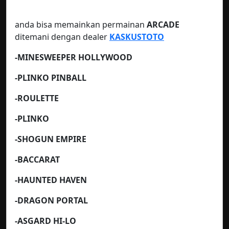
anda bisa memainkan permainan
ARCADE
ditemani dengan dealer
KASKUSTOTO
-MINESWEEPER HOLLYWOOD
-PLINKO PINBALL
-ROULETTE
-PLINKO
-SHOGUN EMPIRE
-BACCARAT
-HAUNTED HAVEN
-DRAGON PORTAL
-ASGARD HI-LO