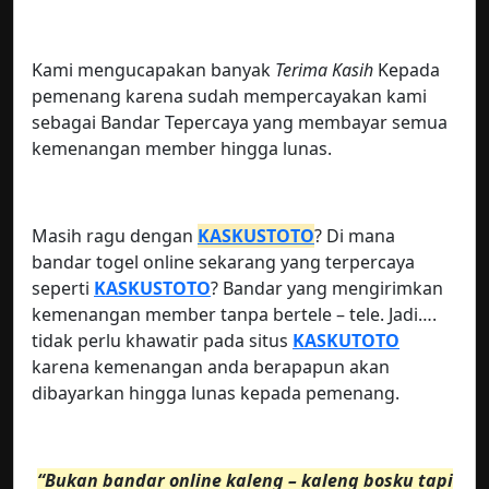
Kami mengucapakan banyak
Terima Kasih
Kepada
pemenang karena sudah mempercayakan kami
sebagai Bandar Tepercaya yang membayar semua
kemenangan member hingga lunas.
Masih ragu dengan
KASKUSTOTO
? Di mana
bandar togel online sekarang yang terpercaya
seperti
KASKUSTOTO
? Bandar yang mengirimkan
kemenangan member tanpa bertele – tele. Jadi….
tidak perlu khawatir pada situs
KASKUTOTO
karena kemenangan anda berapapun akan
dibayarkan hingga lunas kepada pemenang.
“Bukan bandar online kaleng – kaleng bosku tapi