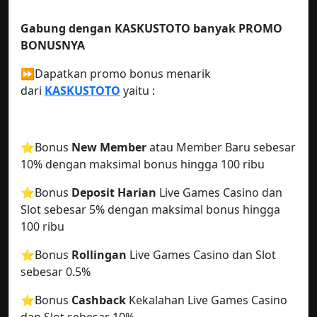
Gabung dengan KASKUSTOTO
banyak PROMO
BONUSNYA
⏩Dapatkan promo bonus menarik
dari
KASKUSTOTO
yaitu :
⭐️Bonus
New Member
atau Member Baru sebesar
10% dengan maksimal bonus hingga 100 ribu
⭐️Bonus
Deposit Harian
Live Games Casino dan
Slot sebesar 5% dengan maksimal bonus hingga
100 ribu
⭐️Bonus
Rollingan
Live Games Casino dan Slot
sebesar 0.5%
⭐️Bonus
Cashback
Kekalahan Live Games Casino
dan Slot sebesar 10%