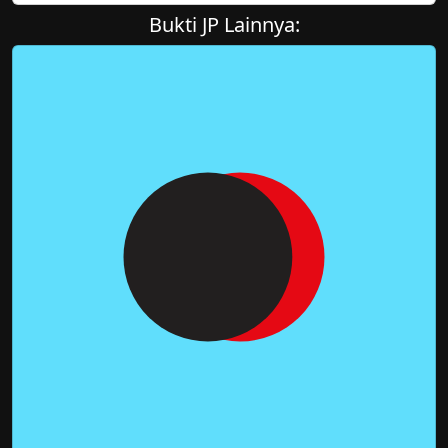
Bukti JP Lainnya: