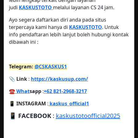
judi
KASKUSTOTO
melalui layanan CS 24 jam.
Ayo segera daftarkan diri anda pada situs
terpercaya kami hanya di
KASKUSTOTO
. Untuk
info pendaftaran lebih lanjut boleh hubungi kontak
dibawah ini :
Telegram:
@CSKASKUS1
📎 Link
:
https://kaskusup.com/
☎️ What
sapp
:
+62 821-2968-3217
📱 INSTAGRAM
:
kaskus_official1
📱
FACEBOOK
:
kaskustotoofficial2025