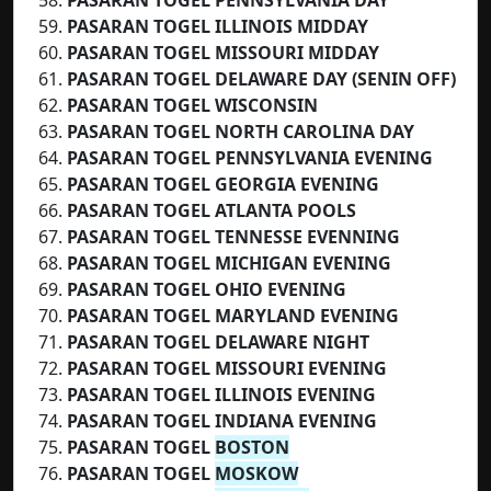
PASARAN TOGEL ILLINOIS MIDDAY
PASARAN TOGEL MISSOURI MIDDAY
PASARAN TOGEL DELAWARE DAY (SENIN OFF)
PASARAN TOGEL WISCONSIN
PASARAN TOGEL NORTH CAROLINA DAY
PASARAN TOGEL PENNSYLVANIA EVENING
PASARAN TOGEL GEORGIA EVENING
PASARAN TOGEL ATLANTA POOLS
PASARAN TOGEL TENNESSE EVENNING
PASARAN TOGEL MICHIGAN EVENING
PASARAN TOGEL OHIO EVENING
PASARAN TOGEL MARYLAND EVENING
PASARAN TOGEL DELAWARE NIGHT
PASARAN TOGEL MISSOURI EVENING
PASARAN TOGEL ILLINOIS EVENING
PASARAN TOGEL INDIANA EVENING
PASARAN TOGEL
BOSTON
PASARAN TOGEL
MOSKOW