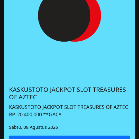
KASKUSTOTO JACKPOT SLOT TREASURES
OF AZTEC
KASKUSTOTO JACKPOT SLOT TREASURES OF AZTEC
RP. 20.400.000 **GAC*
Sabtu, 08 Agustus 2026