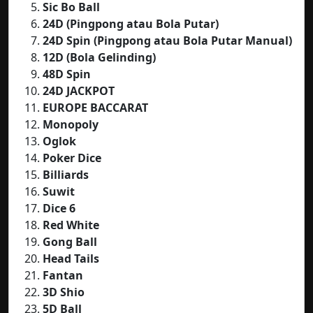
Sic Bo Ball
24D (Pingpong atau Bola Putar)
24D Spin (Pingpong atau Bola Putar Manual)
12D (Bola Gelinding)
48D Spin
24D JACKPOT
EUROPE BACCARAT
Monopoly
Oglok
Poker Dice
Billiards
Suwit
Dice 6
Red White
Gong Ball
Head Tails
Fantan
3D Shio
5D Ball