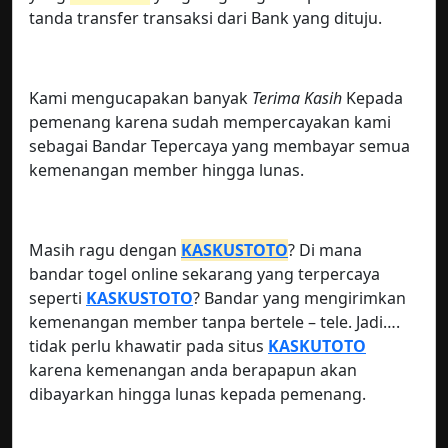
tanda transfer transaksi dari Bank yang dituju.
Kami mengucapakan banyak
Terima Kasih
Kepada
pemenang karena sudah mempercayakan kami
sebagai Bandar Tepercaya yang membayar semua
kemenangan member hingga lunas.
Masih ragu dengan
KASKUSTOTO
? Di mana
bandar togel online sekarang yang terpercaya
seperti
KASKUSTOTO
? Bandar yang mengirimkan
kemenangan member tanpa bertele – tele. Jadi….
tidak perlu khawatir pada situs
KASKUTOTO
karena kemenangan anda berapapun akan
dibayarkan hingga lunas kepada pemenang.