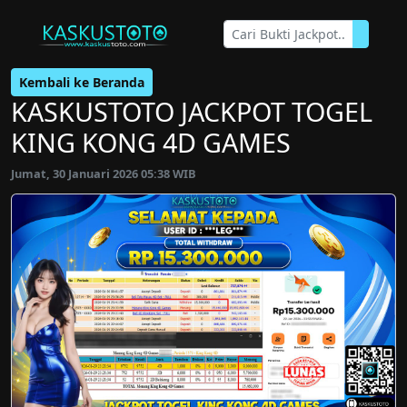
Kembali ke Beranda
KASKUSTOTO JACKPOT TOGEL
KING KONG 4D GAMES
Jumat, 30 Januari 2026 05:38 WIB