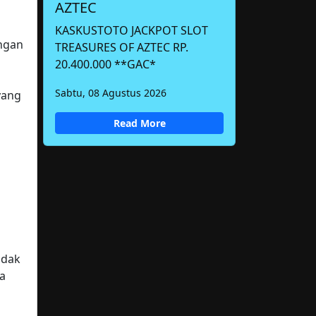
AZTEC
KASKUSTOTO JACKPOT SLOT
engan
TREASURES OF AZTEC RP.
20.400.000 **GAC*
Sabtu, 08 Agustus 2026
yang
Read More
idak
a