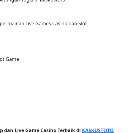
permainan Live Games Casino dan Slot
lot Game
 dan Live Game Casino Terbaik di
KASKUSTOTO