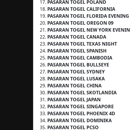
PASARAN TOGEL POLAND
PASARAN TOGEL CALIFORNIA
PASARAN TOGEL FLORIDA EVENING
PASARAN TOGEL OREGON 09
PASARAN TOGEL NEW YORK EVENI
PASARAN TOGEL CANADA
PASARAN TOGEL
TEXAS NIGHT
PASARAN TOGEL
SPANISH
PASARAN TOGEL CAMBODIA
PASARAN TOGEL BULLSEYE
PASARAN TOGEL SYDNEY
PASARAN TOGEL LUSAKA
PASARAN TOGEL CHINA
PASARAN TOGEL SKOTLANDIA
PASARAN TOGEL JAPAN
PASARAN TOGEL SINGAPORE
PASARAN TOGEL PHOENIX 4D
PASARAN TOGEL DOMINIKA
PASARAN TOGEL PCSO