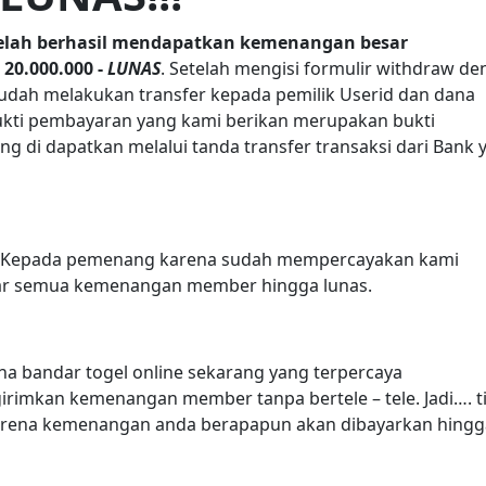
Telah berhasil mendapatkan kemenangan besar
20.000.000 -
LUNAS
. Setelah mengisi formulir withdraw d
udah melakukan transfer kepada pemilik Userid dan dana
ukti pembayaran yang kami berikan merupakan bukti
g di dapatkan melalui tanda transfer transaksi dari Bank 
Kepada pemenang karena sudah mempercayakan kami
ar semua kemenangan member hingga lunas.
na bandar togel online sekarang yang terpercaya
irimkan kemenangan member tanpa bertele – tele. Jadi…. t
rena kemenangan anda berapapun akan dibayarkan hingg