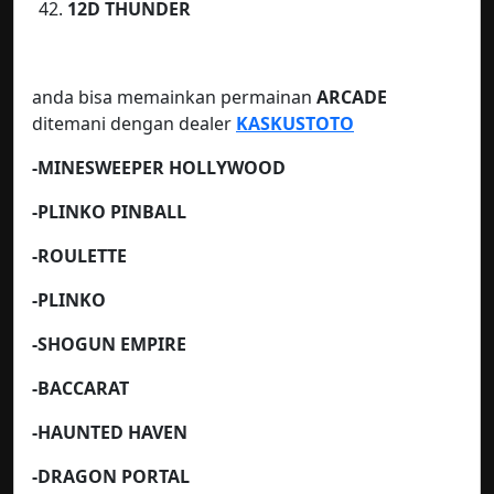
12D THUNDER
anda bisa memainkan permainan
ARCADE
ditemani dengan dealer
KASKUSTOTO
-MINESWEEPER HOLLYWOOD
-PLINKO PINBALL
-ROULETTE
-PLINKO
-SHOGUN EMPIRE
-BACCARAT
-HAUNTED HAVEN
-DRAGON PORTAL