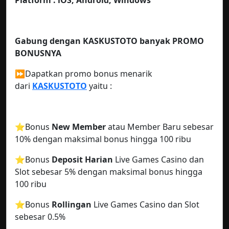
Gabung dengan KASKUSTOTO
banyak PROMO
BONUSNYA
⏩Dapatkan promo bonus menarik
dari
KASKUSTOTO
yaitu :
⭐️Bonus
New Member
atau Member Baru sebesar
10% dengan maksimal bonus hingga 100 ribu
⭐️Bonus
Deposit Harian
Live Games Casino dan
Slot sebesar 5% dengan maksimal bonus hingga
100 ribu
⭐️Bonus
Rollingan
Live Games Casino dan Slot
sebesar 0.5%