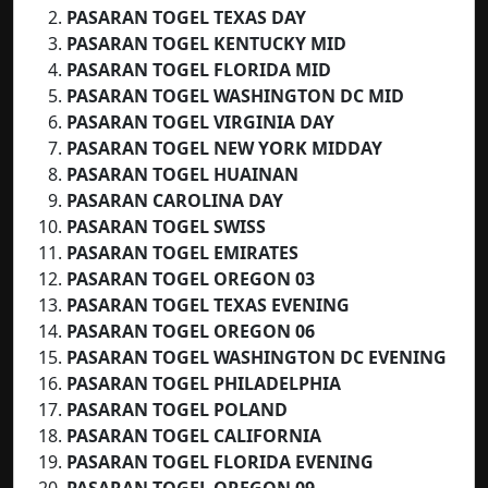
PASARAN TOGEL TEXAS DAY
PASARAN TOGEL KENTUCKY MID
PASARAN TOGEL
FLORIDA MID
PASARAN TOGEL WASHINGTON DC MID
PASARAN TOGEL VIRGINIA DAY
PASARAN TOGEL NEW YORK MIDDAY
PASARAN TOGEL HUAINAN
PASARAN CAROLINA DAY
PASARAN TOGEL SWISS
PASARAN TOGEL EMIRATES
PASARAN TOGEL OREGON 03
PASARAN TOGEL TEXAS EVENING
PASARAN TOGEL OREGON 06
PASARAN TOGEL WASHINGTON DC EVENING
PASARAN TOGEL PHILADELPHIA
PASARAN TOGEL POLAND
PASARAN TOGEL CALIFORNIA
PASARAN TOGEL FLORIDA EVENING
PASARAN TOGEL OREGON 09