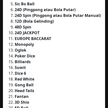
Sic Bo Ball
24D (Pingpong atau Bola Putar)
24D Spin (Pingpong atau Bola Putar Manual)
12D (Bola Gelinding)
48D Spin
24D JACKPOT
EUROPE BACCARAT
Monopoly
Oglok
Poker Dice
Billiards
Suwit
Dice 6
Red White
Gong Ball
Head Tails
Fantan
3D Shio
5D Ball