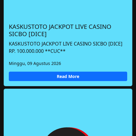
KASKUSTOTO JACKPOT LIVE CASINO
SICBO [DICE]
KASKUSTOTO JACKPOT LIVE CASINO SICBO [DICE]
RP. 100.000.000 **CUC**
Minggu, 09 Agustus 2026
Read More