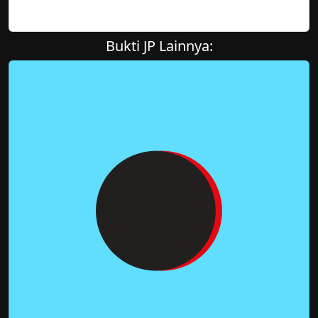
Bukti JP Lainnya: