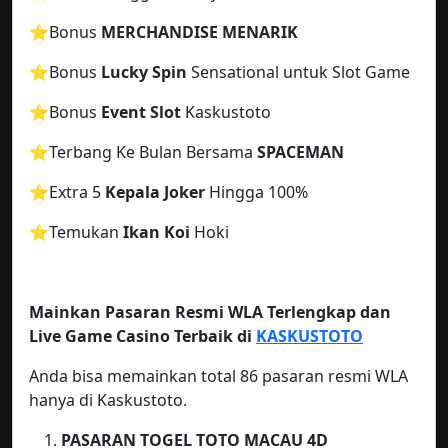
⭐️
Bonus
MERCHANDISE MENARIK
⭐️Bonus
Lucky Spin
Sensational untuk Slot Game
⭐️Bonus
Event Slot
Kaskustoto
⭐️Terbang Ke Bulan Bersama
SPACEMAN
⭐️Extra 5
Kepala Joker
Hingga 100%
⭐️Temukan
Ikan Koi
Hoki
Mainkan Pasaran Resmi WLA Terlengkap dan
Live Game Casino Terbaik di
KASKUSTOTO
Anda bisa memainkan total 86 pasaran resmi WLA
hanya di Kaskustoto.
PASARAN TOGEL TOTO MACAU
4D