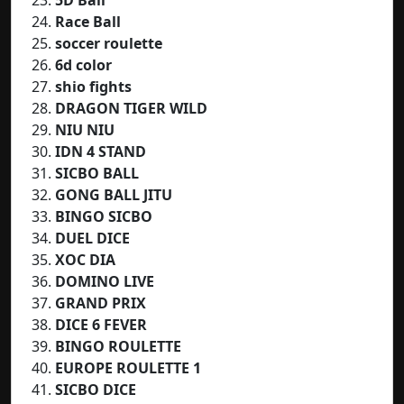
Race Ball
soccer roulette
6d color
shio fights
DRAGON TIGER WILD
NIU NIU
IDN 4 STAND
SICBO BALL
GONG BALL JITU
BINGO SICBO
DUEL DICE
XOC DIA
DOMINO LIVE
GRAND PRIX
DICE 6 FEVER
BINGO ROULETTE
EUROPE ROULETTE 1
SICBO DICE