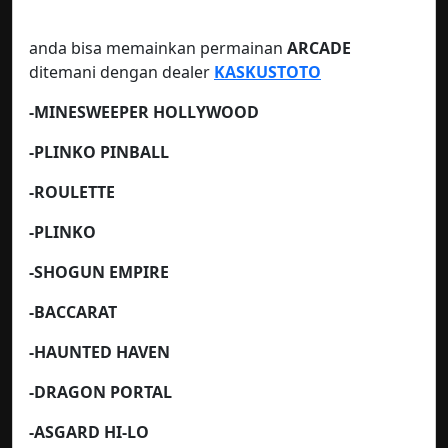
anda bisa memainkan permainan
ARCADE
ditemani dengan dealer
KASKUSTOTO
-MINESWEEPER HOLLYWOOD
-PLINKO PINBALL
-ROULETTE
-PLINKO
-SHOGUN EMPIRE
-BACCARAT
-HAUNTED HAVEN
-DRAGON PORTAL
-ASGARD HI-LO