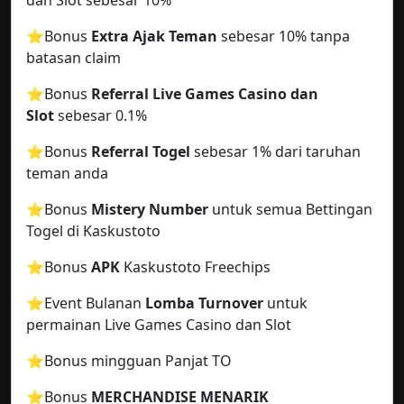
⭐️Bonus
Extra Ajak Teman
sebesar 10% tanpa
batasan claim
⭐️Bonus
Referral Live Games Casino dan
Slot
sebesar 0.1%
⭐️Bonus
Referral Togel
sebesar 1% dari taruhan
teman anda
⭐️Bonus
Mistery Number
untuk semua Bettingan
Togel di Kaskustoto
⭐️Bonus
APK
Kaskustoto Freechips
⭐️Event Bulanan
Lomba Turnover
untuk
permainan Live Games Casino dan Slot
⭐️Bonus mingguan Panjat TO
⭐️
Bonus
MERCHANDISE MENARIK