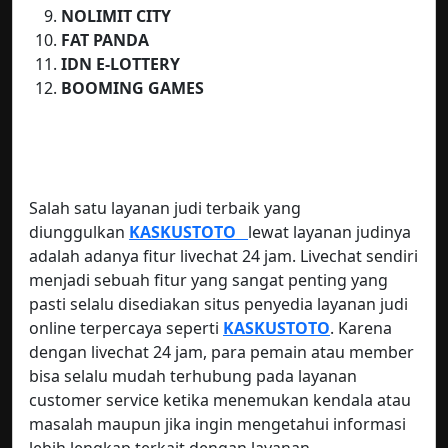
NOLIMIT CITY
FAT PANDA
IDN E-LOTTERY
BOOMING GAMES
Salah satu layanan judi terbaik yang
diunggulkan
KASKUSTOTO
lewat layanan judinya
adalah adanya fitur livechat 24 jam. Livechat sendiri
menjadi sebuah fitur yang sangat penting yang
pasti selalu disediakan situs penyedia layanan judi
online terpercaya seperti
KASKUSTOTO
. Karena
dengan livechat 24 jam, para pemain atau member
bisa selalu mudah terhubung pada layanan
customer service ketika menemukan kendala atau
masalah maupun jika ingin mengetahui informasi
lebih lengkap terkait dengan layanan