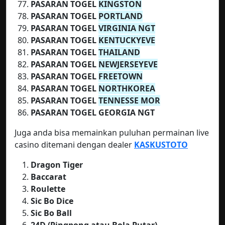
PASARAN TOGEL
KINGSTON
PASARAN TOGEL
PORTLAND
PASARAN TOGEL
VIRGINIA NGT
PASARAN TOGEL
KENTUCKYEVE
PASARAN TOGEL
THAILAND
PASARAN TOGEL
NEWJERSEYEVE
PASARAN TOGEL
FREETOWN
PASARAN TOGEL
NORTHKOREA
PASARAN TOGEL
TENNESSE MOR
PASARAN TOGEL GEORGIA NGT
Juga anda bisa memainkan puluhan permainan live
casino ditemani dengan dealer
KASKUSTOTO
Dragon Tiger
Baccarat
Roulette
Sic Bo Dice
Sic Bo Ball
24D (Pingpong atau Bola Putar)