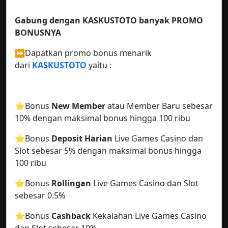
Gabung dengan KASKUSTOTO
banyak PROMO
BONUSNYA
⏩Dapatkan promo bonus menarik
dari
KASKUSTOTO
yaitu :
⭐️Bonus
New Member
atau Member Baru sebesar
10% dengan maksimal bonus hingga 100 ribu
⭐️Bonus
Deposit Harian
Live Games Casino dan
Slot sebesar 5% dengan maksimal bonus hingga
100 ribu
⭐️Bonus
Rollingan
Live Games Casino dan Slot
sebesar 0.5%
⭐️Bonus
Cashback
Kekalahan Live Games Casino
dan Slot sebesar 10%