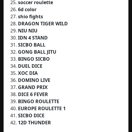
soccer roulette
6d color
shio fights
DRAGON TIGER WILD
NIU NIU
IDN 4 STAND
SICBO BALL
GONG BALL JITU
BINGO SICBO
DUEL DICE
XOC DIA
DOMINO LIVE
GRAND PRIX
DICE 6 FEVER
BINGO ROULETTE
EUROPE ROULETTE 1
SICBO DICE
12D THUNDER