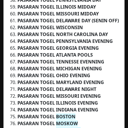
PASARAN TOGEL ILLINOIS MIDDAY
PASARAN TOGEL MISSOURI MIDDAY
PASARAN TOGEL DELAWARE DAY (SENIN OFF)
PASARAN TOGEL WISCONSIN
PASARAN TOGEL NORTH CAROLINA DAY
PASARAN TOGEL PENNSYLVANIA EVENING
PASARAN TOGEL GEORGIA EVENING
PASARAN TOGEL ATLANTA POOLS
PASARAN TOGEL TENNESSE EVENNING
PASARAN TOGEL MICHIGAN EVENING
PASARAN TOGEL OHIO EVENING
PASARAN TOGEL MARYLAND EVENING
PASARAN TOGEL DELAWARE NIGHT
PASARAN TOGEL MISSOURI EVENING
PASARAN TOGEL ILLINOIS EVENING
PASARAN TOGEL INDIANA EVENING
PASARAN TOGEL
BOSTON
PASARAN TOGEL
MOSKOW