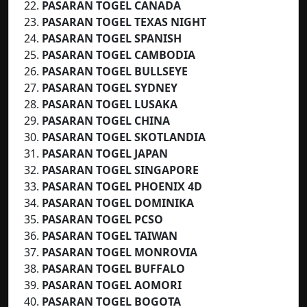
PASARAN TOGEL CANADA
PASARAN TOGEL
TEXAS NIGHT
PASARAN TOGEL
SPANISH
PASARAN TOGEL CAMBODIA
PASARAN TOGEL BULLSEYE
PASARAN TOGEL SYDNEY
PASARAN TOGEL LUSAKA
PASARAN TOGEL CHINA
PASARAN TOGEL SKOTLANDIA
PASARAN TOGEL JAPAN
PASARAN TOGEL SINGAPORE
PASARAN TOGEL PHOENIX 4D
PASARAN TOGEL DOMINIKA
PASARAN TOGEL PCSO
PASARAN TOGEL TAIWAN
PASARAN TOGEL MONROVIA
PASARAN TOGEL BUFFALO
PASARAN TOGEL AOMORI
PASARAN TOGEL BOGOTA