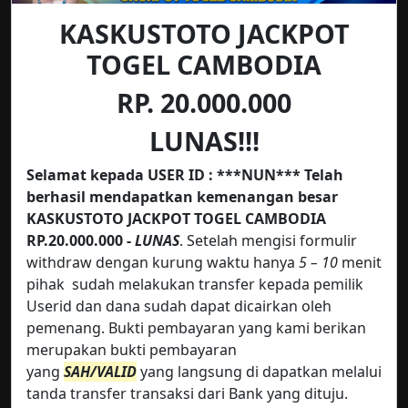
KASKUSTOTO JACKPOT
TOGEL CAMBODIA
RP. 20.000.000
LUNAS!!!
Selamat kepada USER ID : ***NUN*** Telah
berhasil mendapatkan kemenangan besar
KASKUSTOTO JACKPOT TOGEL CAMBODIA
RP.20.000.000 -
LUNAS
. Setelah mengisi formulir
withdraw dengan kurung waktu hanya
5 – 10
menit
pihak
sudah melakukan transfer kepada pemilik
Userid dan dana sudah dapat dicairkan oleh
pemenang. Bukti pembayaran yang kami berikan
merupakan bukti pembayaran
yang
SAH/VALID
yang langsung di dapatkan melalui
tanda transfer transaksi dari Bank yang dituju.