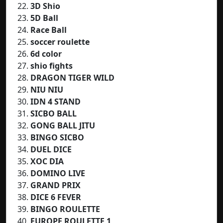
3D Shio
5D Ball
Race Ball
soccer roulette
6d color
shio fights
DRAGON TIGER WILD
NIU NIU
IDN 4 STAND
SICBO BALL
GONG BALL JITU
BINGO SICBO
DUEL DICE
XOC DIA
DOMINO LIVE
GRAND PRIX
DICE 6 FEVER
BINGO ROULETTE
EUROPE ROULETTE 1