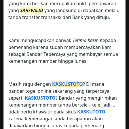
yang kami berikan merupakan bukti pembayaran
yang
SAH/VALID
yang langsung di dapatkan melalui
tanda transfer transaksi dari Bank yang dituju.
Kami mengucapakan banyak
Terima Kasih
Kepada
pemenang karena sudah mempercayakan kami
sebagai Bandar Tepercaya yang membayar semua
kemenangan member hingga lunas.
Masih ragu dengan
KASKUSTOTO
? Di mana
bandar togel online sekarang yang terpercaya
seperti
KASKUSTOTO
? Bandar yang mengirimkan
kemenangan member tanpa bertele – tele. Jadi….
tidak perlu khawatir pada situs
KASKUTOTO
karena kemenangan anda berapapun akan
dibayarkan hingga lunas kepada pemenang.