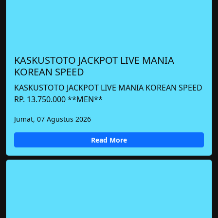
KASKUSTOTO JACKPOT LIVE MANIA
KOREAN SPEED
KASKUSTOTO JACKPOT LIVE MANIA KOREAN SPEED
RP. 13.750.000 **MEN**
Jumat, 07 Agustus 2026
Read More