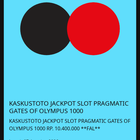
KASKUSTOTO JACKPOT SLOT PRAGMATIC
GATES OF OLYMPUS 1000
KASKUSTOTO JACKPOT SLOT PRAGMATIC GATES OF
OLYMPUS 1000 RP. 10.400.000 **FAL**