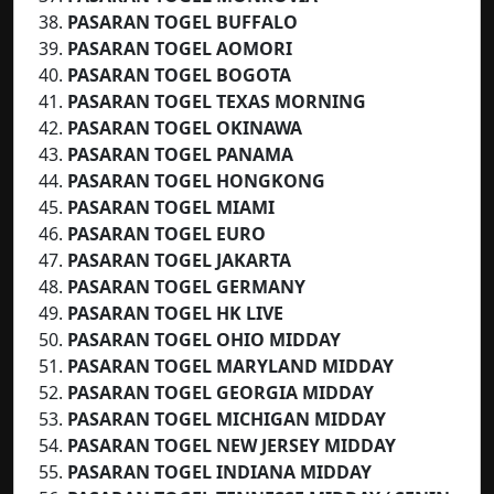
PASARAN TOGEL BUFFALO
PASARAN TOGEL AOMORI
PASARAN TOGEL BOGOTA
PASARAN TOGEL TEXAS MORNING
PASARAN TOGEL OKINAWA
PASARAN TOGEL PANAMA
PASARAN TOGEL HONGKONG
PASARAN TOGEL MIAMI
PASARAN TOGEL EURO
PASARAN TOGEL
JAKARTA
PASARAN TOGEL GERMANY
PASARAN TOGEL HK LIVE
PASARAN TOGEL OHIO MIDDAY
PASARAN TOGEL MARYLAND MIDDAY
PASARAN TOGEL GEORGIA MIDDAY
PASARAN TOGEL MICHIGAN MIDDAY
PASARAN TOGEL NEW JERSEY MIDDAY
PASARAN TOGEL INDIANA MIDDAY