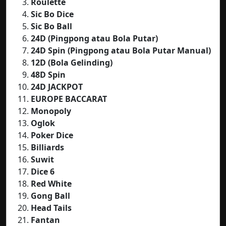
Roulette
Sic Bo Dice
Sic Bo Ball
24D (Pingpong atau Bola Putar)
24D Spin (Pingpong atau Bola Putar Manual)
12D (Bola Gelinding)
48D Spin
24D JACKPOT
EUROPE BACCARAT
Monopoly
Oglok
Poker Dice
Billiards
Suwit
Dice 6
Red White
Gong Ball
Head Tails
Fantan