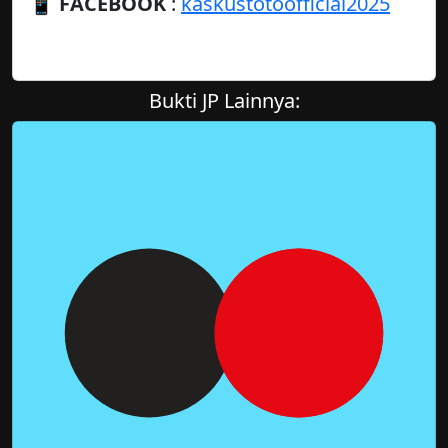
📱
FACEBOOK
:
kaskustotoofficial2025
Bukti JP Lainnya: