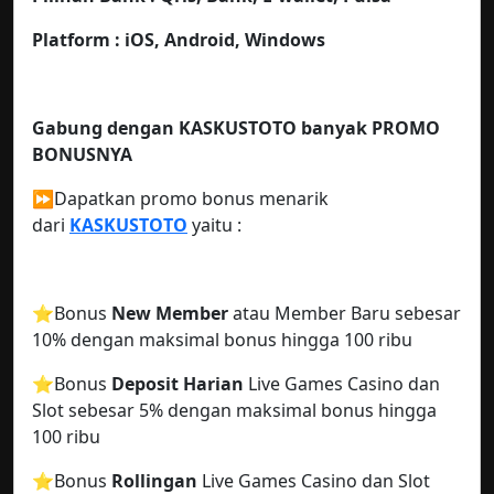
Platform :
iOS, Android, Windows
Gabung dengan KASKUSTOTO
banyak PROMO
BONUSNYA
⏩Dapatkan promo bonus menarik
dari
KASKUSTOTO
yaitu :
⭐️Bonus
New Member
atau Member Baru sebesar
10% dengan maksimal bonus hingga 100 ribu
⭐️Bonus
Deposit Harian
Live Games Casino dan
Slot sebesar 5% dengan maksimal bonus hingga
100 ribu
⭐️Bonus
Rollingan
Live Games Casino dan Slot