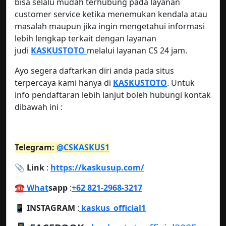
bisa selalu mudah terhubung pada layanan
customer service ketika menemukan kendala atau
masalah maupun jika ingin mengetahui informasi
lebih lengkap terkait dengan layanan
judi
KASKUSTOTO
melalui layanan CS 24 jam.
Ayo segera daftarkan diri anda pada situs
terpercaya kami hanya di
KASKUSTOTO
. Untuk
info pendaftaran lebih lanjut boleh hubungi kontak
dibawah ini :
Telegram:
@CSKASKUS1
📎 Link
:
https://kaskusup.com/
☎️ What
sapp
:
+62 821-2968-3217
📱 INSTAGRAM
:
kaskus_official1