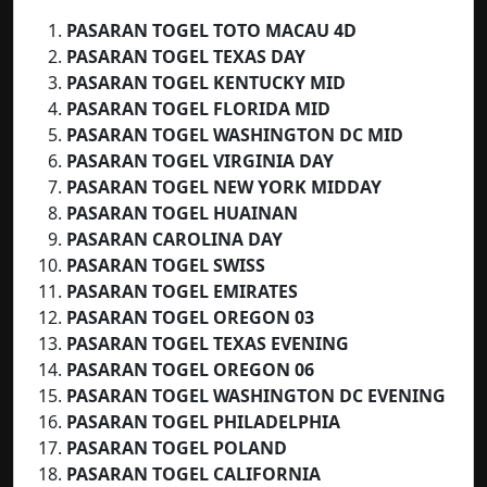
PASARAN TOGEL TOTO MACAU
4D
PASARAN TOGEL TEXAS DAY
PASARAN TOGEL KENTUCKY MID
PASARAN TOGEL
FLORIDA MID
PASARAN TOGEL WASHINGTON DC MID
PASARAN TOGEL VIRGINIA DAY
PASARAN TOGEL NEW YORK MIDDAY
PASARAN TOGEL HUAINAN
PASARAN CAROLINA DAY
PASARAN TOGEL SWISS
PASARAN TOGEL EMIRATES
PASARAN TOGEL OREGON 03
PASARAN TOGEL TEXAS EVENING
PASARAN TOGEL OREGON 06
PASARAN TOGEL WASHINGTON DC EVENING
PASARAN TOGEL PHILADELPHIA
PASARAN TOGEL POLAND
PASARAN TOGEL CALIFORNIA