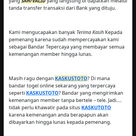
yang
SAH/VALID
yang langsung di dapatkan melalui
tanda transfer transaksi dari Bank yang dituju.
Kami mengucapakan banyak
Terima Kasih
Kepada
pemenang karena sudah mempercayakan kami
sebagai Bandar Tepercaya yang membayar semua
kemenangan member hingga lunas.
Masih ragu dengan
KASKUSTOTO
? Di mana
bandar togel online sekarang yang terpercaya
seperti
KASKUSTOTO
? Bandar yang mengirimkan
kemenangan member tanpa bertele – tele. Jadi….
tidak perlu khawatir pada situs
KASKUTOTO
karena kemenangan anda berapapun akan
dibayarkan hingga lunas kepada pemenang.