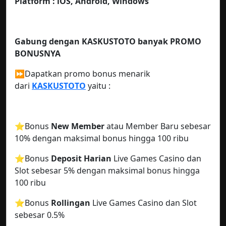
Platform :
iOS, Android, Windows
Gabung dengan KASKUSTOTO
banyak PROMO
BONUSNYA
⏩Dapatkan promo bonus menarik
dari
KASKUSTOTO
yaitu :
⭐️Bonus
New Member
atau Member Baru sebesar
10% dengan maksimal bonus hingga 100 ribu
⭐️Bonus
Deposit Harian
Live Games Casino dan
Slot sebesar 5% dengan maksimal bonus hingga
100 ribu
⭐️Bonus
Rollingan
Live Games Casino dan Slot
sebesar 0.5%