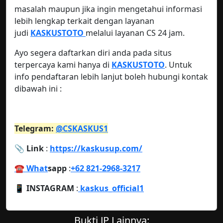
masalah maupun jika ingin mengetahui informasi
lebih lengkap terkait dengan layanan
judi
KASKUSTOTO
melalui layanan CS 24 jam.
Ayo segera daftarkan diri anda pada situs
terpercaya kami hanya di
KASKUSTOTO
. Untuk
info pendaftaran lebih lanjut boleh hubungi kontak
dibawah ini :
Telegram:
@CSKASKUS1
📎 Link
:
https://kaskusup.com/
☎️ What
sapp
:
+62 821-2968-3217
📱 INSTAGRAM
:
kaskus_official1
Bukti JP Lainnya: