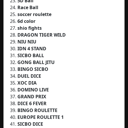
5D Ball
Race Ball
soccer roulette
6d color
shio fights
DRAGON TIGER WILD
NIU NIU
IDN 4 STAND
SICBO BALL
GONG BALL JITU
BINGO SICBO
DUEL DICE
XOC DIA
DOMINO LIVE
GRAND PRIX
DICE 6 FEVER
BINGO ROULETTE
EUROPE ROULETTE 1
SICBO DICE