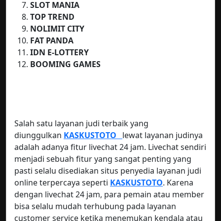
SLOT MANIA
TOP TREND
NOLIMIT CITY
FAT PANDA
IDN E-LOTTERY
BOOMING GAMES
Salah satu layanan judi terbaik yang
diunggulkan
KASKUSTOTO
lewat layanan judinya
adalah adanya fitur livechat 24 jam. Livechat sendiri
menjadi sebuah fitur yang sangat penting yang
pasti selalu disediakan situs penyedia layanan judi
online terpercaya seperti
KASKUSTOTO
. Karena
dengan livechat 24 jam, para pemain atau member
bisa selalu mudah terhubung pada layanan
customer service ketika menemukan kendala atau