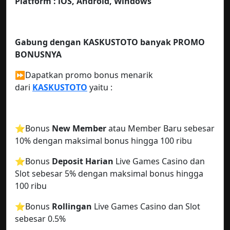
Platform :
iOS, Android, Windows
Gabung dengan KASKUSTOTO
banyak PROMO
BONUSNYA
⏩Dapatkan promo bonus menarik
dari
KASKUSTOTO
yaitu :
⭐️Bonus
New Member
atau Member Baru sebesar
10% dengan maksimal bonus hingga 100 ribu
⭐️Bonus
Deposit Harian
Live Games Casino dan
Slot sebesar 5% dengan maksimal bonus hingga
100 ribu
⭐️Bonus
Rollingan
Live Games Casino dan Slot
sebesar 0.5%