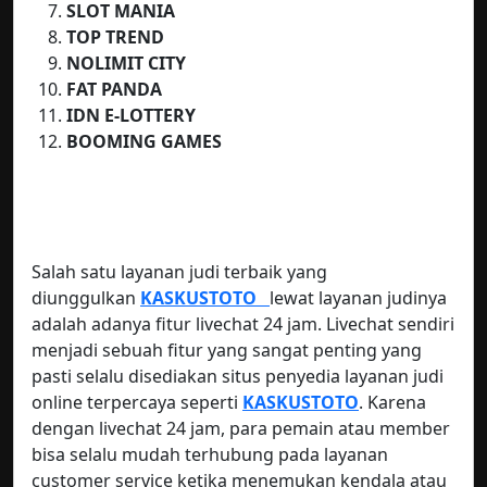
SLOT MANIA
TOP TREND
NOLIMIT CITY
FAT PANDA
IDN E-LOTTERY
BOOMING GAMES
Salah satu layanan judi terbaik yang
diunggulkan
KASKUSTOTO
lewat layanan judinya
adalah adanya fitur livechat 24 jam. Livechat sendiri
menjadi sebuah fitur yang sangat penting yang
pasti selalu disediakan situs penyedia layanan judi
online terpercaya seperti
KASKUSTOTO
. Karena
dengan livechat 24 jam, para pemain atau member
bisa selalu mudah terhubung pada layanan
customer service ketika menemukan kendala atau