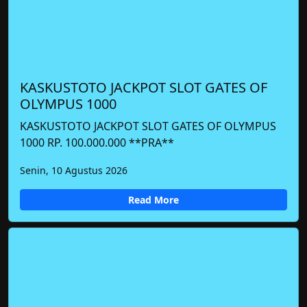
KASKUSTOTO JACKPOT SLOT GATES OF
OLYMPUS 1000
KASKUSTOTO JACKPOT SLOT GATES OF OLYMPUS
1000 RP. 100.000.000 **PRA**
Senin, 10 Agustus 2026
Read More