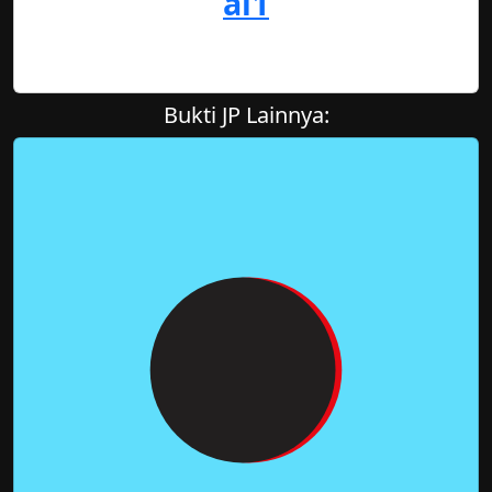
al1
Bukti JP Lainnya: