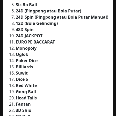
Sic Bo Ball
24D (Pingpong atau Bola Putar)
24D Spin (Pingpong atau Bola Putar Manual)
12D (Bola Gelinding)
48D Spin
24D JACKPOT
EUROPE BACCARAT
Monopoly
Oglok
Poker Dice
Billiards
Suwit
Dice 6
Red White
Gong Ball
Head Tails
Fantan
3D Shio