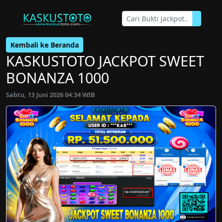
Kembali ke Beranda
KASKUSTOTO JACKPOT SWEET
BONANZA 1000
Sabtu, 13 Juni 2026 04:34 WIB