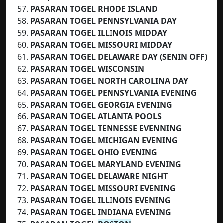
PASARAN TOGEL RHODE ISLAND
PASARAN TOGEL PENNSYLVANIA DAY
PASARAN TOGEL ILLINOIS MIDDAY
PASARAN TOGEL MISSOURI MIDDAY
PASARAN TOGEL DELAWARE DAY (SENIN OFF)
PASARAN TOGEL WISCONSIN
PASARAN TOGEL NORTH CAROLINA DAY
PASARAN TOGEL PENNSYLVANIA EVENING
PASARAN TOGEL GEORGIA EVENING
PASARAN TOGEL ATLANTA POOLS
PASARAN TOGEL TENNESSE EVENNING
PASARAN TOGEL MICHIGAN EVENING
PASARAN TOGEL OHIO EVENING
PASARAN TOGEL MARYLAND EVENING
PASARAN TOGEL DELAWARE NIGHT
PASARAN TOGEL MISSOURI EVENING
PASARAN TOGEL ILLINOIS EVENING
PASARAN TOGEL INDIANA EVENING