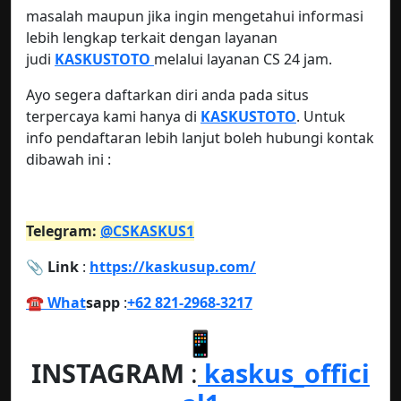
masalah maupun jika ingin mengetahui informasi
lebih lengkap terkait dengan layanan
judi
KASKUSTOTO
melalui layanan CS 24 jam.
Ayo segera daftarkan diri anda pada situs
terpercaya kami hanya di
KASKUSTOTO
. Untuk
info pendaftaran lebih lanjut boleh hubungi kontak
dibawah ini :
Telegram:
@CSKASKUS1
📎 Link
:
https://kaskusup.com/
☎️ What
sapp
:
+62 821-2968-3217
📱
INSTAGRAM
:
kaskus_offici