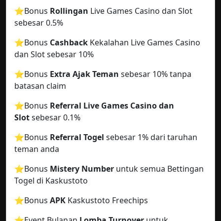
⭐️Bonus
Rollingan
Live Games Casino dan Slot
sebesar 0.5%
⭐️Bonus
Cashback
Kekalahan Live Games Casino
dan Slot sebesar 10%
⭐️Bonus
Extra Ajak Teman
sebesar 10% tanpa
batasan claim
⭐️Bonus
Referral Live Games Casino dan
Slot
sebesar 0.1%
⭐️Bonus
Referral Togel
sebesar 1% dari taruhan
teman anda
⭐️Bonus
Mistery Number
untuk semua Bettingan
Togel di Kaskustoto
⭐️Bonus
APK
Kaskustoto Freechips
⭐️Event Bulanan
Lomba Turnover
untuk