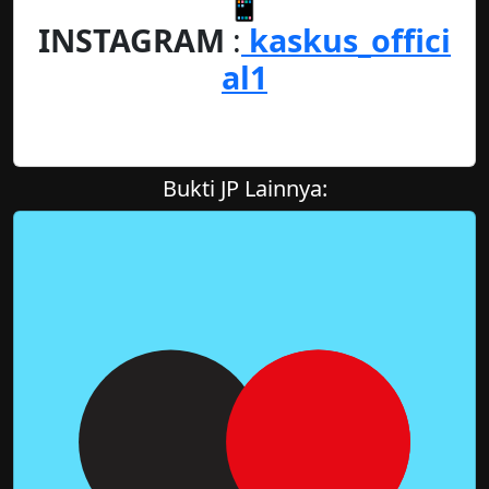
📱
INSTAGRAM
:
kaskus_offici
al1
Bukti JP Lainnya: