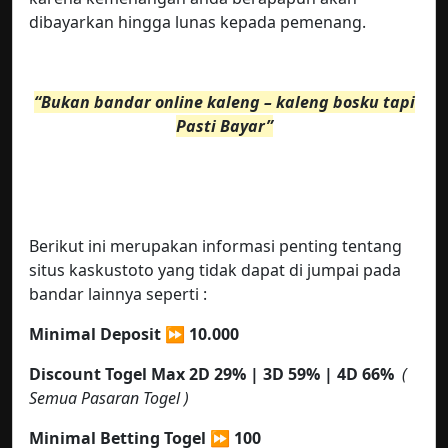
dibayarkan hingga lunas kepada pemenang.
“Bukan bandar online kaleng – kaleng bosku tapi
Pasti Bayar”
Berikut ini merupakan informasi penting tentang
situs kaskustoto yang tidak dapat di jumpai pada
bandar lainnya seperti :
Minimal Deposit ⏩ 10.000
Discount Togel Max 2D 29% | 3D 59% | 4D 66%
(
Semua Pasaran Togel )
Minimal Betting Togel
⏩ 100