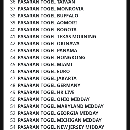
PASARAN TOGEL TAIWAN
PASARAN TOGEL MONROVIA
PASARAN TOGEL BUFFALO
PASARAN TOGEL AOMORI
PASARAN TOGEL BOGOTA
PASARAN TOGEL TEXAS MORNING
PASARAN TOGEL OKINAWA
PASARAN TOGEL PANAMA
PASARAN TOGEL HONGKONG
PASARAN TOGEL MIAMI
PASARAN TOGEL EURO
PASARAN TOGEL
JAKARTA
PASARAN TOGEL GERMANY
PASARAN TOGEL HK LIVE
PASARAN TOGEL OHIO MIDDAY
PASARAN TOGEL MARYLAND MIDDAY
PASARAN TOGEL GEORGIA MIDDAY
PASARAN TOGEL MICHIGAN MIDDAY
PASARAN TOGEL NEW JERSEY MIDDAY