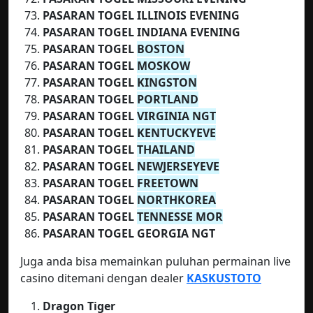
PASARAN TOGEL ILLINOIS EVENING
PASARAN TOGEL INDIANA EVENING
PASARAN TOGEL
BOSTON
PASARAN TOGEL
MOSKOW
PASARAN TOGEL
KINGSTON
PASARAN TOGEL
PORTLAND
PASARAN TOGEL
VIRGINIA NGT
PASARAN TOGEL
KENTUCKYEVE
PASARAN TOGEL
THAILAND
PASARAN TOGEL
NEWJERSEYEVE
PASARAN TOGEL
FREETOWN
PASARAN TOGEL
NORTHKOREA
PASARAN TOGEL
TENNESSE MOR
PASARAN TOGEL GEORGIA NGT
Juga anda bisa memainkan puluhan permainan live
casino ditemani dengan dealer
KASKUSTOTO
Dragon Tiger