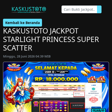
Kembali ke Beranda
KASKUSTOTO JACKPOT
STARLIGHT PRINCESS SUPER
SCATTER
Minggu, 28 Juni 2026 04:39 WIB