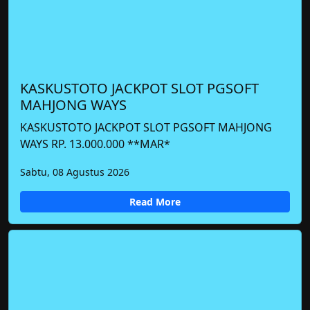
KASKUSTOTO JACKPOT SLOT PGSOFT
MAHJONG WAYS
KASKUSTOTO JACKPOT SLOT PGSOFT MAHJONG
WAYS RP. 13.000.000 **MAR*
Sabtu, 08 Agustus 2026
Read More