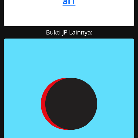
al1
Bukti JP Lainnya: