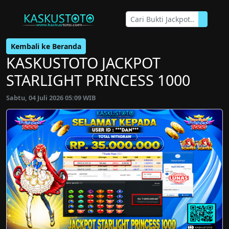
Kembali ke Beranda
KASKUSTOTO JACKPOT
STARLIGHT PRINCESS 1000
Sabtu, 04 Juli 2026 05:09 WIB