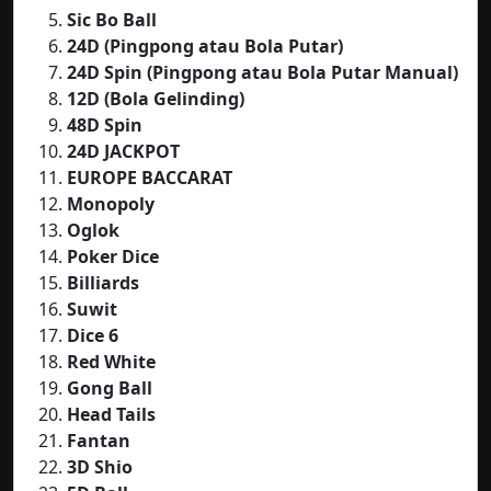
Sic Bo Ball
24D (Pingpong atau Bola Putar)
24D Spin (Pingpong atau Bola Putar Manual)
12D (Bola Gelinding)
48D Spin
24D JACKPOT
EUROPE BACCARAT
Monopoly
Oglok
Poker Dice
Billiards
Suwit
Dice 6
Red White
Gong Ball
Head Tails
Fantan
3D Shio