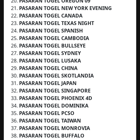
PASARAN TOGEL OREGON 09
PASARAN TOGEL NEW YORK EVENING
PASARAN TOGEL CANADA
PASARAN TOGEL
TEXAS NIGHT
PASARAN TOGEL
SPANISH
PASARAN TOGEL CAMBODIA
PASARAN TOGEL BULLSEYE
PASARAN TOGEL SYDNEY
PASARAN TOGEL LUSAKA
PASARAN TOGEL CHINA
PASARAN TOGEL SKOTLANDIA
PASARAN TOGEL JAPAN
PASARAN TOGEL SINGAPORE
PASARAN TOGEL PHOENIX 4D
PASARAN TOGEL DOMINIKA
PASARAN TOGEL PCSO
PASARAN TOGEL TAIWAN
PASARAN TOGEL MONROVIA
PASARAN TOGEL BUFFALO