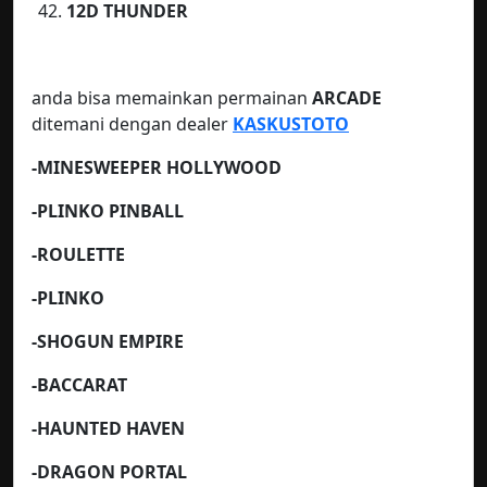
12D THUNDER
anda bisa memainkan permainan
ARCADE
ditemani dengan dealer
KASKUSTOTO
-MINESWEEPER HOLLYWOOD
-PLINKO PINBALL
-ROULETTE
-PLINKO
-SHOGUN EMPIRE
-BACCARAT
-HAUNTED HAVEN
-DRAGON PORTAL