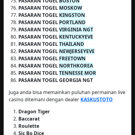
PASARAN TOGEL
BOSTON
PASARAN TOGEL
MOSKOW
PASARAN TOGEL
KINGSTON
PASARAN TOGEL
PORTLAND
PASARAN TOGEL
VIRGINIA NGT
PASARAN TOGEL
KENTUCKYEVE
PASARAN TOGEL
THAILAND
PASARAN TOGEL
NEWJERSEYEVE
PASARAN TOGEL
FREETOWN
PASARAN TOGEL
NORTHKOREA
PASARAN TOGEL
TENNESSE MOR
PASARAN TOGEL GEORGIA NGT
Juga anda bisa memainkan puluhan permainan live
casino ditemani dengan dealer
KASKUSTOTO
Dragon Tiger
Baccarat
Roulette
Sic Bo Dice