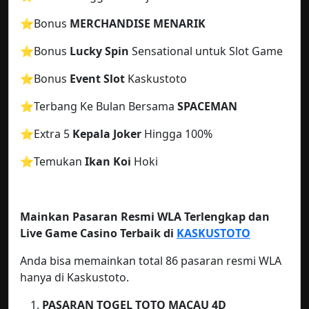
⭐️
Bonus
MERCHANDISE MENARIK
⭐️Bonus
Lucky Spin
Sensational untuk Slot Game
⭐️Bonus
Event Slot
Kaskustoto
⭐️Terbang Ke Bulan Bersama
SPACEMAN
⭐️Extra 5
Kepala Joker
Hingga 100%
⭐️Temukan
Ikan Koi
Hoki
Mainkan Pasaran Resmi WLA Terlengkap dan
Live Game Casino Terbaik di
KASKUSTOTO
Anda bisa memainkan total 86 pasaran resmi WLA
hanya di Kaskustoto.
PASARAN TOGEL TOTO MACAU
4D