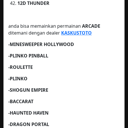
12D THUNDER
anda bisa memainkan permainan
ARCADE
ditemani dengan dealer
KASKUSTOTO
-MINESWEEPER HOLLYWOOD
-PLINKO PINBALL
-ROULETTE
-PLINKO
-SHOGUN EMPIRE
-BACCARAT
-HAUNTED HAVEN
-DRAGON PORTAL