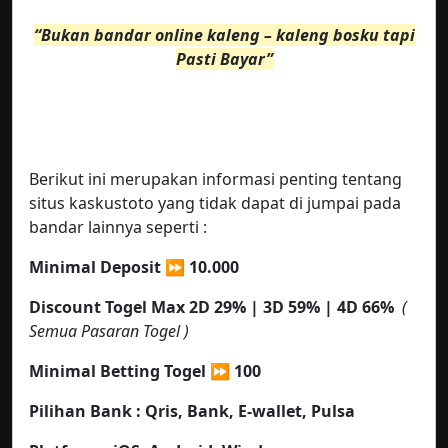
“Bukan bandar online kaleng – kaleng bosku tapi
Pasti Bayar”
Berikut ini merupakan informasi penting tentang
situs kaskustoto yang tidak dapat di jumpai pada
bandar lainnya seperti :
Minimal Deposit ⏩ 10.000
Discount Togel Max 2D 29% | 3D 59% | 4D 66%
(
Semua Pasaran Togel )
Minimal Betting Togel
⏩ 100
Pilihan Bank : Qris,
Bank, E-wallet, Pulsa