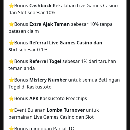
⭐️Bonus
Cashback
Kekalahan Live Games Casino
dan Slot sebesar 10%
⭐️Bonus
Extra Ajak Teman
sebesar 10% tanpa
batasan claim
⭐️Bonus
Referral Live Games Casino dan
Slot
sebesar 0.1%
⭐️Bonus
Referral Togel
sebesar 1% dari taruhan
teman anda
⭐️Bonus
Mistery Number
untuk semua Bettingan
Togel di Kaskustoto
⭐️Bonus
APK
Kaskustoto Freechips
⭐️Event Bulanan
Lomba Turnover
untuk
permainan Live Games Casino dan Slot
⭐️Bonus mingguan Panjat TO