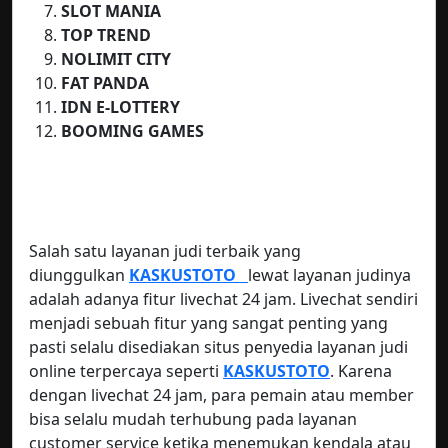
SLOT MANIA
TOP TREND
NOLIMIT CITY
FAT PANDA
IDN E-LOTTERY
BOOMING GAMES
Salah satu layanan judi terbaik yang
diunggulkan
KASKUSTOTO
lewat layanan judinya
adalah adanya fitur livechat 24 jam. Livechat sendiri
menjadi sebuah fitur yang sangat penting yang
pasti selalu disediakan situs penyedia layanan judi
online terpercaya seperti
KASKUSTOTO
. Karena
dengan livechat 24 jam, para pemain atau member
bisa selalu mudah terhubung pada layanan
customer service ketika menemukan kendala atau