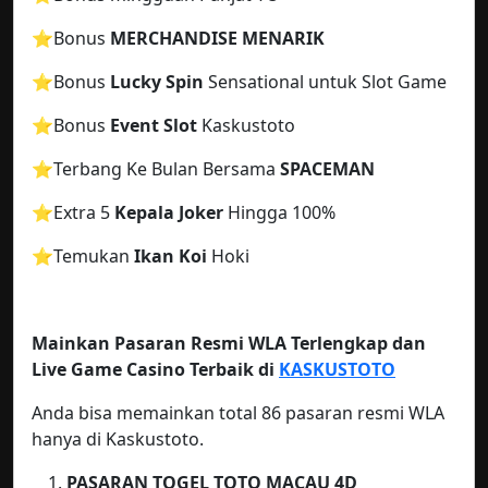
⭐️
Bonus
MERCHANDISE MENARIK
⭐️Bonus
Lucky Spin
Sensational untuk Slot Game
⭐️Bonus
Event Slot
Kaskustoto
⭐️Terbang Ke Bulan Bersama
SPACEMAN
⭐️Extra 5
Kepala Joker
Hingga 100%
⭐️Temukan
Ikan Koi
Hoki
Mainkan Pasaran Resmi WLA Terlengkap dan
Live Game Casino Terbaik di
KASKUSTOTO
Anda bisa memainkan total 86 pasaran resmi WLA
hanya di Kaskustoto.
PASARAN TOGEL TOTO MACAU
4D