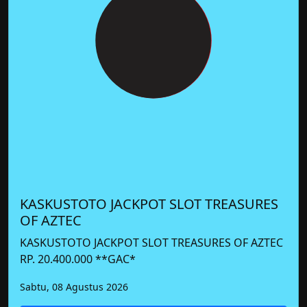
KASKUSTOTO JACKPOT SLOT TREASURES
OF AZTEC
KASKUSTOTO JACKPOT SLOT TREASURES OF AZTEC
RP. 20.400.000 **GAC*
Sabtu, 08 Agustus 2026