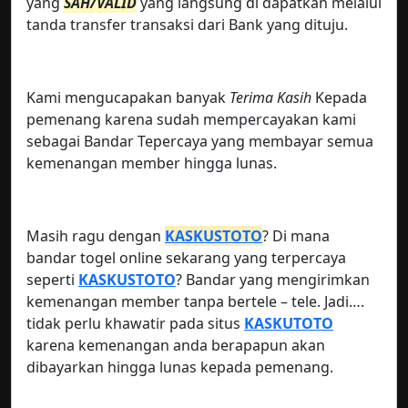
yang
SAH/VALID
yang langsung di dapatkan melalui
tanda transfer transaksi dari Bank yang dituju.
Kami mengucapakan banyak
Terima Kasih
Kepada
pemenang karena sudah mempercayakan kami
sebagai Bandar Tepercaya yang membayar semua
kemenangan member hingga lunas.
Masih ragu dengan
KASKUSTOTO
? Di mana
bandar togel online sekarang yang terpercaya
seperti
KASKUSTOTO
? Bandar yang mengirimkan
kemenangan member tanpa bertele – tele. Jadi….
tidak perlu khawatir pada situs
KASKUTOTO
karena kemenangan anda berapapun akan
dibayarkan hingga lunas kepada pemenang.