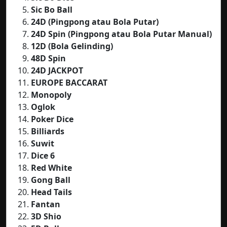
Sic Bo Ball
24D (Pingpong atau Bola Putar)
24D Spin (Pingpong atau Bola Putar Manual)
12D (Bola Gelinding)
48D Spin
24D JACKPOT
EUROPE BACCARAT
Monopoly
Oglok
Poker Dice
Billiards
Suwit
Dice 6
Red White
Gong Ball
Head Tails
Fantan
3D Shio