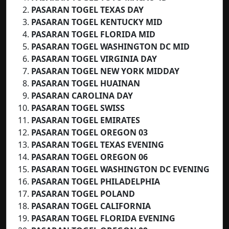
PASARAN TOGEL TEXAS DAY
PASARAN TOGEL KENTUCKY MID
PASARAN TOGEL
FLORIDA MID
PASARAN TOGEL WASHINGTON DC MID
PASARAN TOGEL VIRGINIA DAY
PASARAN TOGEL NEW YORK MIDDAY
PASARAN TOGEL HUAINAN
PASARAN CAROLINA DAY
PASARAN TOGEL SWISS
PASARAN TOGEL EMIRATES
PASARAN TOGEL OREGON 03
PASARAN TOGEL TEXAS EVENING
PASARAN TOGEL OREGON 06
PASARAN TOGEL WASHINGTON DC EVENING
PASARAN TOGEL PHILADELPHIA
PASARAN TOGEL POLAND
PASARAN TOGEL CALIFORNIA
PASARAN TOGEL FLORIDA EVENING