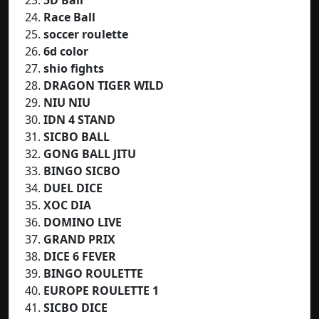
Race Ball
soccer roulette
6d color
shio fights
DRAGON TIGER WILD
NIU NIU
IDN 4 STAND
SICBO BALL
GONG BALL JITU
BINGO SICBO
DUEL DICE
XOC DIA
DOMINO LIVE
GRAND PRIX
DICE 6 FEVER
BINGO ROULETTE
EUROPE ROULETTE 1
SICBO DICE