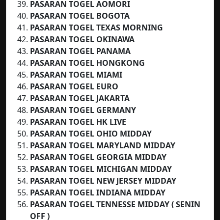
PASARAN TOGEL AOMORI
PASARAN TOGEL BOGOTA
PASARAN TOGEL TEXAS MORNING
PASARAN TOGEL OKINAWA
PASARAN TOGEL PANAMA
PASARAN TOGEL HONGKONG
PASARAN TOGEL MIAMI
PASARAN TOGEL EURO
PASARAN TOGEL
JAKARTA
PASARAN TOGEL GERMANY
PASARAN TOGEL HK LIVE
PASARAN TOGEL OHIO MIDDAY
PASARAN TOGEL MARYLAND MIDDAY
PASARAN TOGEL GEORGIA MIDDAY
PASARAN TOGEL MICHIGAN MIDDAY
PASARAN TOGEL NEW JERSEY MIDDAY
PASARAN TOGEL INDIANA MIDDAY
PASARAN TOGEL TENNESSE MIDDAY ( SENIN
OFF )