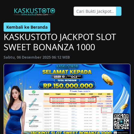
Kembali ke Beranda
KASKUSTOTO JACKPOT SLOT
SWEET BONANZA 1000
Sabtu, 06 Desember 2025 06:12 WIB