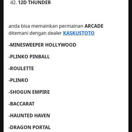
12D THUNDER
anda bisa memainkan permainan
ARCADE
ditemani dengan dealer
KASKUSTOTO
-MINESWEEPER HOLLYWOOD
-PLINKO PINBALL
-ROULETTE
-PLINKO
-SHOGUN EMPIRE
-BACCARAT
-HAUNTED HAVEN
-DRAGON PORTAL