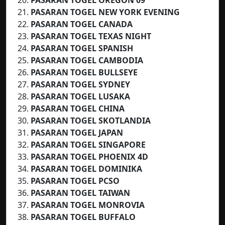
PASARAN TOGEL NEW YORK EVENING
PASARAN TOGEL CANADA
PASARAN TOGEL
TEXAS NIGHT
PASARAN TOGEL
SPANISH
PASARAN TOGEL CAMBODIA
PASARAN TOGEL BULLSEYE
PASARAN TOGEL SYDNEY
PASARAN TOGEL LUSAKA
PASARAN TOGEL CHINA
PASARAN TOGEL SKOTLANDIA
PASARAN TOGEL JAPAN
PASARAN TOGEL SINGAPORE
PASARAN TOGEL PHOENIX 4D
PASARAN TOGEL DOMINIKA
PASARAN TOGEL PCSO
PASARAN TOGEL TAIWAN
PASARAN TOGEL MONROVIA
PASARAN TOGEL BUFFALO