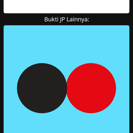
Bukti JP Lainnya: