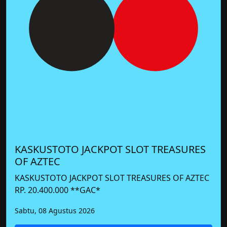
KASKUSTOTO JACKPOT SLOT TREASURES
OF AZTEC
KASKUSTOTO JACKPOT SLOT TREASURES OF AZTEC
RP. 20.400.000 **GAC*
Sabtu, 08 Agustus 2026