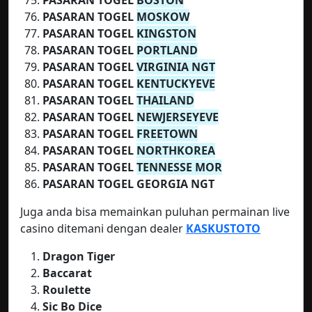
PASARAN TOGEL
MOSKOW
PASARAN TOGEL
KINGSTON
PASARAN TOGEL
PORTLAND
PASARAN TOGEL
VIRGINIA NGT
PASARAN TOGEL
KENTUCKYEVE
PASARAN TOGEL
THAILAND
PASARAN TOGEL
NEWJERSEYEVE
PASARAN TOGEL
FREETOWN
PASARAN TOGEL
NORTHKOREA
PASARAN TOGEL
TENNESSE MOR
PASARAN TOGEL GEORGIA NGT
Juga anda bisa memainkan puluhan permainan live
casino ditemani dengan dealer
KASKUSTOTO
Dragon Tiger
Baccarat
Roulette
Sic Bo Dice