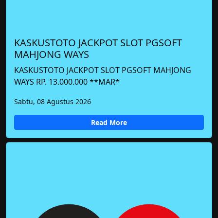
KASKUSTOTO JACKPOT SLOT PGSOFT
MAHJONG WAYS
KASKUSTOTO JACKPOT SLOT PGSOFT MAHJONG
WAYS RP. 13.000.000 **MAR*
Sabtu, 08 Agustus 2026
Read More