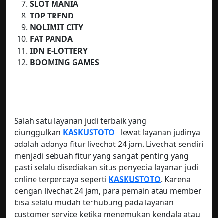
SLOT MANIA
TOP TREND
NOLIMIT CITY
FAT PANDA
IDN E-LOTTERY
BOOMING GAMES
Salah satu layanan judi terbaik yang
diunggulkan
KASKUSTOTO
lewat layanan judinya
adalah adanya fitur livechat 24 jam. Livechat sendiri
menjadi sebuah fitur yang sangat penting yang
pasti selalu disediakan situs penyedia layanan judi
online terpercaya seperti
KASKUSTOTO
. Karena
dengan livechat 24 jam, para pemain atau member
bisa selalu mudah terhubung pada layanan
customer service ketika menemukan kendala atau