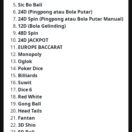
Sic Bo Ball
24D (Pingpong atau Bola Putar)
24D Spin (Pingpong atau Bola Putar Manual)
12D (Bola Gelinding)
48D Spin
24D JACKPOT
EUROPE BACCARAT
Monopoly
Oglok
Poker Dice
Billiards
Suwit
Dice 6
Red White
Gong Ball
Head Tails
Fantan
3D Shio
5D Ball