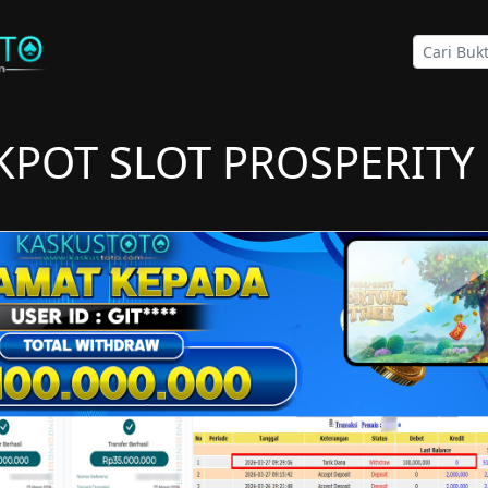
KPOT SLOT PROSPERITY