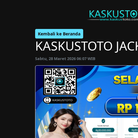
Kembali ke Beranda
KASKUSTOTO JAC
Sabtu, 28 Maret 2026 06:07 WIB