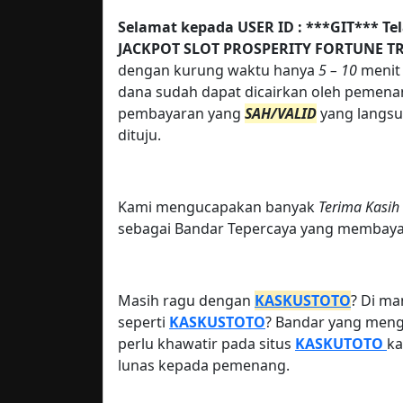
Selamat kepada USER ID : ***GIT*** 
JACKPOT SLOT PROSPERITY FORTUNE TRE
dengan kurung waktu hanya
5 – 10
menit
dana sudah dapat dicairkan oleh pemena
pembayaran yang
SAH/VALID
yang langsun
dituju.
Kami mengucapakan banyak
Terima Kasih
sebagai Bandar Tepercaya yang membay
Masih ragu dengan
KASKUSTOTO
? Di ma
seperti
KASKUSTOTO
? Bandar yang meng
perlu khawatir pada situs
KASKUTOTO
ka
lunas kepada pemenang.