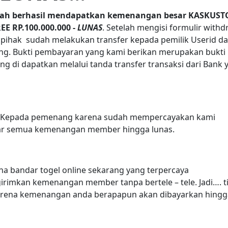
Telah berhasil mendapatkan kemenangan besar KASKUS
E RP.100.000.000 -
LUNAS
. Setelah mengisi formulir with
 pihak
sudah melakukan transfer kepada pemilik Userid d
ng. Bukti pembayaran yang kami berikan merupakan bukti
g di dapatkan melalui tanda transfer transaksi dari Bank 
Kepada pemenang karena sudah mempercayakan kami
ar semua kemenangan member hingga lunas.
na bandar togel online sekarang yang terpercaya
irimkan kemenangan member tanpa bertele – tele. Jadi…. t
rena kemenangan anda berapapun akan dibayarkan hingg