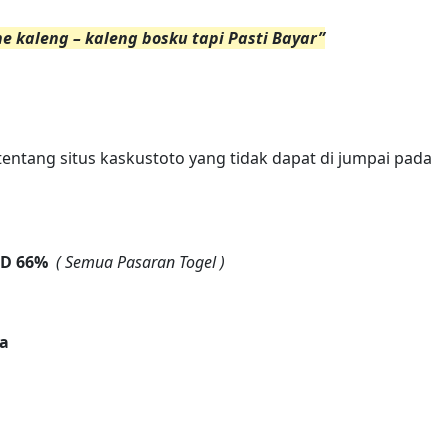
e kaleng – kaleng bosku tapi Pasti Bayar”
tentang situs kaskustoto yang tidak dapat di jumpai pada
 4D 66%
( Semua Pasaran Togel )
sa