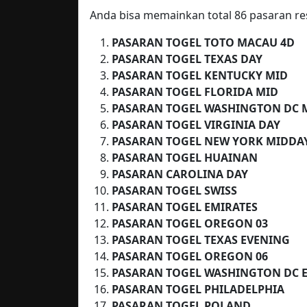
Anda bisa memainkan total 86 pasaran re
PASARAN TOGEL TOTO MACAU
4D
PASARAN TOGEL TEXAS DAY
PASARAN TOGEL KENTUCKY MID
PASARAN TOGEL
FLORIDA MID
PASARAN TOGEL WASHINGTON DC 
PASARAN TOGEL VIRGINIA DAY
PASARAN TOGEL NEW YORK MIDDA
PASARAN TOGEL HUAINAN
PASARAN CAROLINA DAY
PASARAN TOGEL SWISS
PASARAN TOGEL EMIRATES
PASARAN TOGEL OREGON 03
PASARAN TOGEL TEXAS EVENING
PASARAN TOGEL OREGON 06
PASARAN TOGEL WASHINGTON DC 
PASARAN TOGEL PHILADELPHIA
PASARAN TOGEL POLAND