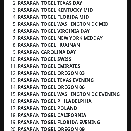
PASARAN TOGEL TEXAS DAY
PASARAN TOGEL KENTUCKY MID
PASARAN TOGEL
FLORIDA MID
PASARAN TOGEL WASHINGTON DC MID
PASARAN TOGEL VIRGINIA DAY
PASARAN TOGEL NEW YORK MIDDAY
PASARAN TOGEL HUAINAN
PASARAN CAROLINA DAY
PASARAN TOGEL SWISS
PASARAN TOGEL EMIRATES
PASARAN TOGEL OREGON 03
PASARAN TOGEL TEXAS EVENING
PASARAN TOGEL OREGON 06
PASARAN TOGEL WASHINGTON DC EVENING
PASARAN TOGEL PHILADELPHIA
PASARAN TOGEL POLAND
PASARAN TOGEL CALIFORNIA
PASARAN TOGEL FLORIDA EVENING
PASARAN TOGEL OREGON 09