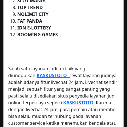
SLOT MANIA
TOP TREND
NOLIMIT CITY
FAT PANDA
IDN E-LOTTERY
BOOMING GAMES
Salah satu layanan judi terbaik yang
diunggulkan
KASKUSTOTO
lewat layanan judinya
adalah adanya fitur livechat 24 jam. Livechat sendiri
menjadi sebuah fitur yang sangat penting yang
pasti selalu disediakan situs penyedia layanan judi
online terpercaya seperti
KASKUSTOTO
. Karena
dengan livechat 24 jam, para pemain atau member
bisa selalu mudah terhubung pada layanan
customer service ketika menemukan kendala atau