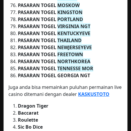
PASARAN TOGEL
MOSKOW
PASARAN TOGEL
KINGSTON
PASARAN TOGEL
PORTLAND
PASARAN TOGEL
VIRGINIA NGT
PASARAN TOGEL
KENTUCKYEVE
PASARAN TOGEL
THAILAND
PASARAN TOGEL
NEWJERSEYEVE
PASARAN TOGEL
FREETOWN
PASARAN TOGEL
NORTHKOREA
PASARAN TOGEL
TENNESSE MOR
PASARAN TOGEL GEORGIA NGT
Juga anda bisa memainkan puluhan permainan live
casino ditemani dengan dealer
KASKUSTOTO
Dragon Tiger
Baccarat
Roulette
Sic Bo Dice