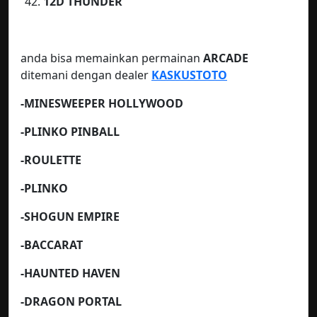
12D THUNDER
anda bisa memainkan permainan
ARCADE
ditemani dengan dealer
KASKUSTOTO
-MINESWEEPER HOLLYWOOD
-PLINKO PINBALL
-ROULETTE
-PLINKO
-SHOGUN EMPIRE
-BACCARAT
-HAUNTED HAVEN
-DRAGON PORTAL