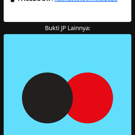
Bukti JP Lainnya: