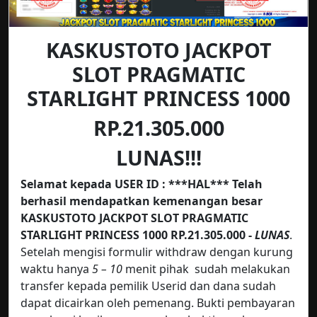
KASKUSTOTO JACKPOT
SLOT PRAGMATIC
STARLIGHT PRINCESS 1000
RP.21.305.000
LUNAS!!!
Selamat kepada USER ID : ***HAL*** Telah
berhasil mendapatkan kemenangan besar
KASKUSTOTO JACKPOT SLOT PRAGMATIC
STARLIGHT PRINCESS 1000 RP.21.305.000 -
LUNAS
.
Setelah mengisi formulir withdraw dengan kurung
waktu hanya
5 – 10
menit pihak
sudah melakukan
transfer kepada pemilik Userid dan dana sudah
dapat dicairkan oleh pemenang. Bukti pembayaran