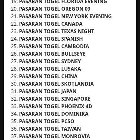
PASARAN TOGEL FLORIDA EVENING
PASARAN TOGEL OREGON 09
PASARAN TOGEL NEW YORK EVENING
PASARAN TOGEL CANADA
PASARAN TOGEL
TEXAS NIGHT
PASARAN TOGEL
SPANISH
PASARAN TOGEL CAMBODIA
PASARAN TOGEL BULLSEYE
PASARAN TOGEL SYDNEY
PASARAN TOGEL LUSAKA
PASARAN TOGEL CHINA
PASARAN TOGEL SKOTLANDIA
PASARAN TOGEL JAPAN
PASARAN TOGEL SINGAPORE
PASARAN TOGEL PHOENIX 4D
PASARAN TOGEL DOMINIKA
PASARAN TOGEL PCSO
PASARAN TOGEL TAIWAN
PASARAN TOGEL MONROVIA