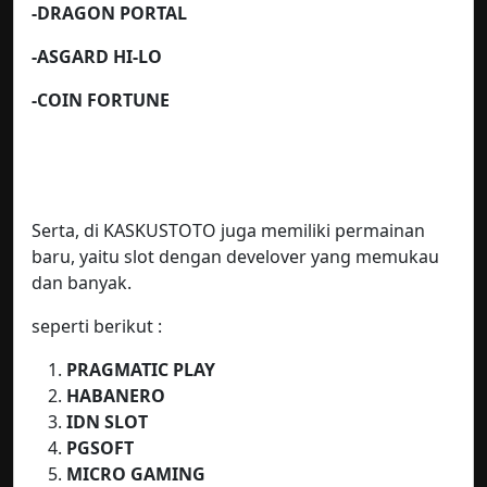
-DRAGON PORTAL
-ASGARD HI-LO
-COIN FORTUNE
Serta, di KASKUSTOTO juga memiliki permainan
baru, yaitu slot dengan develover yang memukau
dan banyak.
seperti berikut :
PRAGMATIC PLAY
HABANERO
IDN SLOT
PGSOFT
MICRO GAMING