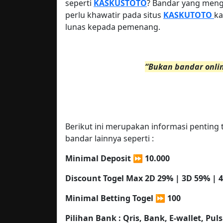
seperti
KASKUSTOTO
? Bandar yang meng
perlu khawatir pada situs
KASKUTOTO
ka
lunas kepada pemenang.
“Bukan bandar onlin
Berikut ini merupakan informasi penting 
bandar lainnya seperti :
Minimal Deposit ⏩ 10.000
Discount Togel Max 2D 29% | 3D 59% |
Minimal Betting Togel
⏩ 100
Pilihan Bank : Qris,
Bank, E-wallet, Pul