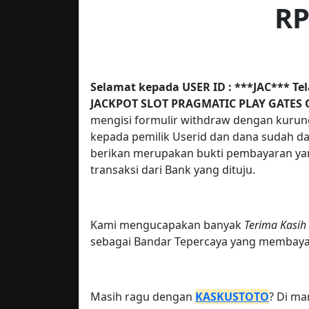
RP
Selamat kepada USER ID : ***JAC*** 
JACKPOT SLOT PRAGMATIC PLAY GATES O
mengisi formulir withdraw dengan kuru
kepada pemilik Userid dan dana sudah d
berikan merupakan bukti pembayaran y
transaksi dari Bank yang dituju.
Kami mengucapakan banyak
Terima Kasih
sebagai Bandar Tepercaya yang membay
Masih ragu dengan
KASKUSTOTO
? Di ma