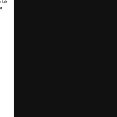
idak
a