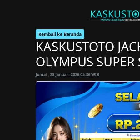
Kembali ke Beranda
KASKUSTOTO JAC
OLYMPUS SUPER 
Jumat, 23 Januari 2026 05:36 WIB