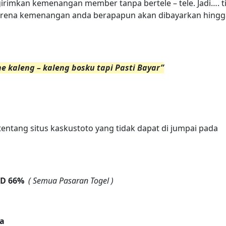
irimkan kemenangan member tanpa bertele – tele. Jadi…. t
rena kemenangan anda berapapun akan dibayarkan hingg
e kaleng – kaleng bosku tapi Pasti Bayar”
tentang situs kaskustoto yang tidak dapat di jumpai pada
 4D 66%
( Semua Pasaran Togel )
sa