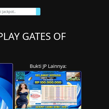
PLAY GATES OF
Bukti JP Lainnya: