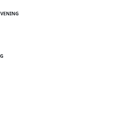
EVENING
NG