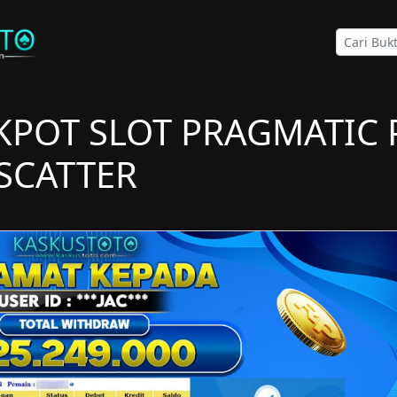
KPOT SLOT PRAGMATIC 
SCATTER