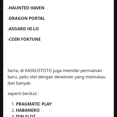
-HAUNTED HAVEN
-DRAGON PORTAL
-ASGARD HI-LO
-COIN FORTUNE
Serta, di KASKUSTOTO juga memiliki permainan
baru, yaitu slot dengan develover yang memukau
dan banyak.
seperti berikut :
PRAGMATIC PLAY
HABANERO
IDN SLOT