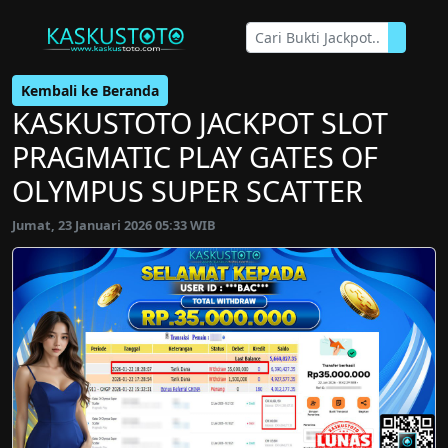
Kembali ke Beranda
KASKUSTOTO JACKPOT SLOT
PRAGMATIC PLAY GATES OF
OLYMPUS SUPER SCATTER
Jumat, 23 Januari 2026 05:33 WIB