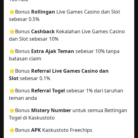
⭐️Bonus
Rollingan
Live Games Casino dan Slot
sebesar 0.5%
⭐️Bonus
Cashback
Kekalahan Live Games Casino
dan Slot sebesar 10%
⭐️Bonus
Extra Ajak Teman
sebesar 10% tanpa
batasan claim
⭐️Bonus
Referral Live Games Casino dan
Slot
sebesar 0.1%
⭐️Bonus
Referral Togel
sebesar 1% dari taruhan
teman anda
⭐️Bonus
Mistery Number
untuk semua Bettingan
Togel di Kaskustoto
⭐️Bonus
APK
Kaskustoto Freechips