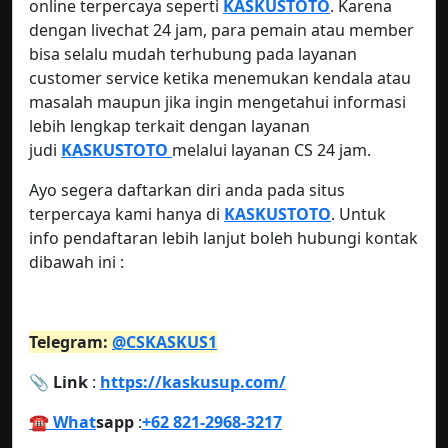
online terpercaya seperti
KASKUSTOTO
. Karena
dengan livechat 24 jam, para pemain atau member
bisa selalu mudah terhubung pada layanan
customer service ketika menemukan kendala atau
masalah maupun jika ingin mengetahui informasi
lebih lengkap terkait dengan layanan
judi
KASKUSTOTO
melalui layanan CS 24 jam.
Ayo segera daftarkan diri anda pada situs
terpercaya kami hanya di
KASKUSTOTO
. Untuk
info pendaftaran lebih lanjut boleh hubungi kontak
dibawah ini :
Telegram:
@CSKASKUS1
📎 Link
:
https://kaskusup.com/
☎️ What
sapp
:
+62 821-2968-3217