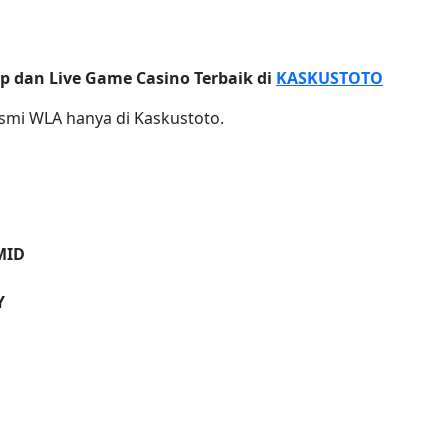
 dan Live Game Casino Terbaik di
KASKUSTOTO
smi WLA hanya di Kaskustoto.
MID
Y