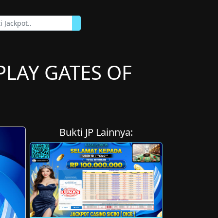
PLAY GATES OF
Bukti JP Lainnya: