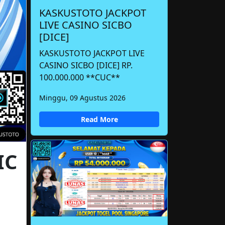
KASKUSTOTO JACKPOT
LIVE CASINO SICBO
[DICE]
KASKUSTOTO JACKPOT LIVE
CASINO SICBO [DICE] RP.
100.000.000 **CUC**
Minggu, 09 Agustus 2026
Read More
IC