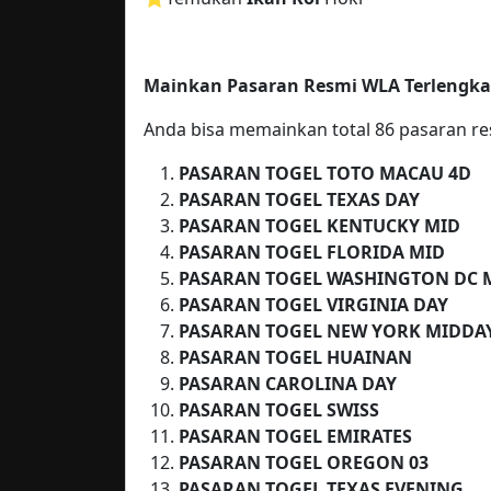
Mainkan Pasaran Resmi WLA Terlengkap
Anda bisa memainkan total 86 pasaran re
PASARAN TOGEL TOTO MACAU
4D
PASARAN TOGEL TEXAS DAY
PASARAN TOGEL KENTUCKY MID
PASARAN TOGEL
FLORIDA MID
PASARAN TOGEL WASHINGTON DC 
PASARAN TOGEL VIRGINIA DAY
PASARAN TOGEL NEW YORK MIDDA
PASARAN TOGEL HUAINAN
PASARAN CAROLINA DAY
PASARAN TOGEL SWISS
PASARAN TOGEL EMIRATES
PASARAN TOGEL OREGON 03
PASARAN TOGEL TEXAS EVENING