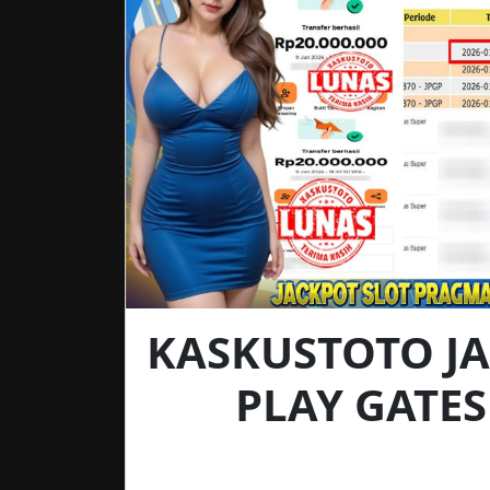
KASKUSTOTO JA
PLAY GATE