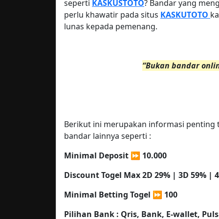
seperti
KASKUSTOTO
? Bandar yang meng
perlu khawatir pada situs
KASKUTOTO
ka
lunas kepada pemenang.
“Bukan bandar onlin
Berikut ini merupakan informasi penting 
bandar lainnya seperti :
Minimal Deposit ⏩ 10.000
Discount Togel Max 2D 29% | 3D 59% |
Minimal Betting Togel
⏩ 100
Pilihan Bank : Qris,
Bank, E-wallet, Pul