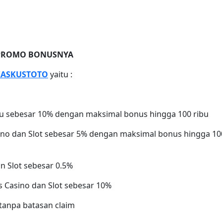
 PROMO BONUSNYA
KASKUSTOTO
yaitu :
 sebesar 10% dengan maksimal bonus hingga 100 ribu
no dan Slot sebesar 5% dengan maksimal bonus hingga 10
n Slot sebesar 0.5%
 Casino dan Slot sebesar 10%
tanpa batasan claim