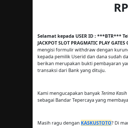
RP
Selamat kepada USER ID : ***BTR*** 
JACKPOT SLOT PRAGMATIC PLAY GATES O
mengisi formulir withdraw dengan kuru
kepada pemilik Userid dan dana sudah d
berikan merupakan bukti pembayaran y
transaksi dari Bank yang dituju.
Kami mengucapakan banyak
Terima Kasih
sebagai Bandar Tepercaya yang membay
Masih ragu dengan
KASKUSTOTO
? Di ma