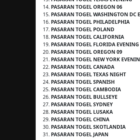
PASARAN TOGEL OREGON 06
PASARAN TOGEL WASHINGTON DC 
PASARAN TOGEL PHILADELPHIA
PASARAN TOGEL POLAND
PASARAN TOGEL CALIFORNIA
PASARAN TOGEL FLORIDA EVENING
PASARAN TOGEL OREGON 09
PASARAN TOGEL NEW YORK EVENI
PASARAN TOGEL CANADA
PASARAN TOGEL
TEXAS NIGHT
PASARAN TOGEL
SPANISH
PASARAN TOGEL CAMBODIA
PASARAN TOGEL BULLSEYE
PASARAN TOGEL SYDNEY
PASARAN TOGEL LUSAKA
PASARAN TOGEL CHINA
PASARAN TOGEL SKOTLANDIA
PASARAN TOGEL JAPAN