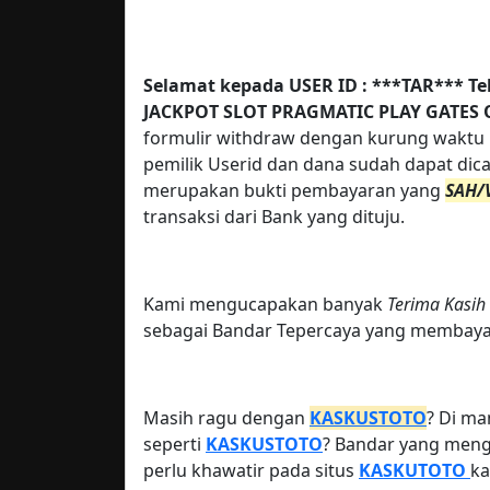
Selamat kepada USER ID : ***TAR*** 
JACKPOT SLOT PRAGMATIC PLAY GATES O
formulir withdraw dengan kurung waktu
pemilik Userid dan dana sudah dapat dic
merupakan bukti pembayaran yang
SAH/
transaksi dari Bank yang dituju.
Kami mengucapakan banyak
Terima Kasih
sebagai Bandar Tepercaya yang membay
Masih ragu dengan
KASKUSTOTO
? Di ma
seperti
KASKUSTOTO
? Bandar yang meng
perlu khawatir pada situs
KASKUTOTO
ka