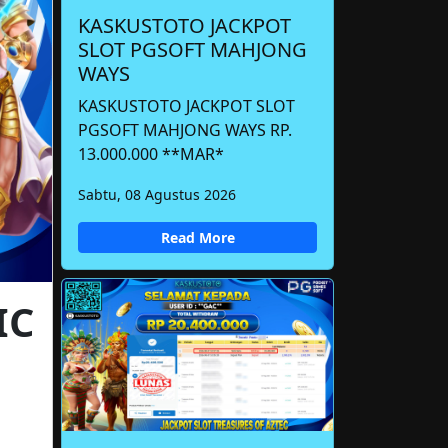
KASKUSTOTO JACKPOT
SLOT PGSOFT MAHJONG
WAYS
KASKUSTOTO JACKPOT SLOT
PGSOFT MAHJONG WAYS RP.
13.000.000 **MAR*
Sabtu, 08 Agustus 2026
Read More
IC