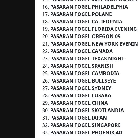
PASARAN TOGEL PHILADELPHIA
PASARAN TOGEL POLAND
PASARAN TOGEL CALIFORNIA
PASARAN TOGEL FLORIDA EVENING
PASARAN TOGEL OREGON 09
PASARAN TOGEL NEW YORK EVENI
PASARAN TOGEL CANADA
PASARAN TOGEL
TEXAS NIGHT
PASARAN TOGEL
SPANISH
PASARAN TOGEL CAMBODIA
PASARAN TOGEL BULLSEYE
PASARAN TOGEL SYDNEY
PASARAN TOGEL LUSAKA
PASARAN TOGEL CHINA
PASARAN TOGEL SKOTLANDIA
PASARAN TOGEL JAPAN
PASARAN TOGEL SINGAPORE
PASARAN TOGEL PHOENIX 4D