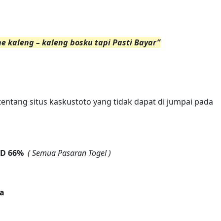
e kaleng – kaleng bosku tapi Pasti Bayar”
tentang situs kaskustoto yang tidak dapat di jumpai pada
 4D 66%
( Semua Pasaran Togel )
sa