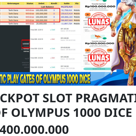
CKPOT SLOT PRAGMAT
OF OLYMPUS 1000 DICE
.400.000.000