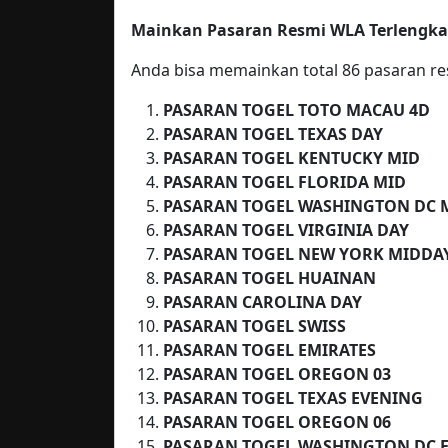
Mainkan Pasaran Resmi WLA Terlengkap
Anda bisa memainkan total 86 pasaran re
PASARAN TOGEL TOTO MACAU
4D
PASARAN TOGEL TEXAS DAY
PASARAN TOGEL KENTUCKY MID
PASARAN TOGEL
FLORIDA MID
PASARAN TOGEL WASHINGTON DC 
PASARAN TOGEL VIRGINIA DAY
PASARAN TOGEL NEW YORK MIDDA
PASARAN TOGEL HUAINAN
PASARAN CAROLINA DAY
PASARAN TOGEL SWISS
PASARAN TOGEL EMIRATES
PASARAN TOGEL OREGON 03
PASARAN TOGEL TEXAS EVENING
PASARAN TOGEL OREGON 06
PASARAN TOGEL WASHINGTON DC 