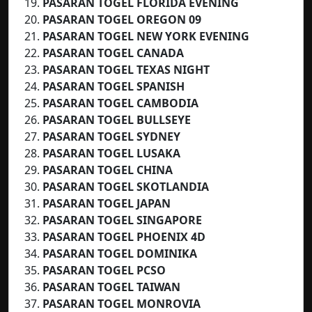
PASARAN TOGEL FLORIDA EVENING
PASARAN TOGEL OREGON 09
PASARAN TOGEL NEW YORK EVENING
PASARAN TOGEL CANADA
PASARAN TOGEL
TEXAS NIGHT
PASARAN TOGEL
SPANISH
PASARAN TOGEL CAMBODIA
PASARAN TOGEL BULLSEYE
PASARAN TOGEL SYDNEY
PASARAN TOGEL LUSAKA
PASARAN TOGEL CHINA
PASARAN TOGEL SKOTLANDIA
PASARAN TOGEL JAPAN
PASARAN TOGEL SINGAPORE
PASARAN TOGEL PHOENIX 4D
PASARAN TOGEL DOMINIKA
PASARAN TOGEL PCSO
PASARAN TOGEL TAIWAN
PASARAN TOGEL MONROVIA