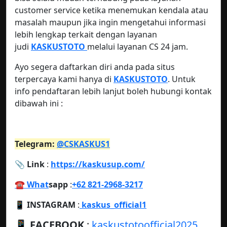
customer service ketika menemukan kendala atau
masalah maupun jika ingin mengetahui informasi
lebih lengkap terkait dengan layanan
judi
KASKUSTOTO
melalui layanan CS 24 jam.
Ayo segera daftarkan diri anda pada situs
terpercaya kami hanya di
KASKUSTOTO
. Untuk
info pendaftaran lebih lanjut boleh hubungi kontak
dibawah ini :
Telegram:
@CSKASKUS1
📎 Link
:
https://kaskusup.com/
☎️ What
sapp
:
+62 821-2968-3217
📱 INSTAGRAM
:
kaskus_official1
📱
FACEBOOK
:
kaskustotoofficial2025