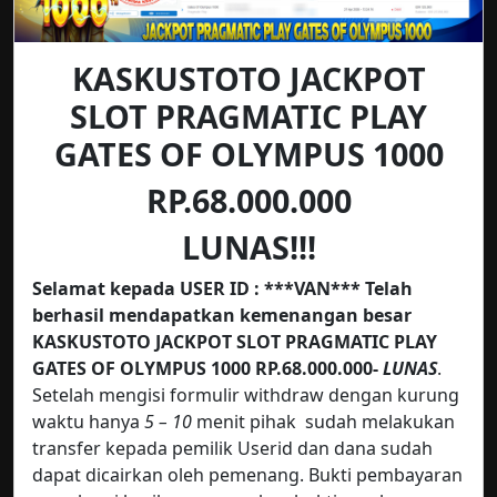
KASKUSTOTO JACKPOT
SLOT PRAGMATIC PLAY
GATES OF OLYMPUS 1000
RP.68.000.000
LUNAS!!!
Selamat kepada USER ID : ***VAN*** Telah
berhasil mendapatkan kemenangan besar
KASKUSTOTO JACKPOT SLOT PRAGMATIC PLAY
GATES OF OLYMPUS 1000 RP.68.000.000-
LUNAS
.
Setelah mengisi formulir withdraw dengan kurung
waktu hanya
5 – 10
menit pihak
sudah melakukan
transfer kepada pemilik Userid dan dana sudah
dapat dicairkan oleh pemenang. Bukti pembayaran