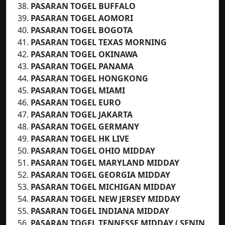
PASARAN TOGEL BUFFALO
PASARAN TOGEL AOMORI
PASARAN TOGEL BOGOTA
PASARAN TOGEL TEXAS MORNING
PASARAN TOGEL OKINAWA
PASARAN TOGEL PANAMA
PASARAN TOGEL HONGKONG
PASARAN TOGEL MIAMI
PASARAN TOGEL EURO
PASARAN TOGEL
JAKARTA
PASARAN TOGEL GERMANY
PASARAN TOGEL HK LIVE
PASARAN TOGEL OHIO MIDDAY
PASARAN TOGEL MARYLAND MIDDAY
PASARAN TOGEL GEORGIA MIDDAY
PASARAN TOGEL MICHIGAN MIDDAY
PASARAN TOGEL NEW JERSEY MIDDAY
PASARAN TOGEL INDIANA MIDDAY
PASARAN TOGEL TENNESSE MIDDAY ( SENIN