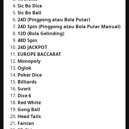
Sic Bo Dice
Sic Bo Ball
24D (Pingpong atau Bola Putar)
24D Spin (Pingpong atau Bola Putar Manual)
12D (Bola Gelinding)
48D Spin
24D JACKPOT
EUROPE BACCARAT
Monopoly
Oglok
Poker Dice
Billiards
Suwit
Dice 6
Red White
Gong Ball
Head Tails
Fantan