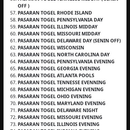
OFF )
PASARAN TOGEL RHODE ISLAND
PASARAN TOGEL PENNSYLVANIA DAY
PASARAN TOGEL ILLINOIS MIDDAY
PASARAN TOGEL MISSOURI MIDDAY
PASARAN TOGEL DELAWARE DAY (SENIN OFF)
PASARAN TOGEL WISCONSIN
PASARAN TOGEL NORTH CAROLINA DAY
PASARAN TOGEL PENNSYLVANIA EVENING
PASARAN TOGEL GEORGIA EVENING
PASARAN TOGEL ATLANTA POOLS
PASARAN TOGEL TENNESSE EVENNING
PASARAN TOGEL MICHIGAN EVENING
PASARAN TOGEL OHIO EVENING
PASARAN TOGEL MARYLAND EVENING
PASARAN TOGEL DELAWARE NIGHT
PASARAN TOGEL MISSOURI EVENING
PASARAN TOGEL ILLINOIS EVENING