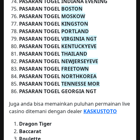
PASARAN TOGEL INDIANA EVENING
PASARAN TOGEL
BOSTON
PASARAN TOGEL
MOSKOW
PASARAN TOGEL
KINGSTON
PASARAN TOGEL
PORTLAND
PASARAN TOGEL
VIRGINIA NGT
PASARAN TOGEL
KENTUCKYEVE
PASARAN TOGEL
THAILAND
PASARAN TOGEL
NEWJERSEYEVE
PASARAN TOGEL
FREETOWN
PASARAN TOGEL
NORTHKOREA
PASARAN TOGEL
TENNESSE MOR
PASARAN TOGEL GEORGIA NGT
Juga anda bisa memainkan puluhan permainan live
casino ditemani dengan dealer
KASKUSTOTO
Dragon Tiger
Baccarat
Roulette