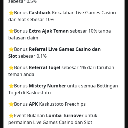
sebesar 0.5%
⭐️Bonus
Cashback
Kekalahan Live Games Casino
dan Slot sebesar 10%
⭐️Bonus
Extra Ajak Teman
sebesar 10% tanpa
batasan claim
⭐️Bonus
Referral Live Games Casino dan
Slot
sebesar 0.1%
⭐️Bonus
Referral Togel
sebesar 1% dari taruhan
teman anda
⭐️Bonus
Mistery Number
untuk semua Bettingan
Togel di Kaskustoto
⭐️Bonus
APK
Kaskustoto Freechips
⭐️Event Bulanan
Lomba Turnover
untuk
permainan Live Games Casino dan Slot