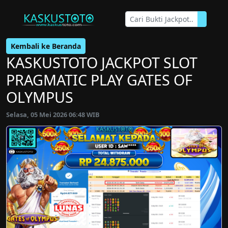
Kembali ke Beranda
KASKUSTOTO JACKPOT SLOT
PRAGMATIC PLAY GATES OF
OLYMPUS
Selasa, 05 Mei 2026 06:48 WIB