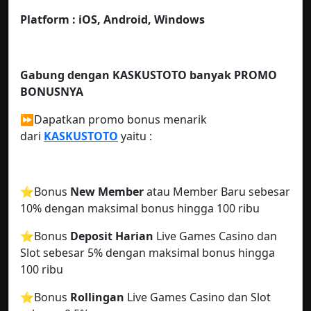
Platform :
iOS, Android, Windows
Gabung dengan KASKUSTOTO
banyak PROMO
BONUSNYA
⏩Dapatkan promo bonus menarik
dari
KASKUSTOTO
yaitu :
⭐️Bonus
New Member
atau Member Baru sebesar
10% dengan maksimal bonus hingga 100 ribu
⭐️Bonus
Deposit Harian
Live Games Casino dan
Slot sebesar 5% dengan maksimal bonus hingga
100 ribu
⭐️Bonus
Rollingan
Live Games Casino dan Slot