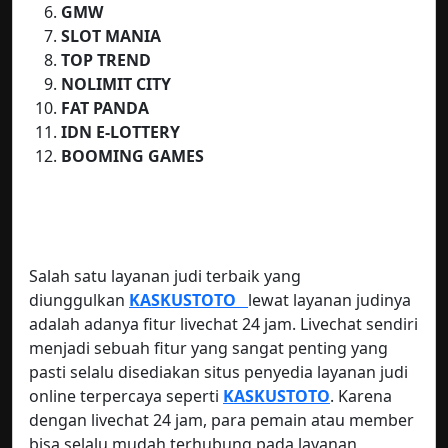
GMW
SLOT MANIA
TOP TREND
NOLIMIT CITY
FAT PANDA
IDN E-LOTTERY
BOOMING GAMES
Salah satu layanan judi terbaik yang
diunggulkan
KASKUSTOTO
lewat layanan judinya
adalah adanya fitur livechat 24 jam. Livechat sendiri
menjadi sebuah fitur yang sangat penting yang
pasti selalu disediakan situs penyedia layanan judi
online terpercaya seperti
KASKUSTOTO
. Karena
dengan livechat 24 jam, para pemain atau member
bisa selalu mudah terhubung pada layanan