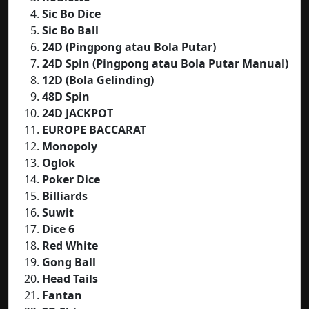
Sic Bo Dice
Sic Bo Ball
24D (Pingpong atau Bola Putar)
24D Spin (Pingpong atau Bola Putar Manual)
12D (Bola Gelinding)
48D Spin
24D JACKPOT
EUROPE BACCARAT
Monopoly
Oglok
Poker Dice
Billiards
Suwit
Dice 6
Red White
Gong Ball
Head Tails
Fantan