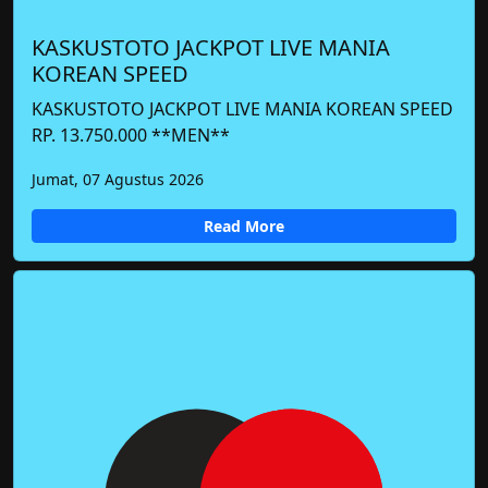
KASKUSTOTO JACKPOT LIVE MANIA
KOREAN SPEED
KASKUSTOTO JACKPOT LIVE MANIA KOREAN SPEED
RP. 13.750.000 **MEN**
Jumat, 07 Agustus 2026
Read More