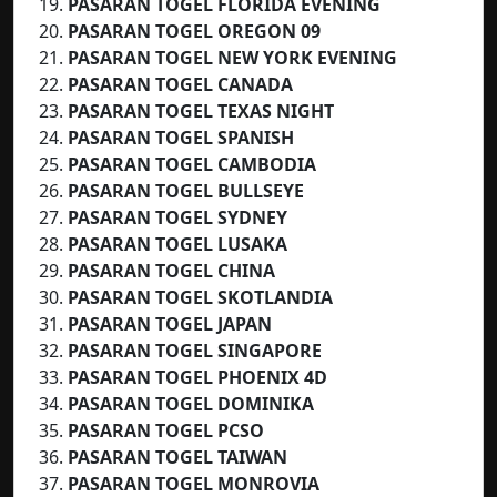
PASARAN TOGEL FLORIDA EVENING
PASARAN TOGEL OREGON 09
PASARAN TOGEL NEW YORK EVENING
PASARAN TOGEL CANADA
PASARAN TOGEL
TEXAS NIGHT
PASARAN TOGEL
SPANISH
PASARAN TOGEL CAMBODIA
PASARAN TOGEL BULLSEYE
PASARAN TOGEL SYDNEY
PASARAN TOGEL LUSAKA
PASARAN TOGEL CHINA
PASARAN TOGEL SKOTLANDIA
PASARAN TOGEL JAPAN
PASARAN TOGEL SINGAPORE
PASARAN TOGEL PHOENIX 4D
PASARAN TOGEL DOMINIKA
PASARAN TOGEL PCSO
PASARAN TOGEL TAIWAN
PASARAN TOGEL MONROVIA