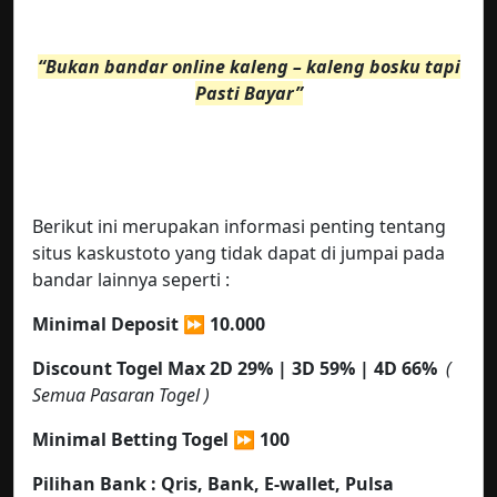
“Bukan bandar online kaleng – kaleng bosku tapi
Pasti Bayar”
Berikut ini merupakan informasi penting tentang
situs kaskustoto yang tidak dapat di jumpai pada
bandar lainnya seperti :
Minimal Deposit ⏩ 10.000
Discount Togel Max 2D 29% | 3D 59% | 4D 66%
(
Semua Pasaran Togel )
Minimal Betting Togel
⏩ 100
Pilihan Bank : Qris,
Bank, E-wallet, Pulsa