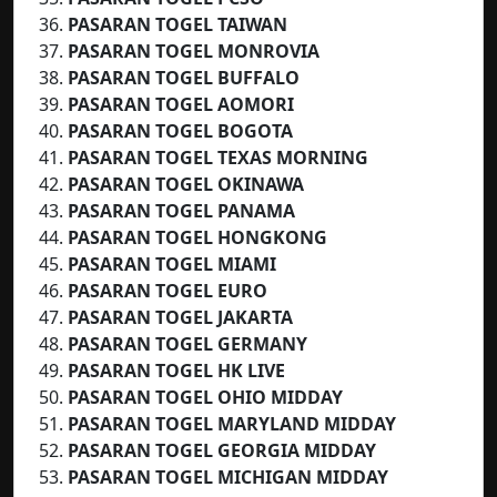
PASARAN TOGEL TAIWAN
PASARAN TOGEL MONROVIA
PASARAN TOGEL BUFFALO
PASARAN TOGEL AOMORI
PASARAN TOGEL BOGOTA
PASARAN TOGEL TEXAS MORNING
PASARAN TOGEL OKINAWA
PASARAN TOGEL PANAMA
PASARAN TOGEL HONGKONG
PASARAN TOGEL MIAMI
PASARAN TOGEL EURO
PASARAN TOGEL
JAKARTA
PASARAN TOGEL GERMANY
PASARAN TOGEL HK LIVE
PASARAN TOGEL OHIO MIDDAY
PASARAN TOGEL MARYLAND MIDDAY
PASARAN TOGEL GEORGIA MIDDAY
PASARAN TOGEL MICHIGAN MIDDAY