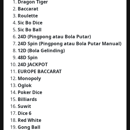
Dragon Tiger
Baccarat
Roulette
Sic Bo Dice
Sic Bo Ball
24D (Pingpong atau Bola Putar)
24D Spin (Pingpong atau Bola Putar Manual)
12D (Bola Gelinding)
48D Spin
24D JACKPOT
EUROPE BACCARAT
Monopoly
Oglok
Poker Dice
Billiards
Suwit
Dice 6
Red White
Gong Ball