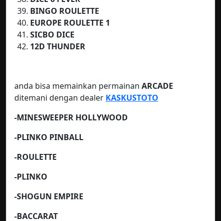
BINGO ROULETTE
EUROPE ROULETTE 1
SICBO DICE
12D THUNDER
anda bisa memainkan permainan
ARCADE
ditemani dengan dealer
KASKUSTOTO
-MINESWEEPER HOLLYWOOD
-PLINKO PINBALL
-ROULETTE
-PLINKO
-SHOGUN EMPIRE
-BACCARAT