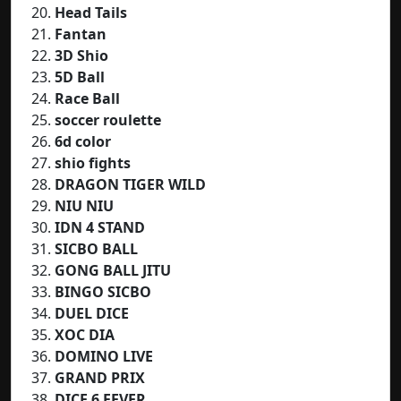
Head Tails
Fantan
3D Shio
5D Ball
Race Ball
soccer roulette
6d color
shio fights
DRAGON TIGER WILD
NIU NIU
IDN 4 STAND
SICBO BALL
GONG BALL JITU
BINGO SICBO
DUEL DICE
XOC DIA
DOMINO LIVE
GRAND PRIX
DICE 6 FEVER