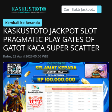
Kembali ke Beranda
KASKUSTOTO JACKPOT SLOT
PRAGMATIC PLAY GATES OF
GATOT KACA SUPER SCATTER
Rabu, 22 April 2026 05:06 WIB