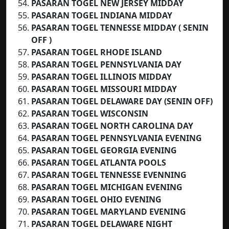
PASARAN TOGEL NEW JERSEY MIDDAY
PASARAN TOGEL INDIANA MIDDAY
PASARAN TOGEL TENNESSE MIDDAY ( SENIN
OFF )
PASARAN TOGEL RHODE ISLAND
PASARAN TOGEL PENNSYLVANIA DAY
PASARAN TOGEL ILLINOIS MIDDAY
PASARAN TOGEL MISSOURI MIDDAY
PASARAN TOGEL DELAWARE DAY (SENIN OFF)
PASARAN TOGEL WISCONSIN
PASARAN TOGEL NORTH CAROLINA DAY
PASARAN TOGEL PENNSYLVANIA EVENING
PASARAN TOGEL GEORGIA EVENING
PASARAN TOGEL ATLANTA POOLS
PASARAN TOGEL TENNESSE EVENNING
PASARAN TOGEL MICHIGAN EVENING
PASARAN TOGEL OHIO EVENING
PASARAN TOGEL MARYLAND EVENING
PASARAN TOGEL DELAWARE NIGHT