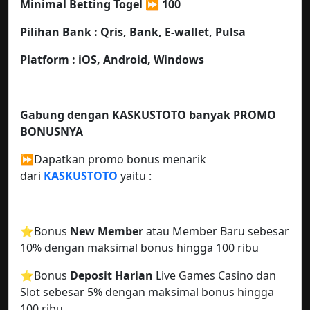
Minimal Betting Togel
⏩ 100
Pilihan Bank : Qris,
Bank, E-wallet, Pulsa
Platform :
iOS, Android, Windows
Gabung dengan KASKUSTOTO
banyak PROMO
BONUSNYA
⏩Dapatkan promo bonus menarik
dari
KASKUSTOTO
yaitu :
⭐️Bonus
New Member
atau Member Baru sebesar
10% dengan maksimal bonus hingga 100 ribu
⭐️Bonus
Deposit Harian
Live Games Casino dan
Slot sebesar 5% dengan maksimal bonus hingga
100 ribu