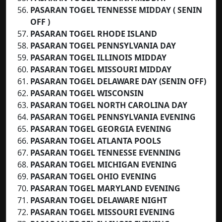
PASARAN TOGEL TENNESSE MIDDAY ( SENIN
OFF )
PASARAN TOGEL RHODE ISLAND
PASARAN TOGEL PENNSYLVANIA DAY
PASARAN TOGEL ILLINOIS MIDDAY
PASARAN TOGEL MISSOURI MIDDAY
PASARAN TOGEL DELAWARE DAY (SENIN OFF)
PASARAN TOGEL WISCONSIN
PASARAN TOGEL NORTH CAROLINA DAY
PASARAN TOGEL PENNSYLVANIA EVENING
PASARAN TOGEL GEORGIA EVENING
PASARAN TOGEL ATLANTA POOLS
PASARAN TOGEL TENNESSE EVENNING
PASARAN TOGEL MICHIGAN EVENING
PASARAN TOGEL OHIO EVENING
PASARAN TOGEL MARYLAND EVENING
PASARAN TOGEL DELAWARE NIGHT
PASARAN TOGEL MISSOURI EVENING