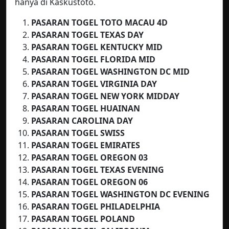
hanya di Kaskustoto.
PASARAN TOGEL TOTO MACAU
4D
PASARAN TOGEL TEXAS DAY
PASARAN TOGEL KENTUCKY MID
PASARAN TOGEL
FLORIDA MID
PASARAN TOGEL WASHINGTON DC MID
PASARAN TOGEL VIRGINIA DAY
PASARAN TOGEL NEW YORK MIDDAY
PASARAN TOGEL HUAINAN
PASARAN CAROLINA DAY
PASARAN TOGEL SWISS
PASARAN TOGEL EMIRATES
PASARAN TOGEL OREGON 03
PASARAN TOGEL TEXAS EVENING
PASARAN TOGEL OREGON 06
PASARAN TOGEL WASHINGTON DC EVENING
PASARAN TOGEL PHILADELPHIA
PASARAN TOGEL POLAND