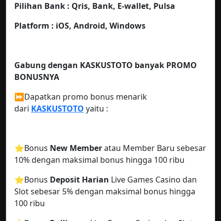
Pilihan Bank : Qris,
Bank, E-wallet, Pulsa
Platform :
iOS, Android, Windows
Gabung dengan KASKUSTOTO
banyak PROMO
BONUSNYA
⏩Dapatkan promo bonus menarik
dari
KASKUSTOTO
yaitu :
⭐️Bonus
New Member
atau Member Baru sebesar
10% dengan maksimal bonus hingga 100 ribu
⭐️Bonus
Deposit Harian
Live Games Casino dan
Slot sebesar 5% dengan maksimal bonus hingga
100 ribu