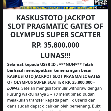
KASKUSTOTO JACKPOT
SLOT PRAGMATIC GATES OF
OLYMPUS SUPER SCATTER
RP. 35.800.000
LUNAS!!!
Selamat kepada USER ID : ***NUN*** Telah
berhasil mendapatkan kemenangan besar
KASKUSTOTO JACKPOT SLOT PRAGMATIC GATES
OF OLYMPUS SUPER SCATTER RP. 35.800.000 -
LUNAS
. Setelah mengisi formulir withdraw dengan
kurung waktu hanya
5 – 10
menit pihak
sudah
melakukan transfer kepada pemilik Userid dan
dana sudah dapat dicairkan oleh pemenang. Bukti