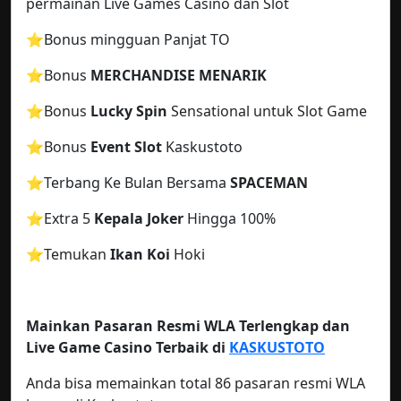
permainan Live Games Casino dan Slot
⭐️Bonus mingguan Panjat TO
⭐️
Bonus
MERCHANDISE MENARIK
⭐️Bonus
Lucky Spin
Sensational untuk Slot Game
⭐️Bonus
Event Slot
Kaskustoto
⭐️Terbang Ke Bulan Bersama
SPACEMAN
⭐️Extra 5
Kepala Joker
Hingga 100%
⭐️Temukan
Ikan Koi
Hoki
Mainkan Pasaran Resmi WLA Terlengkap dan
Live Game Casino Terbaik di
KASKUSTOTO
Anda bisa memainkan total 86 pasaran resmi WLA