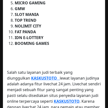
MICRO GAMING
GMW
SLOT MANIA
TOP TREND
NOLIMIT CITY
FAT PANDA
IDN E-LOTTERY
BOOMING GAMES
Salah satu layanan judi terbaik yang
diunggulkan
KASKUSTOTO
lewat layanan judinya
adalah adanya fitur livechat 24 jam. Livechat sendiri
menjadi sebuah fitur yang sangat penting yang
pasti selalu disediakan situs penyedia layanan judi
online terpercaya seperti
KASKUSTOTO
. Karena
dengan livechat 24 jam, para pemain atau member