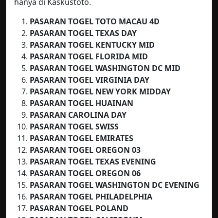
hanya di Kaskustoto.
PASARAN TOGEL TOTO MACAU
4D
PASARAN TOGEL TEXAS DAY
PASARAN TOGEL KENTUCKY MID
PASARAN TOGEL
FLORIDA MID
PASARAN TOGEL WASHINGTON DC MID
PASARAN TOGEL VIRGINIA DAY
PASARAN TOGEL NEW YORK MIDDAY
PASARAN TOGEL HUAINAN
PASARAN CAROLINA DAY
PASARAN TOGEL SWISS
PASARAN TOGEL EMIRATES
PASARAN TOGEL OREGON 03
PASARAN TOGEL TEXAS EVENING
PASARAN TOGEL OREGON 06
PASARAN TOGEL WASHINGTON DC EVENING
PASARAN TOGEL PHILADELPHIA
PASARAN TOGEL POLAND