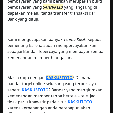
pembayaran yang kami berikan merupakan bukti
pembayaran yang
SAH/VALID
yang langsung di
dapatkan melalui tanda transfer transaksi dari
Bank yang dituju.
Kami mengucapakan banyak
Terima Kasih
Kepada
pemenang karena sudah mempercayakan kami
sebagai Bandar Tepercaya yang membayar semua
kemenangan member hingga lunas.
Masih ragu dengan
KASKUSTOTO
? Di mana
bandar togel online sekarang yang terpercaya
seperti
KASKUSTOTO
? Bandar yang mengirimkan
kemenangan member tanpa bertele – tele. Jadi….
tidak perlu khawatir pada situs
KASKUTOTO
karena kemenangan anda berapapun akan