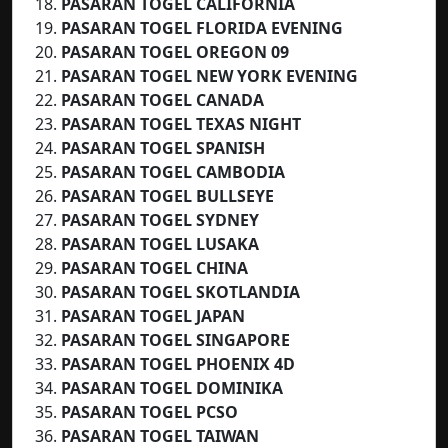
PASARAN TOGEL CALIFORNIA
PASARAN TOGEL FLORIDA EVENING
PASARAN TOGEL OREGON 09
PASARAN TOGEL NEW YORK EVENING
PASARAN TOGEL CANADA
PASARAN TOGEL
TEXAS NIGHT
PASARAN TOGEL
SPANISH
PASARAN TOGEL CAMBODIA
PASARAN TOGEL BULLSEYE
PASARAN TOGEL SYDNEY
PASARAN TOGEL LUSAKA
PASARAN TOGEL CHINA
PASARAN TOGEL SKOTLANDIA
PASARAN TOGEL JAPAN
PASARAN TOGEL SINGAPORE
PASARAN TOGEL PHOENIX 4D
PASARAN TOGEL DOMINIKA
PASARAN TOGEL PCSO
PASARAN TOGEL TAIWAN