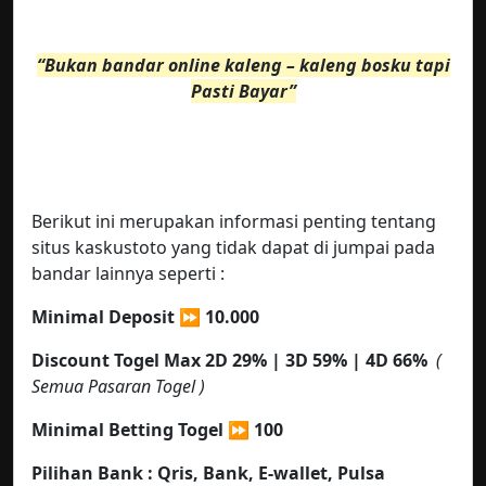
“Bukan bandar online kaleng – kaleng bosku tapi
Pasti Bayar”
Berikut ini merupakan informasi penting tentang
situs kaskustoto yang tidak dapat di jumpai pada
bandar lainnya seperti :
Minimal Deposit ⏩ 10.000
Discount Togel Max 2D 29% | 3D 59% | 4D 66%
(
Semua Pasaran Togel )
Minimal Betting Togel
⏩ 100
Pilihan Bank : Qris,
Bank, E-wallet, Pulsa