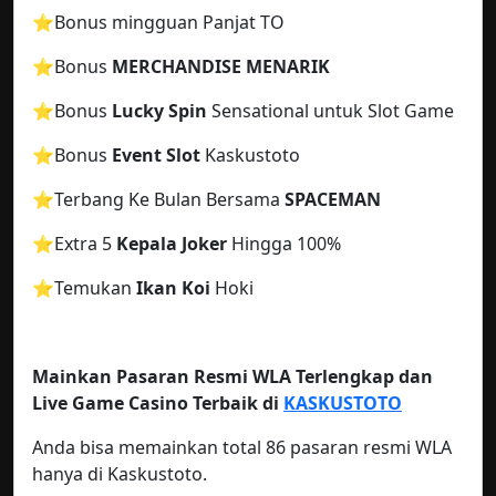
⭐️Bonus mingguan Panjat TO
⭐️
Bonus
MERCHANDISE MENARIK
⭐️Bonus
Lucky Spin
Sensational untuk Slot Game
⭐️Bonus
Event Slot
Kaskustoto
⭐️Terbang Ke Bulan Bersama
SPACEMAN
⭐️Extra 5
Kepala Joker
Hingga 100%
⭐️Temukan
Ikan Koi
Hoki
Mainkan Pasaran Resmi WLA Terlengkap dan
Live Game Casino Terbaik di
KASKUSTOTO
Anda bisa memainkan total 86 pasaran resmi WLA
hanya di Kaskustoto.