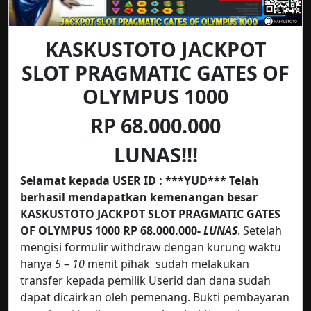
KASKUSTOTO JACKPOT
SLOT PRAGMATIC GATES OF
OLYMPUS 1000
RP 68.000.000
LUNAS!!!
Selamat kepada USER ID : ***YUD*** Telah
berhasil mendapatkan kemenangan besar
KASKUSTOTO JACKPOT SLOT PRAGMATIC GATES
OF OLYMPUS 1000 RP 68.000.000-
LUNAS
. Setelah
mengisi formulir withdraw dengan kurung waktu
hanya
5 – 10
menit pihak
sudah melakukan
transfer kepada pemilik Userid dan dana sudah
dapat dicairkan oleh pemenang. Bukti pembayaran