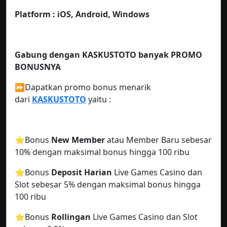
Platform :
iOS, Android, Windows
Gabung dengan KASKUSTOTO
banyak PROMO
BONUSNYA
⏩Dapatkan promo bonus menarik
dari
KASKUSTOTO
yaitu :
⭐️Bonus
New Member
atau Member Baru sebesar
10% dengan maksimal bonus hingga 100 ribu
⭐️Bonus
Deposit Harian
Live Games Casino dan
Slot sebesar 5% dengan maksimal bonus hingga
100 ribu
⭐️Bonus
Rollingan
Live Games Casino dan Slot