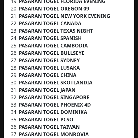
PASARAN TOGEL FLORIDA EVENING
PASARAN TOGEL OREGON 09
PASARAN TOGEL NEW YORK EVENING
PASARAN TOGEL CANADA
PASARAN TOGEL
TEXAS NIGHT
PASARAN TOGEL
SPANISH
PASARAN TOGEL CAMBODIA
PASARAN TOGEL BULLSEYE
PASARAN TOGEL SYDNEY
PASARAN TOGEL LUSAKA
PASARAN TOGEL CHINA
PASARAN TOGEL SKOTLANDIA
PASARAN TOGEL JAPAN
PASARAN TOGEL SINGAPORE
PASARAN TOGEL PHOENIX 4D
PASARAN TOGEL DOMINIKA
PASARAN TOGEL PCSO
PASARAN TOGEL TAIWAN
PASARAN TOGEL MONROVIA