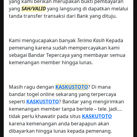
yang kami berikan merupakan bukti pembayaran
yang
SAH/VALID
yang langsung di dapatkan melalui
tanda transfer transaksi dari Bank yang dituju.
Kami mengucapakan banyak
Terima Kasih
Kepada
pemenang karena sudah mempercayakan kami
sebagai Bandar Tepercaya yang membayar semua
kemenangan member hingga lunas.
Masih ragu dengan
KASKUSTOTO
? Di mana
bandar togel online sekarang yang terpercaya
seperti
KASKUSTOTO
? Bandar yang mengirimkan
kemenangan member tanpa bertele – tele. Jadi….
tidak perlu khawatir pada situs
KASKUTOTO
karena kemenangan anda berapapun akan
dibayarkan hingga lunas kepada pemenang.