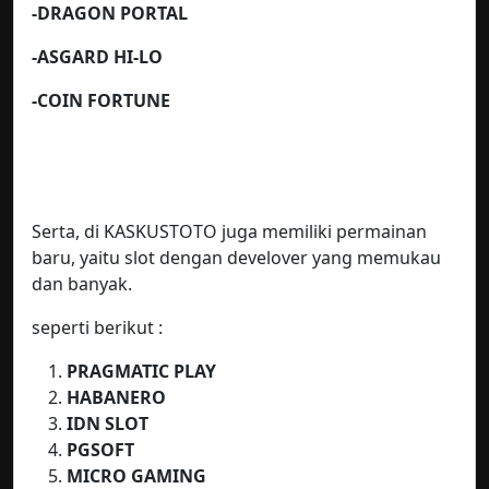
-DRAGON PORTAL
-ASGARD HI-LO
-COIN FORTUNE
Serta, di KASKUSTOTO juga memiliki permainan
baru, yaitu slot dengan develover yang memukau
dan banyak.
seperti berikut :
PRAGMATIC PLAY
HABANERO
IDN SLOT
PGSOFT
MICRO GAMING