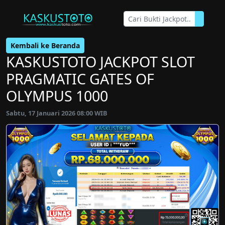
Kembali ke Beranda
KASKUSTOTO JACKPOT SLOT
PRAGMATIC GATES OF
OLYMPUS 1000
Sabtu, 17 Januari 2026 08:00 WIB