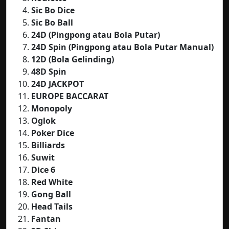
Sic Bo Dice
Sic Bo Ball
24D (Pingpong atau Bola Putar)
24D Spin (Pingpong atau Bola Putar Manual)
12D (Bola Gelinding)
48D Spin
24D JACKPOT
EUROPE BACCARAT
Monopoly
Oglok
Poker Dice
Billiards
Suwit
Dice 6
Red White
Gong Ball
Head Tails
Fantan