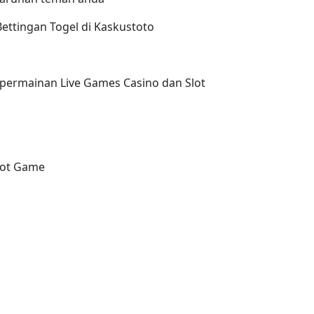
ttingan Togel di Kaskustoto
permainan Live Games Casino dan Slot
lot Game