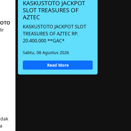
KASKUSTOTO JACKPOT
SLOT TREASURES OF
AZTEC
TOTO
KASKUSTOTO JACKPOT SLOT
ir
TREASURES OF AZTEC RP.
20.400.000 **GAC*
Sabtu, 08 Agustus 2026
Read More
idak
a