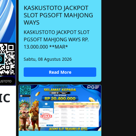
KASKUSTOTO JACKPOT
SLOT PGSOFT MAHJONG
WAYS
KASKUSTOTO JACKPOT SLOT
PGSOFT MAHJONG WAYS RP.
13.000.000 **MAR*
Sabtu, 08 Agustus 2026
Read More
IC