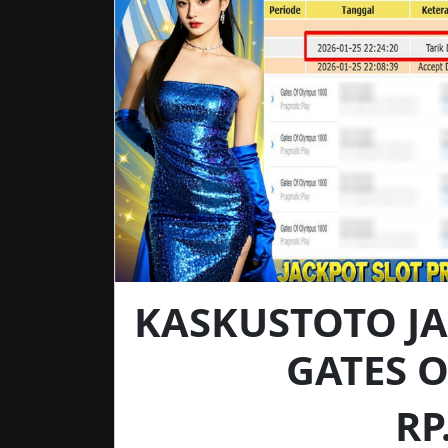
KASKUSTOTO JA
GATES 
RP