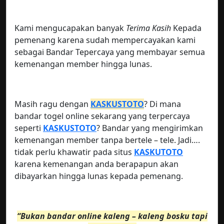
Kami mengucapakan banyak
Terima Kasih
Kepada
pemenang karena sudah mempercayakan kami
sebagai Bandar Tepercaya yang membayar semua
kemenangan member hingga lunas.
Masih ragu dengan
KASKUSTOTO
? Di mana
bandar togel online sekarang yang terpercaya
seperti
KASKUSTOTO
? Bandar yang mengirimkan
kemenangan member tanpa bertele – tele. Jadi….
tidak perlu khawatir pada situs
KASKUTOTO
karena kemenangan anda berapapun akan
dibayarkan hingga lunas kepada pemenang.
“Bukan bandar online kaleng – kaleng bosku tapi