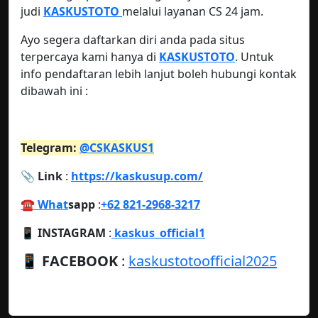
judi
KASKUSTOTO
melalui layanan CS 24 jam.
Ayo segera daftarkan diri anda pada situs
terpercaya kami hanya di
KASKUSTOTO
. Untuk
info pendaftaran lebih lanjut boleh hubungi kontak
dibawah ini :
Telegram:
@CSKASKUS1
📎 Link
:
https://kaskusup.com/
☎️ What
sapp
:
+62 821-2968-3217
📱 INSTAGRAM
:
kaskus_official1
📱
FACEBOOK
:
kaskustotoofficial2025