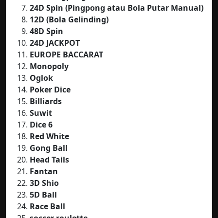
24D Spin (Pingpong atau Bola Putar Manual)
12D (Bola Gelinding)
48D Spin
24D JACKPOT
EUROPE BACCARAT
Monopoly
Oglok
Poker Dice
Billiards
Suwit
Dice 6
Red White
Gong Ball
Head Tails
Fantan
3D Shio
5D Ball
Race Ball
soccer roulette