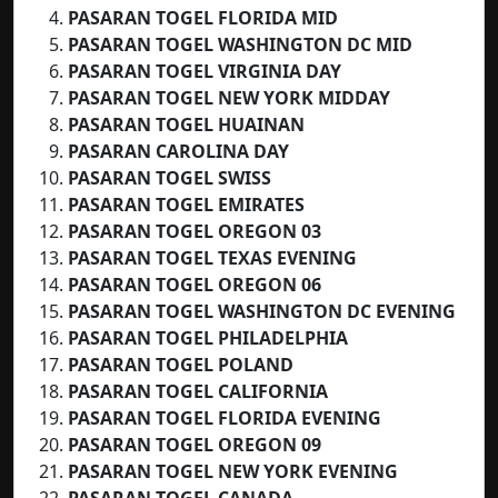
PASARAN TOGEL
FLORIDA MID
PASARAN TOGEL WASHINGTON DC MID
PASARAN TOGEL VIRGINIA DAY
PASARAN TOGEL NEW YORK MIDDAY
PASARAN TOGEL HUAINAN
PASARAN CAROLINA DAY
PASARAN TOGEL SWISS
PASARAN TOGEL EMIRATES
PASARAN TOGEL OREGON 03
PASARAN TOGEL TEXAS EVENING
PASARAN TOGEL OREGON 06
PASARAN TOGEL WASHINGTON DC EVENING
PASARAN TOGEL PHILADELPHIA
PASARAN TOGEL POLAND
PASARAN TOGEL CALIFORNIA
PASARAN TOGEL FLORIDA EVENING
PASARAN TOGEL OREGON 09
PASARAN TOGEL NEW YORK EVENING
PASARAN TOGEL CANADA