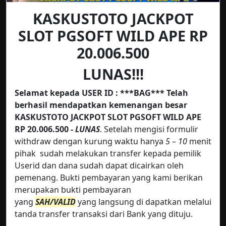
KASKUSTOTO JACKPOT
SLOT PGSOFT WILD APE RP
20.006.500
LUNAS!!!
Selamat kepada USER ID : ***BAG*** Telah
berhasil mendapatkan kemenangan besar
KASKUSTOTO JACKPOT SLOT PGSOFT WILD APE
RP 20.006.500 -
LUNAS
. Setelah mengisi formulir
withdraw dengan kurung waktu hanya
5 – 10
menit
pihak
sudah melakukan transfer kepada pemilik
Userid dan dana sudah dapat dicairkan oleh
pemenang. Bukti pembayaran yang kami berikan
merupakan bukti pembayaran
yang
SAH/VALID
yang langsung di dapatkan melalui
tanda transfer transaksi dari Bank yang dituju.