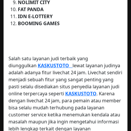
NOLIMIT CITY
FAT PANDA
IDN E-LOTTERY
BOOMING GAMES
Salah satu layanan judi terbaik yang
diunggulkan
KASKUSTOTO
lewat layanan judinya
adalah adanya fitur livechat 24 jam. Livechat sendiri
menjadi sebuah fitur yang sangat penting yang
pasti selalu disediakan situs penyedia layanan judi
online terpercaya seperti
KASKUSTOTO
. Karena
dengan livechat 24 jam, para pemain atau member
bisa selalu mudah terhubung pada layanan
customer service ketika menemukan kendala atau
masalah maupun jika ingin mengetahui informasi
lebih lengkap terkait dengan layanan