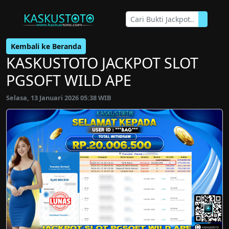
Kembali ke Beranda
KASKUSTOTO JACKPOT SLOT
PGSOFT WILD APE
Selasa, 13 Januari 2026 05:38 WIB