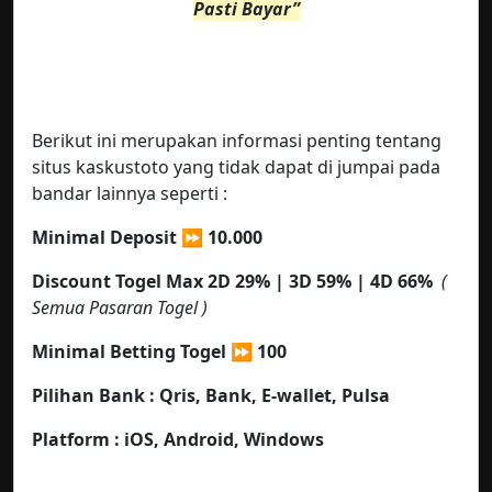
Pasti Bayar”
Berikut ini merupakan informasi penting tentang
situs kaskustoto yang tidak dapat di jumpai pada
bandar lainnya seperti :
Minimal Deposit ⏩ 10.000
Discount Togel Max 2D 29% | 3D 59% | 4D 66%
(
Semua Pasaran Togel )
Minimal Betting Togel
⏩ 100
Pilihan Bank : Qris,
Bank, E-wallet, Pulsa
Platform :
iOS, Android, Windows