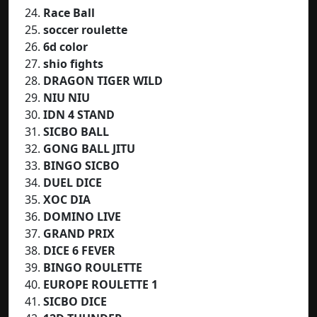
Race Ball
soccer roulette
6d color
shio fights
DRAGON TIGER WILD
NIU NIU
IDN 4 STAND
SICBO BALL
GONG BALL JITU
BINGO SICBO
DUEL DICE
XOC DIA
DOMINO LIVE
GRAND PRIX
DICE 6 FEVER
BINGO ROULETTE
EUROPE ROULETTE 1
SICBO DICE