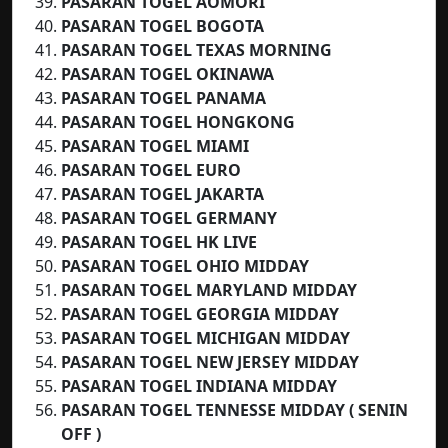
PASARAN TOGEL AOMORI
PASARAN TOGEL BOGOTA
PASARAN TOGEL TEXAS MORNING
PASARAN TOGEL OKINAWA
PASARAN TOGEL PANAMA
PASARAN TOGEL HONGKONG
PASARAN TOGEL MIAMI
PASARAN TOGEL EURO
PASARAN TOGEL
JAKARTA
PASARAN TOGEL GERMANY
PASARAN TOGEL HK LIVE
PASARAN TOGEL OHIO MIDDAY
PASARAN TOGEL MARYLAND MIDDAY
PASARAN TOGEL GEORGIA MIDDAY
PASARAN TOGEL MICHIGAN MIDDAY
PASARAN TOGEL NEW JERSEY MIDDAY
PASARAN TOGEL INDIANA MIDDAY
PASARAN TOGEL TENNESSE MIDDAY ( SENIN
OFF )