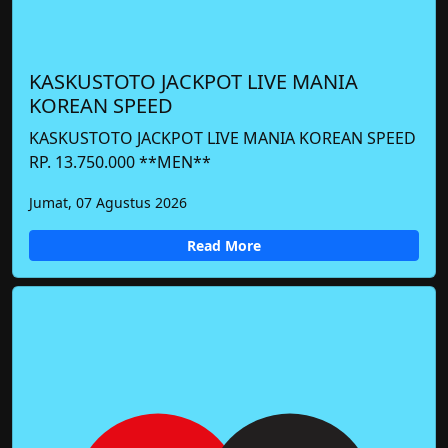
KASKUSTOTO JACKPOT LIVE MANIA
KOREAN SPEED
KASKUSTOTO JACKPOT LIVE MANIA KOREAN SPEED
RP. 13.750.000 **MEN**
Jumat, 07 Agustus 2026
Read More