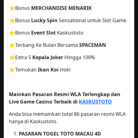
⭐️
Bonus
MERCHANDISE MENARIK
⭐️Bonus
Lucky Spin
Sensational untuk Slot Game
⭐️Bonus
Event Slot
Kaskustoto
⭐️Terbang Ke Bulan Bersama
SPACEMAN
⭐️Extra 5
Kepala Joker
Hingga 100%
⭐️Temukan
Ikan Koi
Hoki
Mainkan Pasaran Resmi WLA Terlengkap dan
Live Game Casino Terbaik di
KASKUSTOTO
Anda bisa memainkan total 86 pasaran resmi WLA
hanya di Kaskustoto.
PASARAN TOGEL TOTO MACAU
4D