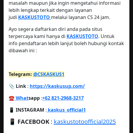
masalah maupun jika ingin mengetahui informasi
lebih lengkap terkait dengan layanan
judi
KASKUSTOTO
melalui layanan CS 24 jam.
Ayo segera daftarkan diri anda pada situs
terpercaya kami hanya di
KASKUSTOTO
. Untuk
info pendaftaran lebih lanjut boleh hubungi kontak
dibawah ini :
Telegram:
@CSKASKUS1
📎 Link
:
https://kaskusup.com/
☎️ What
sapp
:
+62 821-2968-3217
📱 INSTAGRAM
:
kaskus_official1
📱
FACEBOOK
:
kaskustotoofficial2025