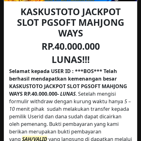
KASKUSTOTO JACKPOT
SLOT PGSOFT MAHJONG
WAYS
RP.40.000.000
LUNAS!!!
Selamat kepada USER ID : ***BOS*** Telah
berhasil mendapatkan kemenangan besar
KASKUSTOTO JACKPOT SLOT PGSOFT MAHJONG
WAYS RP.40.000.000-
LUNAS
. Setelah mengisi
formulir withdraw dengan kurung waktu hanya
5 –
10
menit pihak
sudah melakukan transfer kepada
pemilik Userid dan dana sudah dapat dicairkan
oleh pemenang. Bukti pembayaran yang kami
berikan merupakan bukti pembayaran
yang
SAH/VALID
yang langsung di dapatkan melalui