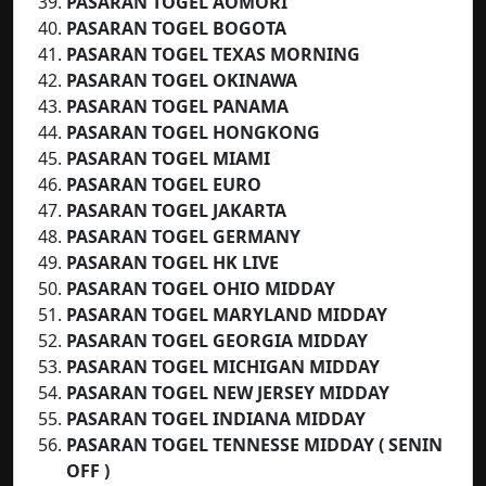
PASARAN TOGEL AOMORI
PASARAN TOGEL BOGOTA
PASARAN TOGEL TEXAS MORNING
PASARAN TOGEL OKINAWA
PASARAN TOGEL PANAMA
PASARAN TOGEL HONGKONG
PASARAN TOGEL MIAMI
PASARAN TOGEL EURO
PASARAN TOGEL
JAKARTA
PASARAN TOGEL GERMANY
PASARAN TOGEL HK LIVE
PASARAN TOGEL OHIO MIDDAY
PASARAN TOGEL MARYLAND MIDDAY
PASARAN TOGEL GEORGIA MIDDAY
PASARAN TOGEL MICHIGAN MIDDAY
PASARAN TOGEL NEW JERSEY MIDDAY
PASARAN TOGEL INDIANA MIDDAY
PASARAN TOGEL TENNESSE MIDDAY ( SENIN
OFF )