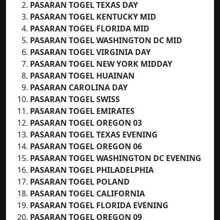
PASARAN TOGEL TEXAS DAY
PASARAN TOGEL KENTUCKY MID
PASARAN TOGEL
FLORIDA MID
PASARAN TOGEL WASHINGTON DC MID
PASARAN TOGEL VIRGINIA DAY
PASARAN TOGEL NEW YORK MIDDAY
PASARAN TOGEL HUAINAN
PASARAN CAROLINA DAY
PASARAN TOGEL SWISS
PASARAN TOGEL EMIRATES
PASARAN TOGEL OREGON 03
PASARAN TOGEL TEXAS EVENING
PASARAN TOGEL OREGON 06
PASARAN TOGEL WASHINGTON DC EVENING
PASARAN TOGEL PHILADELPHIA
PASARAN TOGEL POLAND
PASARAN TOGEL CALIFORNIA
PASARAN TOGEL FLORIDA EVENING
PASARAN TOGEL OREGON 09