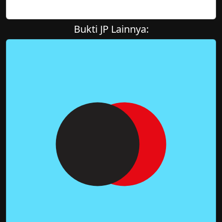
Bukti JP Lainnya: