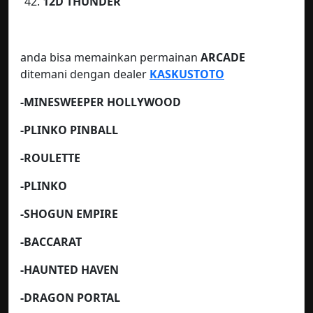
12D THUNDER
anda bisa memainkan permainan
ARCADE
ditemani dengan dealer
KASKUSTOTO
-MINESWEEPER HOLLYWOOD
-PLINKO PINBALL
-ROULETTE
-PLINKO
-SHOGUN EMPIRE
-BACCARAT
-HAUNTED HAVEN
-DRAGON PORTAL