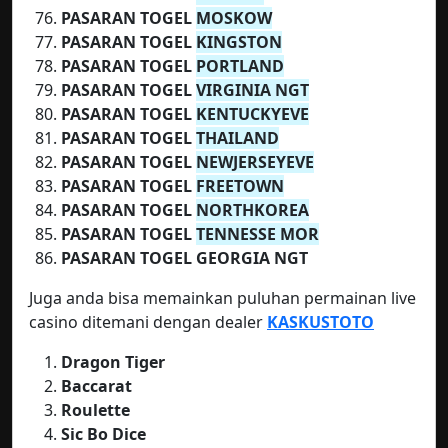
PASARAN TOGEL
MOSKOW
PASARAN TOGEL
KINGSTON
PASARAN TOGEL
PORTLAND
PASARAN TOGEL
VIRGINIA NGT
PASARAN TOGEL
KENTUCKYEVE
PASARAN TOGEL
THAILAND
PASARAN TOGEL
NEWJERSEYEVE
PASARAN TOGEL
FREETOWN
PASARAN TOGEL
NORTHKOREA
PASARAN TOGEL
TENNESSE MOR
PASARAN TOGEL GEORGIA NGT
Juga anda bisa memainkan puluhan permainan live
casino ditemani dengan dealer
KASKUSTOTO
Dragon Tiger
Baccarat
Roulette
Sic Bo Dice