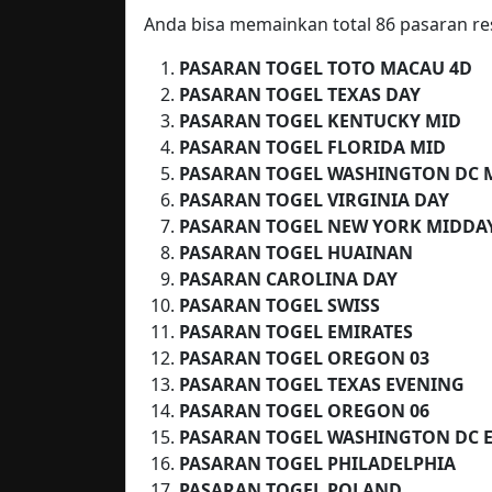
Anda bisa memainkan total 86 pasaran re
PASARAN TOGEL TOTO MACAU
4D
PASARAN TOGEL TEXAS DAY
PASARAN TOGEL KENTUCKY MID
PASARAN TOGEL
FLORIDA MID
PASARAN TOGEL WASHINGTON DC 
PASARAN TOGEL VIRGINIA DAY
PASARAN TOGEL NEW YORK MIDDA
PASARAN TOGEL HUAINAN
PASARAN CAROLINA DAY
PASARAN TOGEL SWISS
PASARAN TOGEL EMIRATES
PASARAN TOGEL OREGON 03
PASARAN TOGEL TEXAS EVENING
PASARAN TOGEL OREGON 06
PASARAN TOGEL WASHINGTON DC 
PASARAN TOGEL PHILADELPHIA
PASARAN TOGEL POLAND