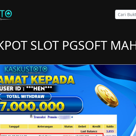
KPOT SLOT PGSOFT MA