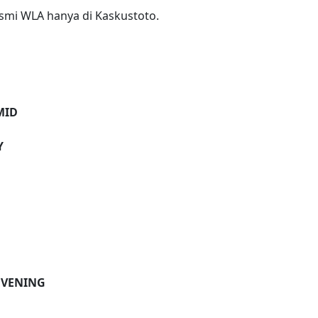
smi WLA hanya di Kaskustoto.
MID
Y
EVENING