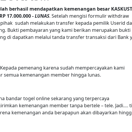
Telah berhasil mendapatkan kemenangan besar KASKUS
P 17.000.000 -
LUNAS
. Setelah mengisi formulir withdraw
 pihak
sudah melakukan transfer kepada pemilik Userid d
ng. Bukti pembayaran yang kami berikan merupakan bukti
g di dapatkan melalui tanda transfer transaksi dari Bank 
Kepada pemenang karena sudah mempercayakan kami
ar semua kemenangan member hingga lunas.
na bandar togel online sekarang yang terpercaya
irimkan kemenangan member tanpa bertele – tele. Jadi…. t
rena kemenangan anda berapapun akan dibayarkan hingg