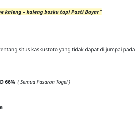
e kaleng – kaleng bosku tapi Pasti Bayar”
tentang situs kaskustoto yang tidak dapat di jumpai pada
 4D 66%
( Semua Pasaran Togel )
sa