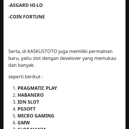
-ASGARD HI-LO
-COIN FORTUNE
Serta, di KASKUSTOTO juga memiliki permainan
baru, yaitu slot dengan develover yang memukau
dan banyak.
seperti berikut :
PRAGMATIC PLAY
HABANERO
IDN SLOT
PGSOFT
MICRO GAMING
GMW