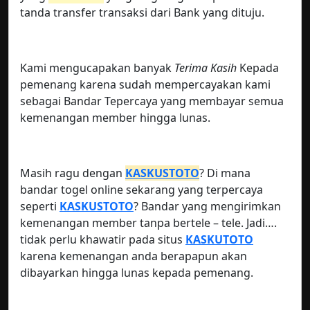
tanda transfer transaksi dari Bank yang dituju.
Kami mengucapakan banyak
Terima Kasih
Kepada
pemenang karena sudah mempercayakan kami
sebagai Bandar Tepercaya yang membayar semua
kemenangan member hingga lunas.
Masih ragu dengan
KASKUSTOTO
? Di mana
bandar togel online sekarang yang terpercaya
seperti
KASKUSTOTO
? Bandar yang mengirimkan
kemenangan member tanpa bertele – tele. Jadi….
tidak perlu khawatir pada situs
KASKUTOTO
karena kemenangan anda berapapun akan
dibayarkan hingga lunas kepada pemenang.