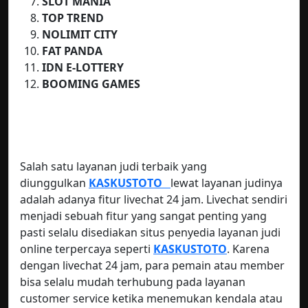
SLOT MANIA
TOP TREND
NOLIMIT CITY
FAT PANDA
IDN E-LOTTERY
BOOMING GAMES
Salah satu layanan judi terbaik yang
diunggulkan
KASKUSTOTO
lewat layanan judinya
adalah adanya fitur livechat 24 jam. Livechat sendiri
menjadi sebuah fitur yang sangat penting yang
pasti selalu disediakan situs penyedia layanan judi
online terpercaya seperti
KASKUSTOTO
. Karena
dengan livechat 24 jam, para pemain atau member
bisa selalu mudah terhubung pada layanan
customer service ketika menemukan kendala atau