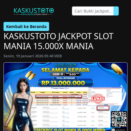
Kembali ke Beranda
KASKUSTOTO JACKPOT SLOT
MANIA 15.000X MANIA
Senin, 19 Januari 2026 05:40 WIB