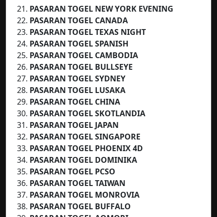
PASARAN TOGEL NEW YORK EVENING
PASARAN TOGEL CANADA
PASARAN TOGEL
TEXAS NIGHT
PASARAN TOGEL
SPANISH
PASARAN TOGEL CAMBODIA
PASARAN TOGEL BULLSEYE
PASARAN TOGEL SYDNEY
PASARAN TOGEL LUSAKA
PASARAN TOGEL CHINA
PASARAN TOGEL SKOTLANDIA
PASARAN TOGEL JAPAN
PASARAN TOGEL SINGAPORE
PASARAN TOGEL PHOENIX 4D
PASARAN TOGEL DOMINIKA
PASARAN TOGEL PCSO
PASARAN TOGEL TAIWAN
PASARAN TOGEL MONROVIA
PASARAN TOGEL BUFFALO