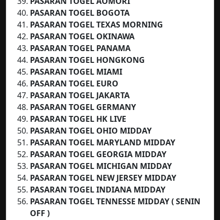
PASARAN TOGEL AOMORI
PASARAN TOGEL BOGOTA
PASARAN TOGEL TEXAS MORNING
PASARAN TOGEL OKINAWA
PASARAN TOGEL PANAMA
PASARAN TOGEL HONGKONG
PASARAN TOGEL MIAMI
PASARAN TOGEL EURO
PASARAN TOGEL
JAKARTA
PASARAN TOGEL GERMANY
PASARAN TOGEL HK LIVE
PASARAN TOGEL OHIO MIDDAY
PASARAN TOGEL MARYLAND MIDDAY
PASARAN TOGEL GEORGIA MIDDAY
PASARAN TOGEL MICHIGAN MIDDAY
PASARAN TOGEL NEW JERSEY MIDDAY
PASARAN TOGEL INDIANA MIDDAY
PASARAN TOGEL TENNESSE MIDDAY ( SENIN
OFF )