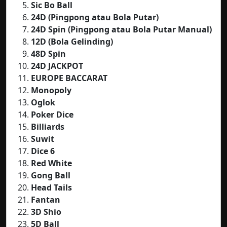
Sic Bo Ball
24D (Pingpong atau Bola Putar)
24D Spin (Pingpong atau Bola Putar Manual)
12D (Bola Gelinding)
48D Spin
24D JACKPOT
EUROPE BACCARAT
Monopoly
Oglok
Poker Dice
Billiards
Suwit
Dice 6
Red White
Gong Ball
Head Tails
Fantan
3D Shio
5D Ball