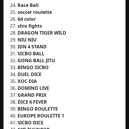
Race Ball
soccer roulette
6d color
shio fights
DRAGON TIGER WILD
NIU NIU
IDN 4 STAND
SICBO BALL
GONG BALL JITU
BINGO SICBO
DUEL DICE
XOC DIA
DOMINO LIVE
GRAND PRIX
DICE 6 FEVER
BINGO ROULETTE
EUROPE ROULETTE 1
SICBO DICE