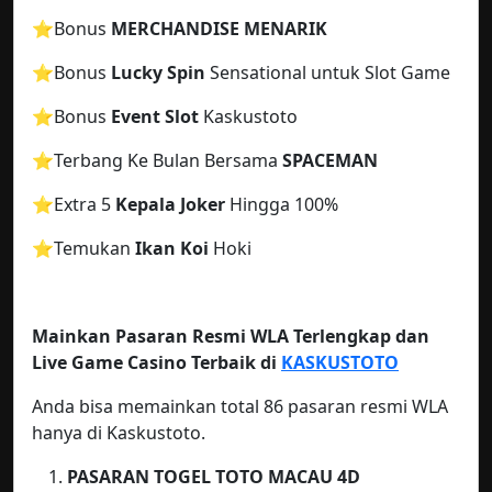
⭐️
Bonus
MERCHANDISE MENARIK
⭐️Bonus
Lucky Spin
Sensational untuk Slot Game
⭐️Bonus
Event Slot
Kaskustoto
⭐️Terbang Ke Bulan Bersama
SPACEMAN
⭐️Extra 5
Kepala Joker
Hingga 100%
⭐️Temukan
Ikan Koi
Hoki
Mainkan Pasaran Resmi WLA Terlengkap dan
Live Game Casino Terbaik di
KASKUSTOTO
Anda bisa memainkan total 86 pasaran resmi WLA
hanya di Kaskustoto.
PASARAN TOGEL TOTO MACAU
4D