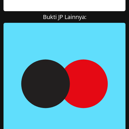
Bukti JP Lainnya: