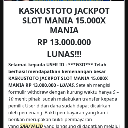
KASKUSTOTO JACKPOT
SLOT MANIA 15.000X
MANIA
RP 13.000.000
LUNAS!!!
Selamat kepada USER ID : ***G3O*** Telah
berhasil mendapatkan kemenangan besar
KASKUSTOTO JACKPOT SLOT MANIA 15.000X
MANIA RP 13.000.000 -
LUNAS
. Setelah mengisi
formulir withdraw dengan kurung waktu hanya
5 –
10
menit pihak
sudah melakukan transfer kepada
pemilik Userid dan dana sudah dapat dicairkan
oleh pemenang. Bukti pembayaran yang kami
berikan merupakan bukti pembayaran
yang
SAH/VALID
yang langsung di dapatkan melalui