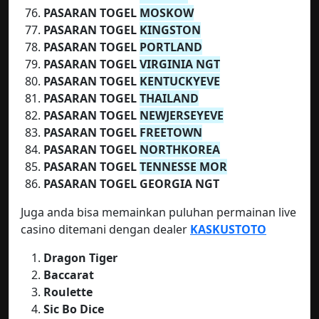
PASARAN TOGEL
MOSKOW
PASARAN TOGEL
KINGSTON
PASARAN TOGEL
PORTLAND
PASARAN TOGEL
VIRGINIA NGT
PASARAN TOGEL
KENTUCKYEVE
PASARAN TOGEL
THAILAND
PASARAN TOGEL
NEWJERSEYEVE
PASARAN TOGEL
FREETOWN
PASARAN TOGEL
NORTHKOREA
PASARAN TOGEL
TENNESSE MOR
PASARAN TOGEL GEORGIA NGT
Juga anda bisa memainkan puluhan permainan live
casino ditemani dengan dealer
KASKUSTOTO
Dragon Tiger
Baccarat
Roulette
Sic Bo Dice