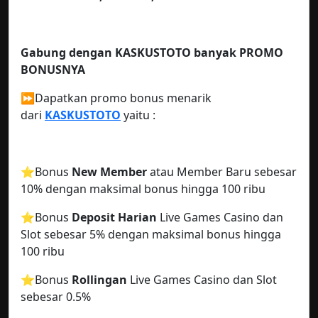
Gabung dengan KASKUSTOTO
banyak PROMO
BONUSNYA
⏩Dapatkan promo bonus menarik
dari
KASKUSTOTO
yaitu :
⭐️Bonus
New Member
atau Member Baru sebesar
10% dengan maksimal bonus hingga 100 ribu
⭐️Bonus
Deposit Harian
Live Games Casino dan
Slot sebesar 5% dengan maksimal bonus hingga
100 ribu
⭐️Bonus
Rollingan
Live Games Casino dan Slot
sebesar 0.5%