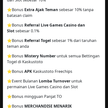
⭐️Bonus
Extra Ajak Teman
sebesar 10% tanpa
batasan claim
⭐️Bonus
Referral Live Games Casino dan
Slot
sebesar 0.1%
⭐️Bonus
Referral Togel
sebesar 1% dari taruhan
teman anda
⭐️Bonus
Mistery Number
untuk semua Bettingan
Togel di Kaskustoto
⭐️Bonus
APK
Kaskustoto Freechips
⭐️Event Bulanan
Lomba Turnover
untuk
permainan Live Games Casino dan Slot
⭐️Bonus mingguan Panjat TO
⭐️
Bonus
MERCHANDISE MENARIK