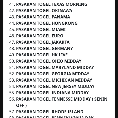
PASARAN TOGEL TEXAS MORNING
PASARAN TOGEL OKINAWA
PASARAN TOGEL PANAMA
PASARAN TOGEL HONGKONG
PASARAN TOGEL MIAMI
PASARAN TOGEL EURO
PASARAN TOGEL
JAKARTA
PASARAN TOGEL GERMANY
PASARAN TOGEL HK LIVE
PASARAN TOGEL OHIO MIDDAY
PASARAN TOGEL MARYLAND MIDDAY
PASARAN TOGEL GEORGIA MIDDAY
PASARAN TOGEL MICHIGAN MIDDAY
PASARAN TOGEL NEW JERSEY MIDDAY
PASARAN TOGEL INDIANA MIDDAY
PASARAN TOGEL TENNESSE MIDDAY ( SENIN
OFF )
PASARAN TOGEL RHODE ISLAND
PASARAN TOGEL PENNSYLVANIA DAY