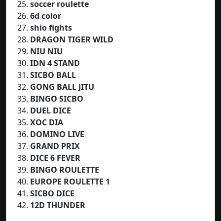
soccer roulette
6d color
shio fights
DRAGON TIGER WILD
NIU NIU
IDN 4 STAND
SICBO BALL
GONG BALL JITU
BINGO SICBO
DUEL DICE
XOC DIA
DOMINO LIVE
GRAND PRIX
DICE 6 FEVER
BINGO ROULETTE
EUROPE ROULETTE 1
SICBO DICE
12D THUNDER