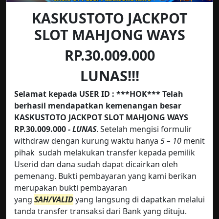
KASKUSTOTO JACKPOT
SLOT MAHJONG WAYS
RP.30.009.000
LUNAS!!!
Selamat kepada USER ID : ***HOK*** Telah
berhasil mendapatkan kemenangan besar
KASKUSTOTO JACKPOT SLOT MAHJONG WAYS
RP.30.009.000 -
LUNAS
. Setelah mengisi formulir
withdraw dengan kurung waktu hanya
5 – 10
menit
pihak
sudah melakukan transfer kepada pemilik
Userid dan dana sudah dapat dicairkan oleh
pemenang. Bukti pembayaran yang kami berikan
merupakan bukti pembayaran
yang
SAH/VALID
yang langsung di dapatkan melalui
tanda transfer transaksi dari Bank yang dituju.