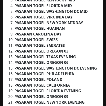
PASARAN TOGEL
FLORIDA MID
PASARAN TOGEL WASHINGTON DC MID
PASARAN TOGEL VIRGINIA DAY
PASARAN TOGEL NEW YORK MIDDAY
PASARAN TOGEL HUAINAN
PASARAN CAROLINA DAY
PASARAN TOGEL SWISS
PASARAN TOGEL EMIRATES
PASARAN TOGEL OREGON 03
PASARAN TOGEL TEXAS EVENING
PASARAN TOGEL OREGON 06
PASARAN TOGEL WASHINGTON DC EVENING
PASARAN TOGEL PHILADELPHIA
PASARAN TOGEL POLAND
PASARAN TOGEL CALIFORNIA
PASARAN TOGEL FLORIDA EVENING
PASARAN TOGEL OREGON 09
PASARAN TOGEL NEW YORK EVENING