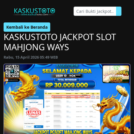
Kembali ke Beranda
KASKUSTOTO JACKPOT SLOT
MAHJONG WAYS
Rabu, 15 April 2026 05:49 WIB