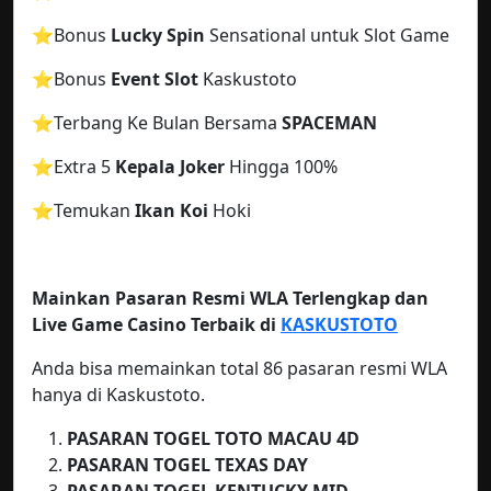
⭐️Bonus
Lucky Spin
Sensational untuk Slot Game
⭐️Bonus
Event Slot
Kaskustoto
⭐️Terbang Ke Bulan Bersama
SPACEMAN
⭐️Extra 5
Kepala Joker
Hingga 100%
⭐️Temukan
Ikan Koi
Hoki
Mainkan Pasaran Resmi WLA Terlengkap dan
Live Game Casino Terbaik di
KASKUSTOTO
Anda bisa memainkan total 86 pasaran resmi WLA
hanya di Kaskustoto.
PASARAN TOGEL TOTO MACAU
4D
PASARAN TOGEL TEXAS DAY
PASARAN TOGEL KENTUCKY MID