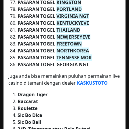
PASARAN TOGEL
KINGSTON
PASARAN TOGEL
PORTLAND
PASARAN TOGEL
VIRGINIA NGT
PASARAN TOGEL
KENTUCKYEVE
PASARAN TOGEL
THAILAND
PASARAN TOGEL
NEWJERSEYEVE
PASARAN TOGEL
FREETOWN
PASARAN TOGEL
NORTHKOREA
PASARAN TOGEL
TENNESSE MOR
PASARAN TOGEL GEORGIA NGT
Juga anda bisa memainkan puluhan permainan live
casino ditemani dengan dealer
KASKUSTOTO
Dragon Tiger
Baccarat
Roulette
Sic Bo Dice
Sic Bo Ball
24D (Pingpong atau Bola Putar)