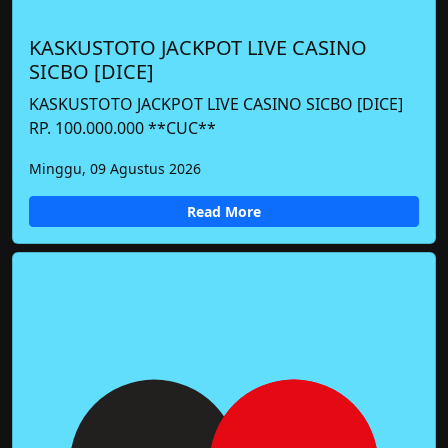
KASKUSTOTO JACKPOT LIVE CASINO
SICBO [DICE]
KASKUSTOTO JACKPOT LIVE CASINO SICBO [DICE]
RP. 100.000.000 **CUC**
Minggu, 09 Agustus 2026
Read More