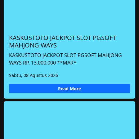
KASKUSTOTO JACKPOT SLOT PGSOFT
MAHJONG WAYS
KASKUSTOTO JACKPOT SLOT PGSOFT MAHJONG
WAYS RP. 13.000.000 **MAR*
Sabtu, 08 Agustus 2026
Read More