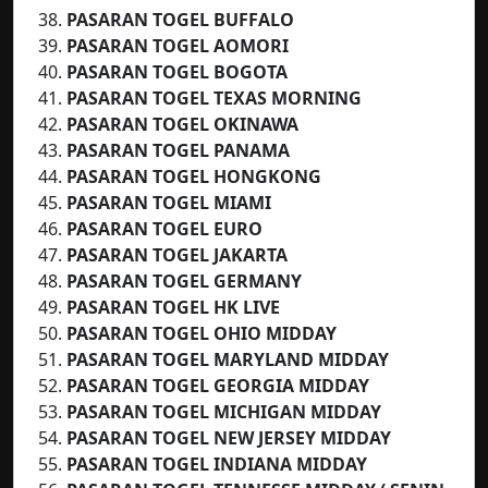
PASARAN TOGEL BUFFALO
PASARAN TOGEL AOMORI
PASARAN TOGEL BOGOTA
PASARAN TOGEL TEXAS MORNING
PASARAN TOGEL OKINAWA
PASARAN TOGEL PANAMA
PASARAN TOGEL HONGKONG
PASARAN TOGEL MIAMI
PASARAN TOGEL EURO
PASARAN TOGEL
JAKARTA
PASARAN TOGEL GERMANY
PASARAN TOGEL HK LIVE
PASARAN TOGEL OHIO MIDDAY
PASARAN TOGEL MARYLAND MIDDAY
PASARAN TOGEL GEORGIA MIDDAY
PASARAN TOGEL MICHIGAN MIDDAY
PASARAN TOGEL NEW JERSEY MIDDAY
PASARAN TOGEL INDIANA MIDDAY