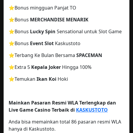
⭐️Bonus mingguan Panjat TO
⭐️
Bonus
MERCHANDISE MENARIK
⭐️Bonus
Lucky Spin
Sensational untuk Slot Game
⭐️Bonus
Event Slot
Kaskustoto
⭐️Terbang Ke Bulan Bersama
SPACEMAN
⭐️Extra 5
Kepala Joker
Hingga 100%
⭐️Temukan
Ikan Koi
Hoki
Mainkan Pasaran Resmi WLA Terlengkap dan
Live Game Casino Terbaik di
KASKUSTOTO
Anda bisa memainkan total 86 pasaran resmi WLA
hanya di Kaskustoto.