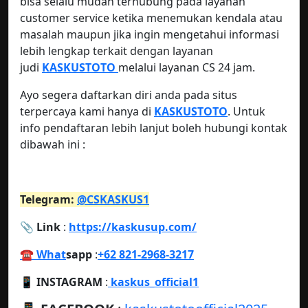
bisa selalu mudah terhubung pada layanan
customer service ketika menemukan kendala atau
masalah maupun jika ingin mengetahui informasi
lebih lengkap terkait dengan layanan
judi
KASKUSTOTO
melalui layanan CS 24 jam.
Ayo segera daftarkan diri anda pada situs
terpercaya kami hanya di
KASKUSTOTO
. Untuk
info pendaftaran lebih lanjut boleh hubungi kontak
dibawah ini :
Telegram:
@CSKASKUS1
📎 Link
:
https://kaskusup.com/
☎️ What
sapp
:
+62 821-2968-3217
📱 INSTAGRAM
:
kaskus_official1