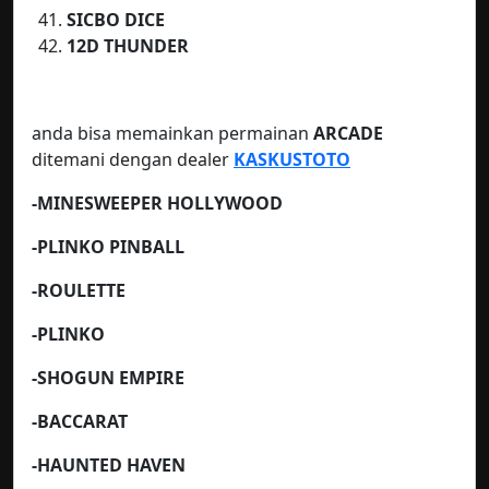
SICBO DICE
12D THUNDER
anda bisa memainkan permainan
ARCADE
ditemani dengan dealer
KASKUSTOTO
-MINESWEEPER HOLLYWOOD
-PLINKO PINBALL
-ROULETTE
-PLINKO
-SHOGUN EMPIRE
-BACCARAT
-HAUNTED HAVEN