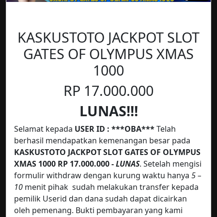
KASKUSTOTO JACKPOT SLOT
GATES OF OLYMPUS XMAS
1000
RP 17.000.000
LUNAS!!!
Selamat kepada
USER ID : ***OBA***
Telah
berhasil mendapatkan kemenangan besar pada
KASKUSTOTO JACKPOT SLOT GATES OF OLYMPUS
XMAS 1000 RP 17.000.000
-
LUNAS
. Setelah mengisi
formulir withdraw dengan kurung waktu hanya
5 –
10
menit pihak
sudah melakukan transfer kepada
pemilik Userid dan dana sudah dapat dicairkan
oleh pemenang. Bukti pembayaran yang kami