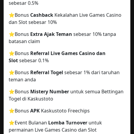
sebesar 0.5%
⭐️Bonus
Cashback
Kekalahan Live Games Casino
dan Slot sebesar 10%
⭐️Bonus
Extra Ajak Teman
sebesar 10% tanpa
batasan claim
⭐️Bonus
Referral Live Games Casino dan
Slot
sebesar 0.1%
⭐️Bonus
Referral Togel
sebesar 1% dari taruhan
teman anda
⭐️Bonus
Mistery Number
untuk semua Bettingan
Togel di Kaskustoto
⭐️Bonus
APK
Kaskustoto Freechips
⭐️Event Bulanan
Lomba Turnover
untuk
permainan Live Games Casino dan Slot