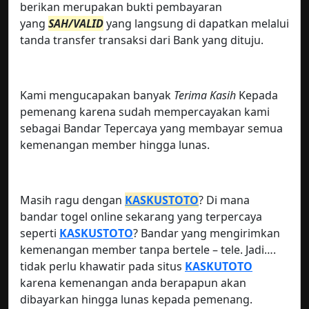
berikan merupakan bukti pembayaran
yang
SAH/VALID
yang langsung di dapatkan melalui
tanda transfer transaksi dari Bank yang dituju.
Kami mengucapakan banyak
Terima Kasih
Kepada
pemenang karena sudah mempercayakan kami
sebagai Bandar Tepercaya yang membayar semua
kemenangan member hingga lunas.
Masih ragu dengan
KASKUSTOTO
? Di mana
bandar togel online sekarang yang terpercaya
seperti
KASKUSTOTO
? Bandar yang mengirimkan
kemenangan member tanpa bertele – tele. Jadi….
tidak perlu khawatir pada situs
KASKUTOTO
karena kemenangan anda berapapun akan
dibayarkan hingga lunas kepada pemenang.