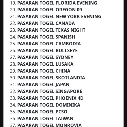
PASARAN TOGEL FLORIDA EVENING
PASARAN TOGEL OREGON 09
PASARAN TOGEL NEW YORK EVENING
PASARAN TOGEL CANADA
PASARAN TOGEL
TEXAS NIGHT
PASARAN TOGEL
SPANISH
PASARAN TOGEL CAMBODIA
PASARAN TOGEL BULLSEYE
PASARAN TOGEL SYDNEY
PASARAN TOGEL LUSAKA
PASARAN TOGEL CHINA
PASARAN TOGEL SKOTLANDIA
PASARAN TOGEL JAPAN
PASARAN TOGEL SINGAPORE
PASARAN TOGEL PHOENIX 4D
PASARAN TOGEL DOMINIKA
PASARAN TOGEL PCSO
PASARAN TOGEL TAIWAN
PASARAN TOGEL MONROVIA