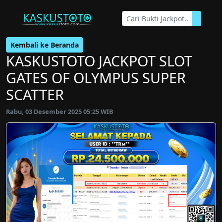
Kembali ke Beranda
KASKUSTOTO JACKPOT SLOT
GATES OF OLYMPUS SUPER
SCATTER
Rabu, 03 Desember 2025 05:25 WIB