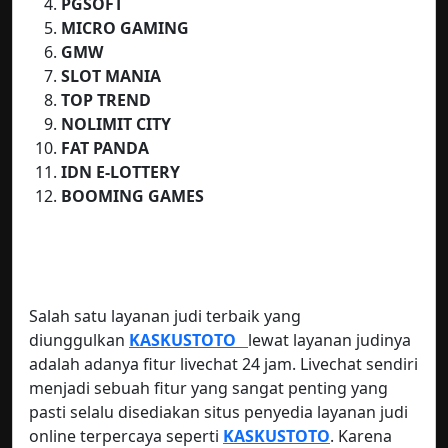
PGSOFT
MICRO GAMING
GMW
SLOT MANIA
TOP TREND
NOLIMIT CITY
FAT PANDA
IDN E-LOTTERY
BOOMING GAMES
Salah satu layanan judi terbaik yang
diunggulkan
KASKUSTOTO
lewat layanan judinya
adalah adanya fitur livechat 24 jam. Livechat sendiri
menjadi sebuah fitur yang sangat penting yang
pasti selalu disediakan situs penyedia layanan judi
online terpercaya seperti
KASKUSTOTO
. Karena