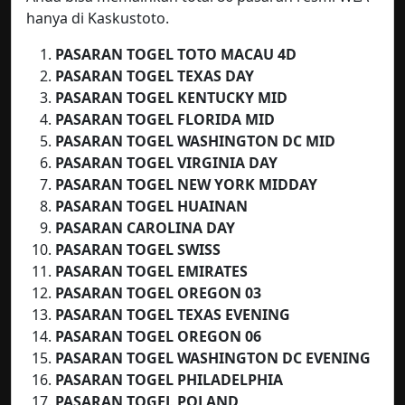
hanya di Kaskustoto.
PASARAN TOGEL TOTO MACAU
4D
PASARAN TOGEL TEXAS DAY
PASARAN TOGEL KENTUCKY MID
PASARAN TOGEL
FLORIDA MID
PASARAN TOGEL WASHINGTON DC MID
PASARAN TOGEL VIRGINIA DAY
PASARAN TOGEL NEW YORK MIDDAY
PASARAN TOGEL HUAINAN
PASARAN CAROLINA DAY
PASARAN TOGEL SWISS
PASARAN TOGEL EMIRATES
PASARAN TOGEL OREGON 03
PASARAN TOGEL TEXAS EVENING
PASARAN TOGEL OREGON 06
PASARAN TOGEL WASHINGTON DC EVENING
PASARAN TOGEL PHILADELPHIA
PASARAN TOGEL POLAND