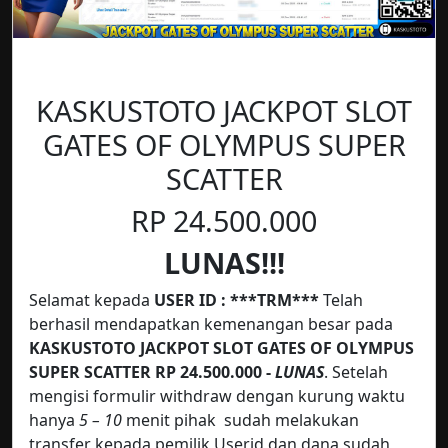
KASKUSTOTO JACKPOT SLOT
GATES OF OLYMPUS SUPER
SCATTER
RP 24.500.000
LUNAS!!!
Selamat kepada
USER ID : ***TRM***
Telah
berhasil mendapatkan kemenangan besar pada
KASKUSTOTO JACKPOT SLOT GATES OF OLYMPUS
SUPER SCATTER RP 24.500.000
-
LUNAS
. Setelah
mengisi formulir withdraw dengan kurung waktu
hanya
5 – 10
menit pihak
sudah melakukan
transfer kepada pemilik Userid dan dana sudah