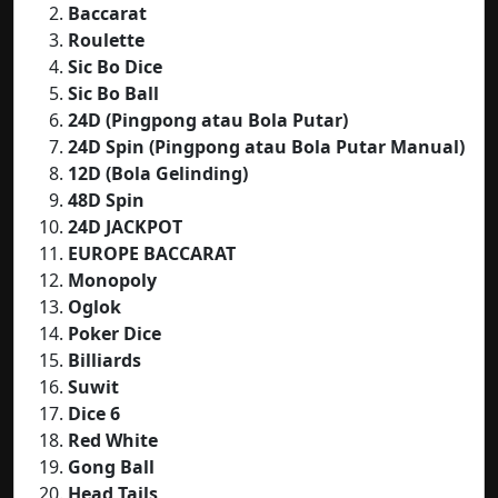
Baccarat
Roulette
Sic Bo Dice
Sic Bo Ball
24D (Pingpong atau Bola Putar)
24D Spin (Pingpong atau Bola Putar Manual)
12D (Bola Gelinding)
48D Spin
24D JACKPOT
EUROPE BACCARAT
Monopoly
Oglok
Poker Dice
Billiards
Suwit
Dice 6
Red White
Gong Ball
Head Tails