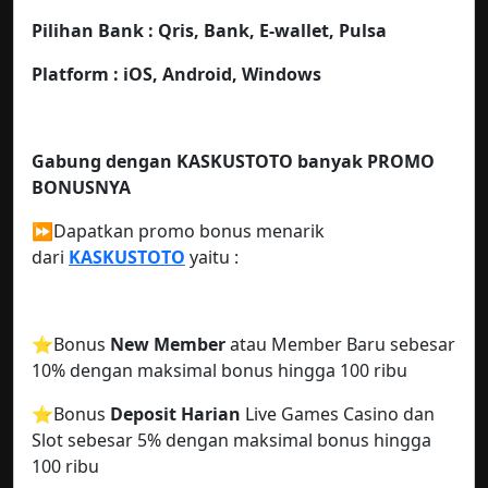
Pilihan Bank : Qris,
Bank, E-wallet, Pulsa
Platform :
iOS, Android, Windows
Gabung dengan KASKUSTOTO
banyak PROMO
BONUSNYA
⏩Dapatkan promo bonus menarik
dari
KASKUSTOTO
yaitu :
⭐️Bonus
New Member
atau Member Baru sebesar
10% dengan maksimal bonus hingga 100 ribu
⭐️Bonus
Deposit Harian
Live Games Casino dan
Slot sebesar 5% dengan maksimal bonus hingga
100 ribu