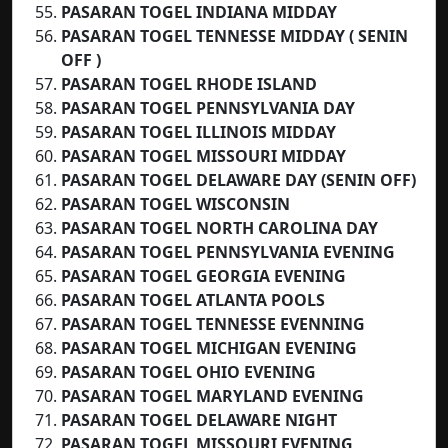
PASARAN TOGEL INDIANA MIDDAY
PASARAN TOGEL TENNESSE MIDDAY ( SENIN
OFF )
PASARAN TOGEL RHODE ISLAND
PASARAN TOGEL PENNSYLVANIA DAY
PASARAN TOGEL ILLINOIS MIDDAY
PASARAN TOGEL MISSOURI MIDDAY
PASARAN TOGEL DELAWARE DAY (SENIN OFF)
PASARAN TOGEL WISCONSIN
PASARAN TOGEL NORTH CAROLINA DAY
PASARAN TOGEL PENNSYLVANIA EVENING
PASARAN TOGEL GEORGIA EVENING
PASARAN TOGEL ATLANTA POOLS
PASARAN TOGEL TENNESSE EVENNING
PASARAN TOGEL MICHIGAN EVENING
PASARAN TOGEL OHIO EVENING
PASARAN TOGEL MARYLAND EVENING
PASARAN TOGEL DELAWARE NIGHT
PASARAN TOGEL MISSOURI EVENING