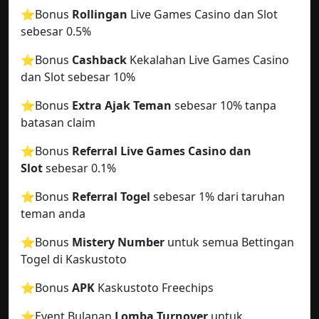
⭐️Bonus
Rollingan
Live Games Casino dan Slot
sebesar 0.5%
⭐️Bonus
Cashback
Kekalahan Live Games Casino
dan Slot sebesar 10%
⭐️Bonus
Extra Ajak Teman
sebesar 10% tanpa
batasan claim
⭐️Bonus
Referral Live Games Casino dan
Slot
sebesar 0.1%
⭐️Bonus
Referral Togel
sebesar 1% dari taruhan
teman anda
⭐️Bonus
Mistery Number
untuk semua Bettingan
Togel di Kaskustoto
⭐️Bonus
APK
Kaskustoto Freechips
⭐️Event Bulanan
Lomba Turnover
untuk