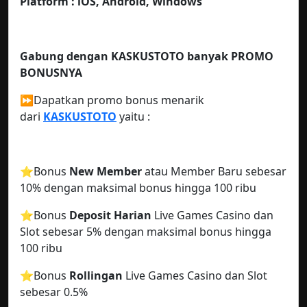
Platform :
iOS, Android, Windows
Gabung dengan KASKUSTOTO
banyak PROMO
BONUSNYA
⏩Dapatkan promo bonus menarik
dari
KASKUSTOTO
yaitu :
⭐️Bonus
New Member
atau Member Baru sebesar
10% dengan maksimal bonus hingga 100 ribu
⭐️Bonus
Deposit Harian
Live Games Casino dan
Slot sebesar 5% dengan maksimal bonus hingga
100 ribu
⭐️Bonus
Rollingan
Live Games Casino dan Slot
sebesar 0.5%