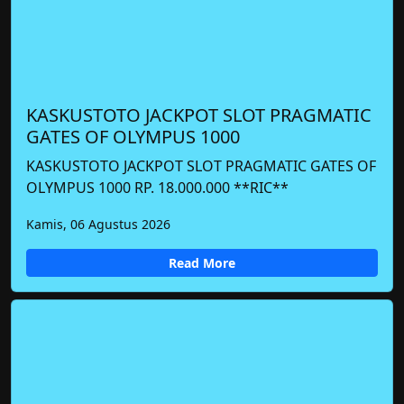
KASKUSTOTO JACKPOT SLOT PRAGMATIC
GATES OF OLYMPUS 1000
KASKUSTOTO JACKPOT SLOT PRAGMATIC GATES OF
OLYMPUS 1000 RP. 18.000.000 **RIC**
Kamis, 06 Agustus 2026
Read More